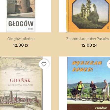
Szybki podgląd
Szybki podgląd


Głogów i okolice
Zespół Jurajskich Parków.
12,00 zł
12,00 zł
favorite_border
fa