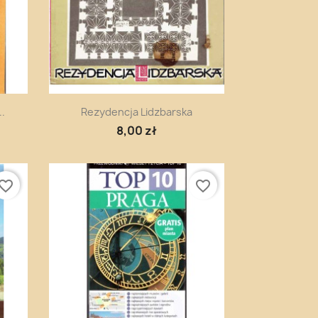
Szybki podgląd

..
Rezydencja Lidzbarska
8,00 zł
vorite_border
favorite_border