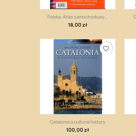
Szybki podgląd

Polska. Atlas samochodowy...
G
18,00 zł
favorite_border
Szybki podgląd

Catalonia a cultural history
100,00 zł