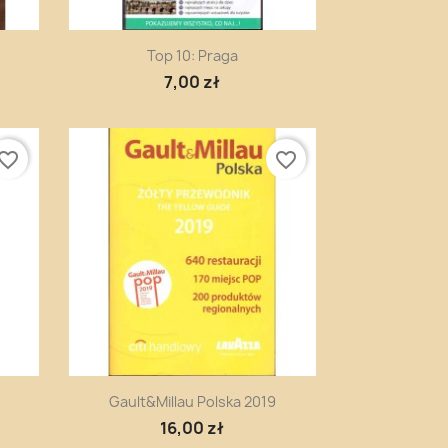
Szybki podgląd

Top 10: Praga
7,00 zł
vorite_border
favorite_border
Szybki podgląd

Gault&Millau Polska 2019
16,00 zł