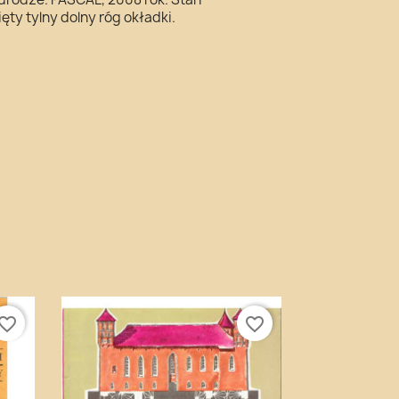
ty tylny dolny róg okładki.
vorite_border
favorite_border