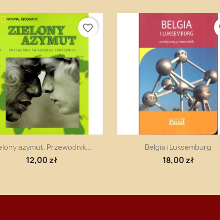
favorite_border
fa
Szybki podgląd
Szybki podgląd


elony azymut. Przewodnik...
Belgia i Luksemburg
12,00 zł
18,00 zł