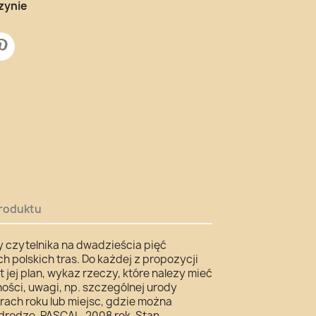
zynie
roduktu
 czytelnika na dwadzieścia pięć
h polskich tras. Do każdej z propozycji
 jej plan, wykaz rzeczy, które nalezy mieć
ności, uwagi, np. szczególnej urody
rach roku lub miejsc, gdzie można
rodze. PASCAL, 2008 rok. Stan