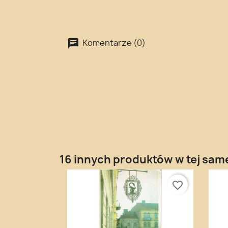
Komentarze (0)
16 innych produktów w tej same
favorite_border