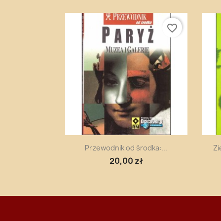
favorite_border
Szybki podgląd

Przewodnik od środka:...
Zi
20,00 zł