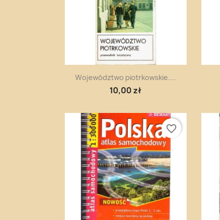
Szybki podgląd

Województwo piotrkowskie....
10,00 zł
favorite_border