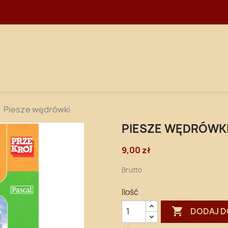
WNA
DOSTAWA
Piesze wędrówki
PIESZE WĘDRÓWK
9,00 zł
Brutto
Ilość

DODAJ D