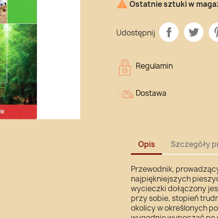

Ostatnie sztuki w maga
Udostępnij
Regulamin
Dostawa
Opis
Szczegóły p
Przewodnik, prowadzący
najpiękniejszych pieszyc
wycieczki dołączony jest
przy sobie, stopień trud
okolicy w określonych po
wygodnie wypocząć po d