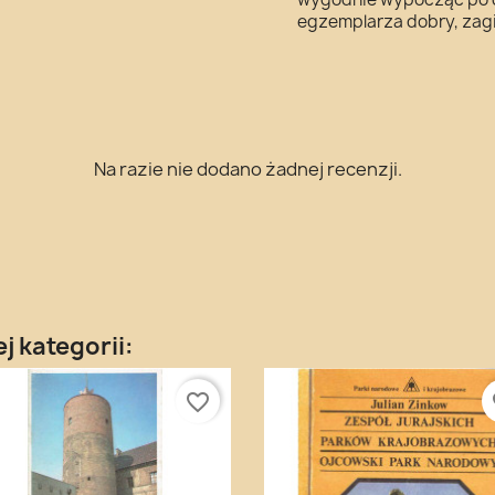
egzemplarza dobry, zagię
Na razie nie dodano żadnej recenzji.
j kategorii:
favorite_border
fa