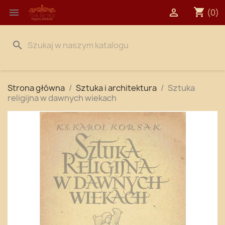
shopping_cart


(0)
search
Strona główna
Sztuka i architektura
Sztuka
religijna w dawnych wiekach