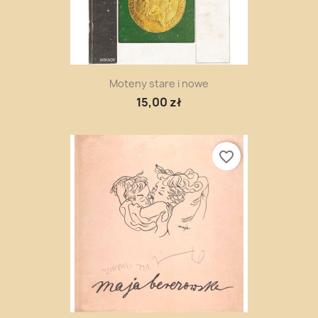
Moteny stare i nowe
15,00 zł
favorite_border