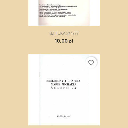
SZTUKA 2/4/77
10,00 zł
favorite_border