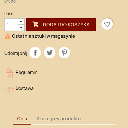
Brutto
Ilość

favorite_border
DODAJ DO KOSZYKA

Ostatnie sztuki w magazynie
Udostępnij
Regulamin
Dostawa
Opis
Szczegóły produktu