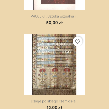
PROJEKT. Sztuka wizualna i...
50,00 zł
favorite_border
Dzieje polskiego rzemiosła...
12,00 zł