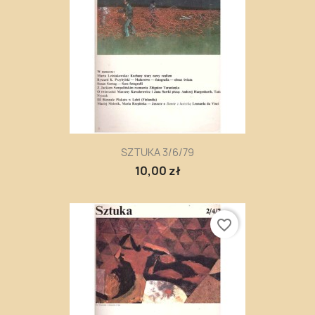
SZTUKA 3/6/79
10,00 zł
favorite_border