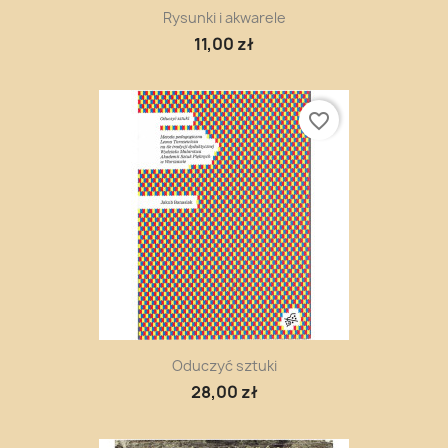
Rysunki i akwarele
11,00 zł
favorite_border
Oduczyć sztuki
28,00 zł