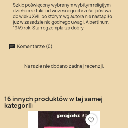
Szkic poświęcony wybranym wybitym religijym
dziełom sztuki, od wczesnego chrześcijaństwa
do wieku XVII, po którym wg autora nie nastąpiło
już w zasadzie nic godnego uwagi. Albertinum,
1949 rok. Stan egzemplarza dobry.
Komentarze (0)
Na razie nie dodano żadnej recenzji.
16 innych produktów w tej samej
kategorii:
favorite_border