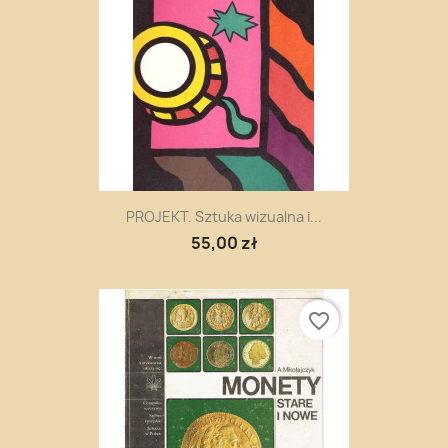
PROJEKT. Sztuka wizualna i...
55,00 zł
favorite_border