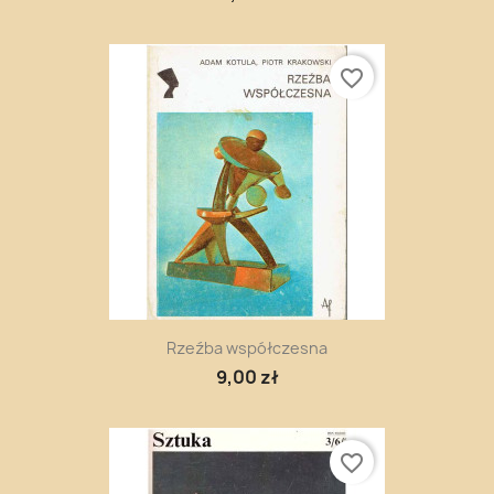
favorite_border
Rzeźba współczesna
9,00 zł
favorite_border