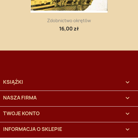
Zdobnictwo okrętów
16,00 zł
KSIĄŻKI

NASZA FIRMA

TWOJE KONTO

INFORMACJA O SKLEPIE
keyboard_arrow_down