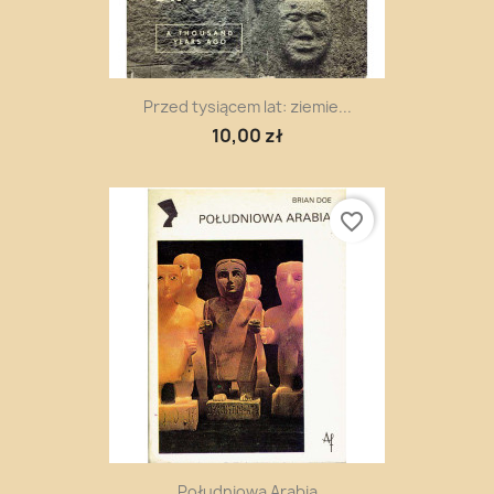
Przed tysiącem lat: ziemie...
10,00 zł
favorite_border
Południowa Arabia