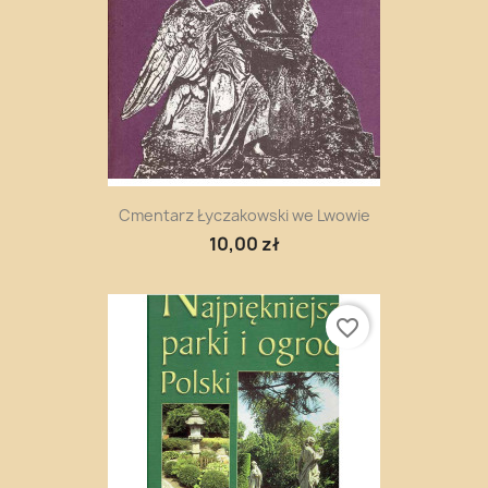
Cmentarz Łyczakowski we Lwowie
10,00 zł
favorite_border