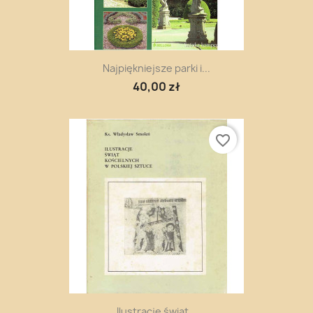
Najpiękniejsze parki i...
40,00 zł
favorite_border
Ilustracje świąt...