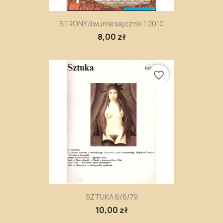
STRONY dwumiesięcznik 1 2010
8,00 zł
favorite_border
SZTUKA 6/6/79
10,00 zł