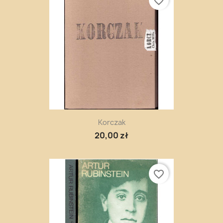
favorite_border
Korczak
20,00 zł
favorite_border