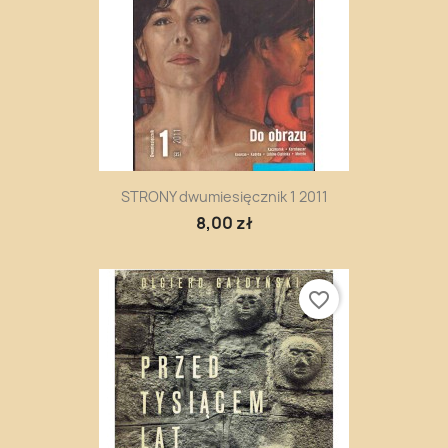
STRONY dwumiesięcznik 1 2011
8,00 zł
favorite_border