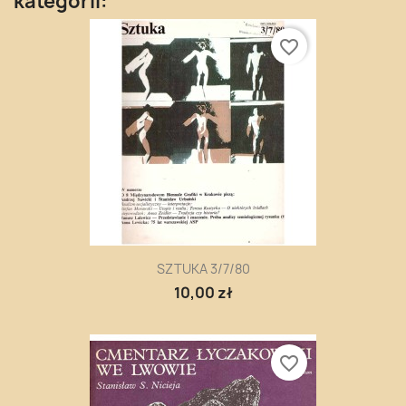
kategorii:
favorite_border
SZTUKA 3/7/80
10,00 zł
favorite_border