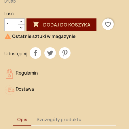
Brutto
Ilość

favorite_border
DODAJ DO KOSZYKA

Ostatnie sztuki w magazynie
Udostępnij
Regulamin
Dostawa
Opis
Szczegóły produktu