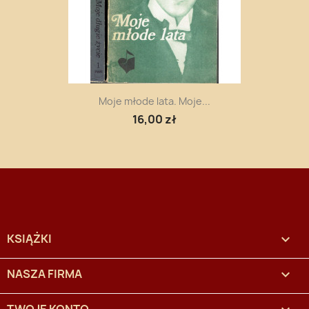
Moje młode lata. Moje...
16,00 zł
KSIĄŻKI

NASZA FIRMA
