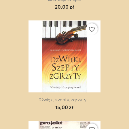
20,00 zł
favorite_border
Dźwięki, szepty, zgrzyty....
15,00 zł