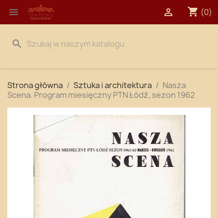
shopping_cart


(0)
search
Strona główna
Sztuka i architektura
Nasza
Scena. Program miesięczny PTN Łódź, sezon 1962