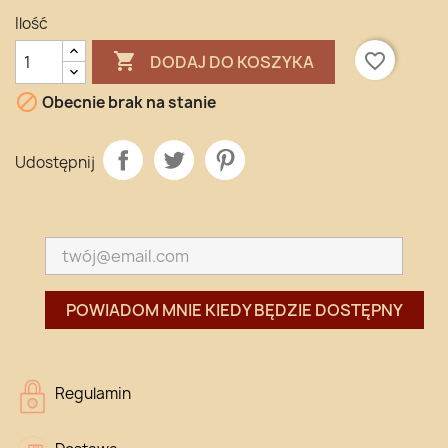
Ilość

favorite_border
DODAJ DO KOSZYKA

Obecnie brak na stanie
Udostępnij
POWIADOM MNIE KIEDY BĘDZIE DOSTĘPNY
Regulamin