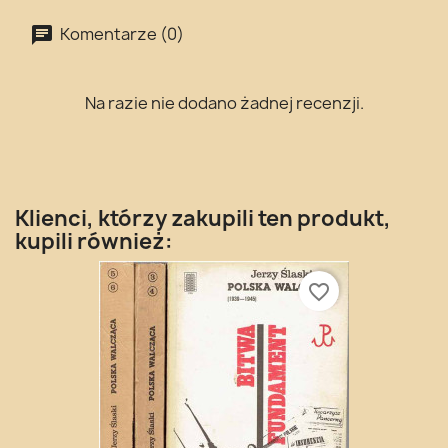
Komentarze (0)
Na razie nie dodano żadnej recenzji.
Klienci, którzy zakupili ten produkt,
kupili również:
favorite_border