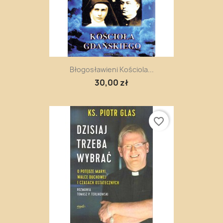
Błogosławieni Kościola...
30,00 zł
favorite_border