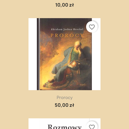
10,00 zł
favorite_border
Prorocy
50,00 zł
favorite_border