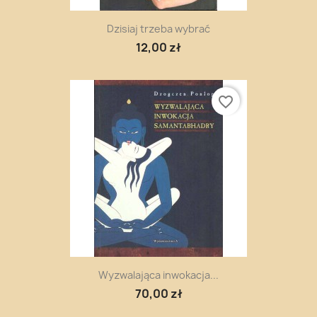
Dzisiaj trzeba wybrać
12,00 zł
favorite_border
Wyzwalająca inwokacja...
70,00 zł