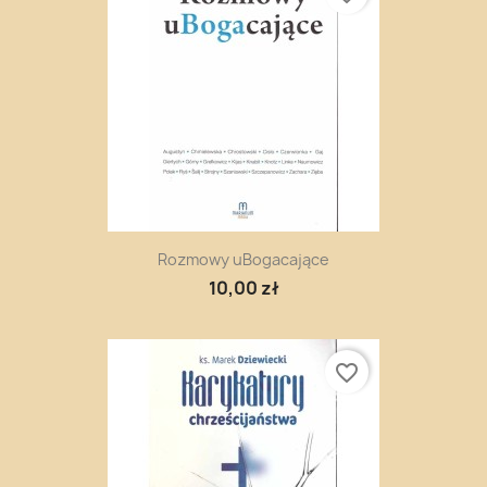
Rozmowy uBogacające
10,00 zł
favorite_border