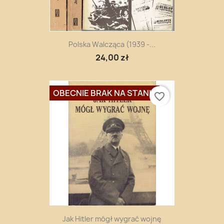
Polska Walcząca (1939 -...
24,00 zł
OBECNIE BRAK NA STANIE
favorite_border
Jak Hitler mógł wygrać wojnę