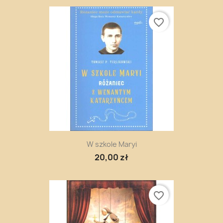
favorite_border
W szkole Maryi
20,00 zł
favorite_border