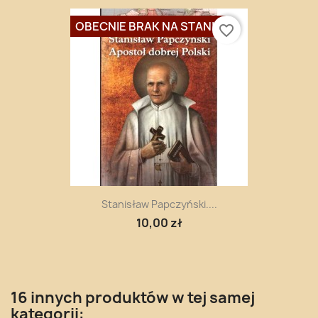
OBECNIE BRAK NA STANIE
favorite_border
Stanisław Papczyński....
10,00 zł
16 innych produktów w tej samej
kategorii: