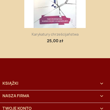
Karykatury chrześcijaństwa
25,00 zł
KSIĄŻKI

NASZA FIRMA

TWOJE KONTO
