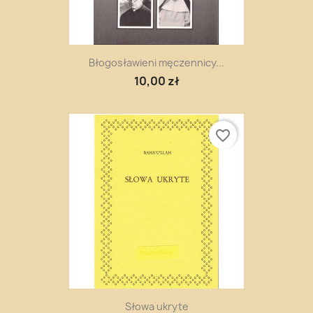
Błogosławieni męczennicy...
10,00 zł
favorite_border
Słowa ukryte