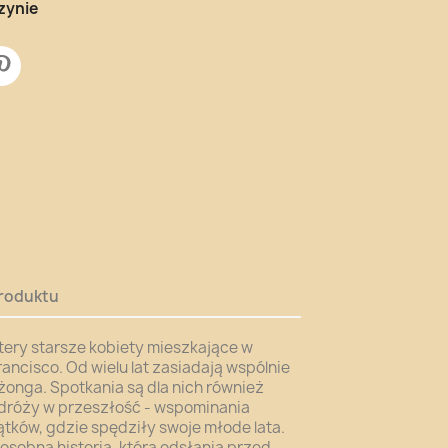
zynie
roduktu
tery starsze kobiety mieszkające w
rancisco. Od wielu lat zasiadają wspólnie
żonga. Spotkania są dla nich również
dróży w przeszłość - wspominania
ątków, gdzie spędziły swoje młode lata.
osobna historia, która odsłania przed