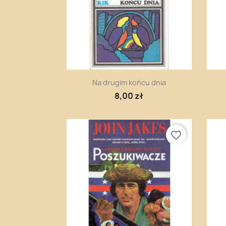
Szybki podgląd

Na drugim końcu dnia
8,00 zł
favorite_border