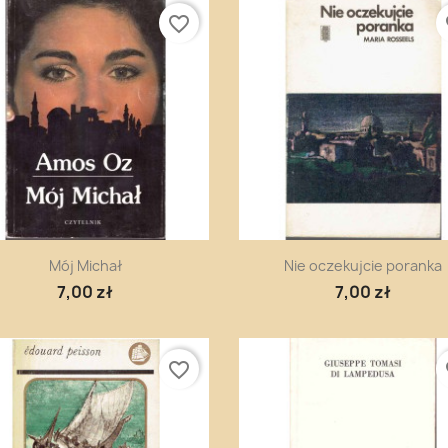
favorite_border
fa
Szybki podgląd
Szybki podgląd


Mój Michał
Nie oczekujcie poranka
7,00 zł
7,00 zł
favorite_border
fa