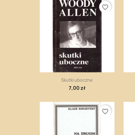
favorite_border
Szybki podgląd

Skutki uboczne
7,00 zł
favorite_border