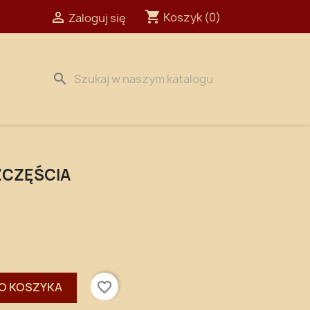
shopping_cart

Koszyk
(0)
Zaloguj się
search
ZCZĘŚCIA
favorite_border
O KOSZYKA