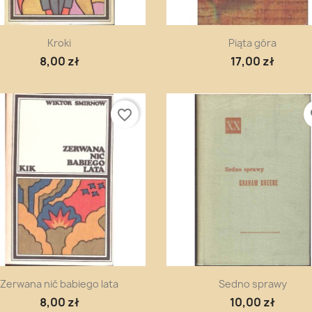
Szybki podgląd
Szybki podgląd


Kroki
Piąta góra
8,00 zł
17,00 zł
favorite_border
fa
Szybki podgląd
Szybki podgląd


Zerwana nić babiego lata
Sedno sprawy
8,00 zł
10,00 zł