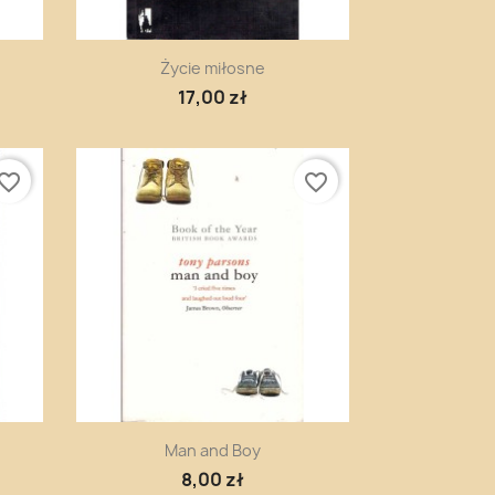
Szybki podgląd

Życie miłosne
17,00 zł
vorite_border
favorite_border
Szybki podgląd

Man and Boy
8,00 zł