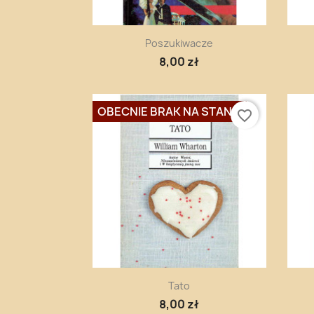
Szybki podgląd

Poszukiwacze
8,00 zł
OBECNIE BRAK NA STANIE
favorite_border
Szybki podgląd

Tato
8,00 zł