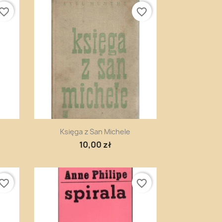
vorite_border
favorite_border
Szybki podgląd

Księga z San Michele
10,00 zł
vorite_border
favorite_border