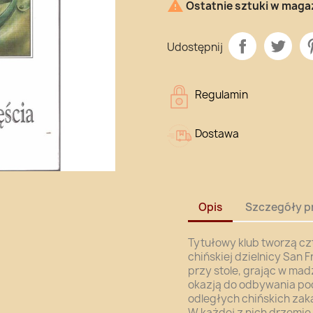

Ostatnie sztuki w maga
Udostępnij
Regulamin
Dostawa
Opis
Szczegóły p
Tytułowy klub tworzą cz
chińskiej dzielnicy San F
przy stole, grając w mad
okazją do odbywania po
odległych chińskich zak
W każdej z nich drzemie 