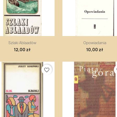
Szybki podgląd
Szybki podgląd


Szlaki Ablaadów
Opowiadania
12,00 zł
10,00 zł
favorite_border
fa