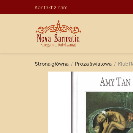
Kontakt z nami
STRONA GŁÓ
Strona główna
Proza światowa
Klub R