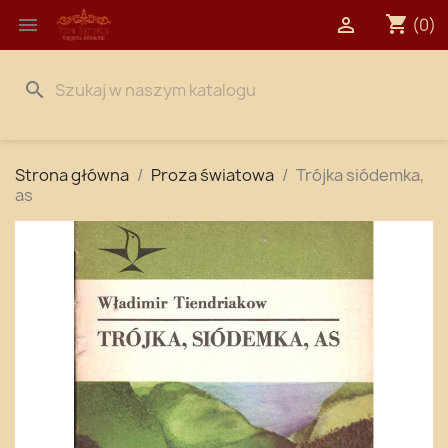
shopping_cart


(0)
search
Strona główna
Proza światowa
Trójka siódemka,
as