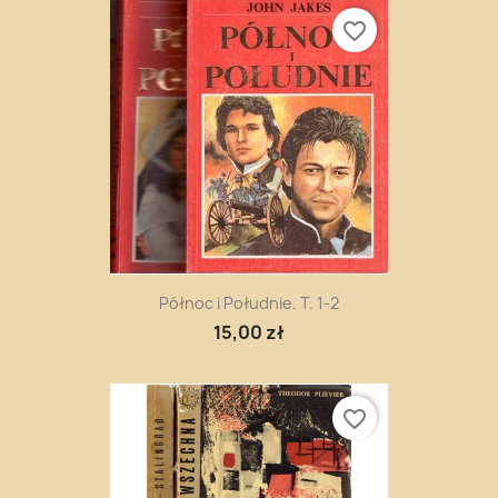
favorite_border
Północ i Południe. T. 1-2
15,00 zł
favorite_border