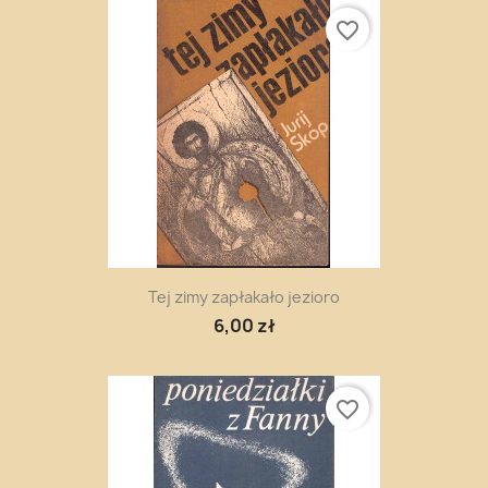
favorite_border
Tej zimy zapłakało jezioro
6,00 zł
favorite_border