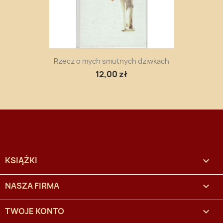
Rzecz o mych smutnych dziwkach
12,00 zł
KSIĄŻKI

NASZA FIRMA

TWOJE KONTO
