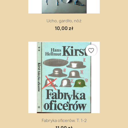
Ucho, gardło, nóż
10,00 zł
favorite_border
Fabryka oficerów. T. 1-2
11,00 zł