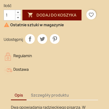
Ilość

favorite_border
DODAJ DO KOSZYKA

Ostatnie sztuki w magazynie
Udostępnij
Regulamin
Dostawa
Opis
Szczegóły produktu
Dwa opowiadania radzieckiego pisarza. W