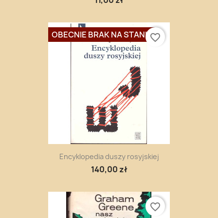
OBECNIE BRAK NA STANIE
favorite_border
Encyklopedia duszy rosyjskiej
140,00 zł
favorite_border