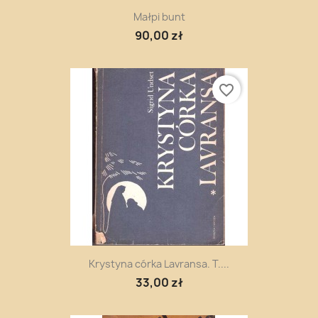
Małpi bunt
90,00 zł
favorite_border
Krystyna córka Lavransa. T....
33,00 zł