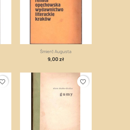
Szybki podgląd

Śmierć Augusta
9,00 zł
vorite_border
favorite_border