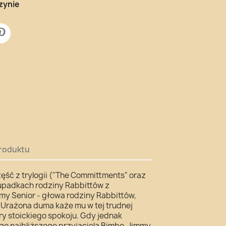
zynie
roduktu
ęść z trylogii ("The Committments" oraz
i upadkach rodziny Rabbittów z
my Senior - głowa rodziny Rabbittów,
. Urażona duma każe mu w tej trudnej
y stoickiego spokoju. Gdy jednak
go najbliższego przyjaciela Bimbo, Jimmy