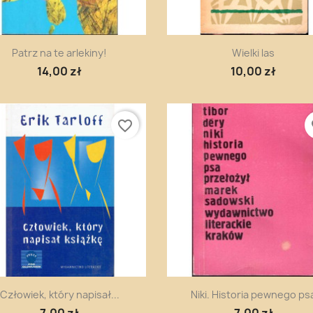
Szybki podgląd
Szybki podgląd


Patrz na te arlekiny!
Wielki las
14,00 zł
10,00 zł
favorite_border
fa
Szybki podgląd
Szybki podgląd


Człowiek, który napisał...
Niki. Historia pewnego ps