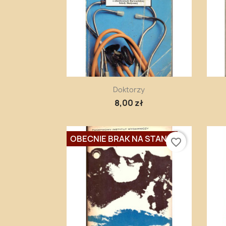
Szybki podgląd

Doktorzy
8,00 zł
OBECNIE BRAK NA STANIE
favorite_border