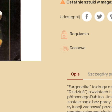

Ostatnie sztuki w maga
Udostępnij
Regulamin
Dostawa
Opis
Szczegóły p
"Furgonetka" to druga cz
"Dzidziuś") o wzlotach 
północnego Dublina. Jim
zostaje nagle bez pracy
sytuacji zachować pozor
podobny cios spotyka je