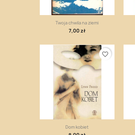
Szybki podgląd

Twoja chwila na ziemi
7,00 zł
favorite_border
Szybki podgląd

Dom kobiet