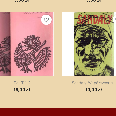
7,00 zł
7,00 zł
favorite_border
fa
Szybki podgląd
Szybki podgląd


Raj. T. 1-2
Sandały. Współczesne...
18,00 zł
10,00 zł