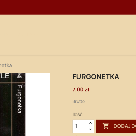
WNA
DOSTAWA
netka
FURGONETKA
7,00 zł
Brutto
Ilość

DODAJ D