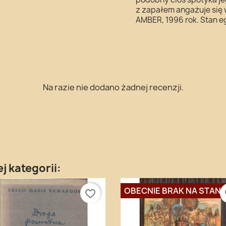
z zapałem angażuje się 
AMBER, 1996 rok. Stan e
Na razie nie dodano żadnej recenzji.
j kategorii:
OBECNIE BRAK NA STANI
favorite_border
fa