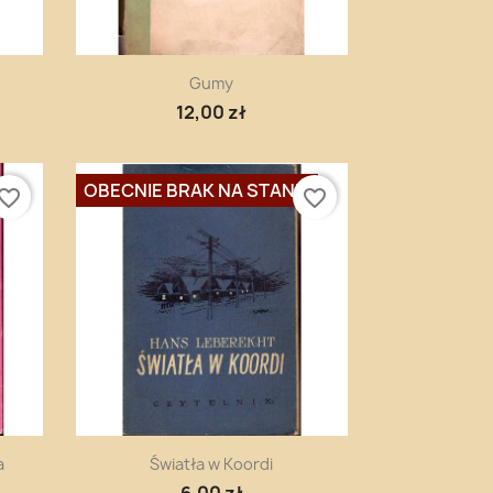
Szybki podgląd

Gumy
12,00 zł
OBECNIE BRAK NA STANIE
vorite_border
favorite_border
Szybki podgląd

a
Światła w Koordi