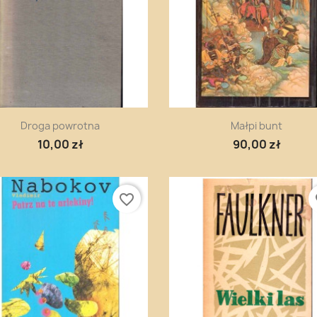
Szybki podgląd
Szybki podgląd


Droga powrotna
Małpi bunt
10,00 zł
90,00 zł
favorite_border
fa