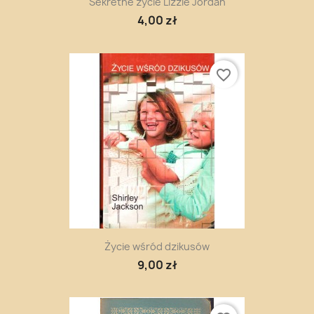
Sekretne życie Lizzie Jordan
4,00 zł
favorite_border
Życie wśród dzikusów
9,00 zł