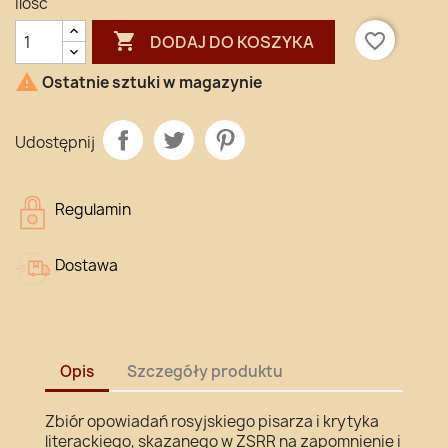
Ilość

favorite_border
DODAJ DO KOSZYKA

Ostatnie sztuki w magazynie
Udostępnij
Regulamin
Dostawa
Opis
Szczegóły produktu
Zbiór opowiadań rosyjskiego pisarza i krytyka
literackiego, skazanego w ZSRR na zapomnienie i