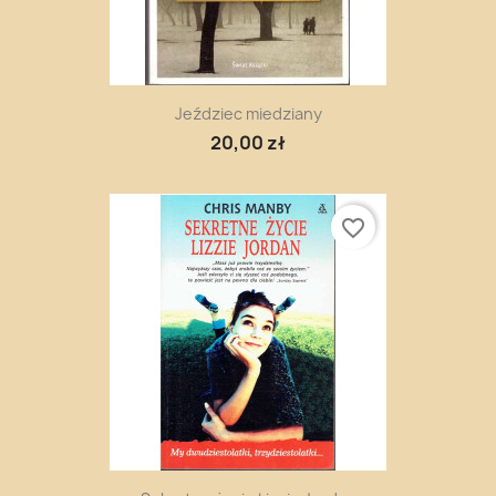
Jeździec miedziany
20,00 zł
favorite_border