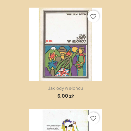
favorite_border
Jak lody w słońcu
6,00 zł
favorite_border