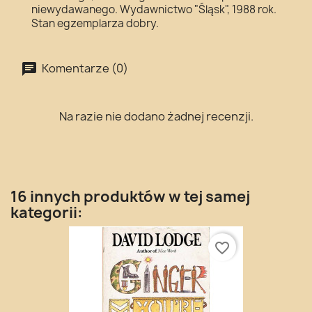
niewydawanego. Wydawnictwo "Śląsk", 1988 rok.
Stan egzemplarza dobry.
Komentarze (0)
Na razie nie dodano żadnej recenzji.
16 innych produktów w tej samej
kategorii:
favorite_border