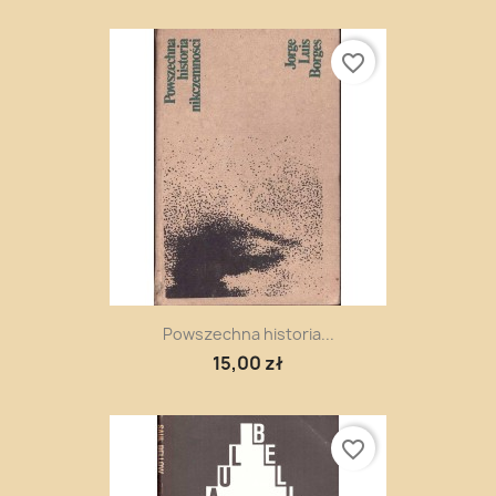
favorite_border
Powszechna historia...
15,00 zł
favorite_border