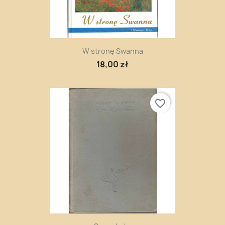
W stronę Swanna
18,00 zł
favorite_border