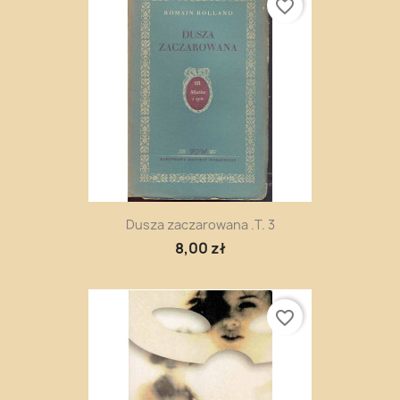
favorite_border
Dusza zaczarowana .T. 3
8,00 zł
favorite_border