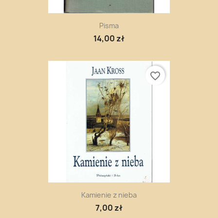
Pisma
14,00 zł
favorite_border
Kamienie z nieba
7,00 zł