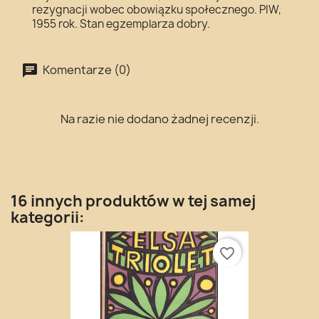
rezygnacji wobec obowiązku społecznego. PIW,
1955 rok. Stan egzemplarza dobry.
Komentarze (0)
Na razie nie dodano żadnej recenzji.
16 innych produktów w tej samej
kategorii:
favorite_border