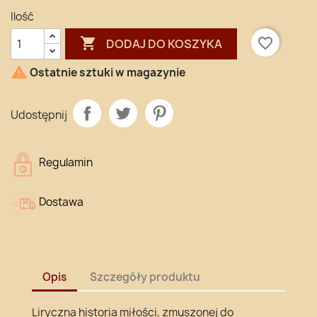
Ilość

favorite_border
DODAJ DO KOSZYKA

Ostatnie sztuki w magazynie
Udostępnij
Regulamin
Dostawa
Opis
Szczegóły produktu
Liryczna historia miłości, zmuszonej do