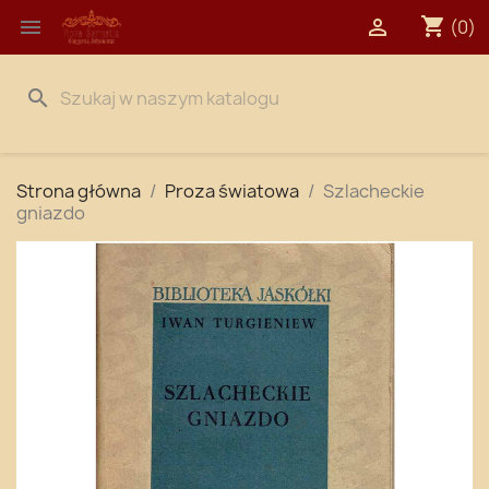
shopping_cart


(0)
search
Strona główna
Proza światowa
Szlacheckie
gniazdo