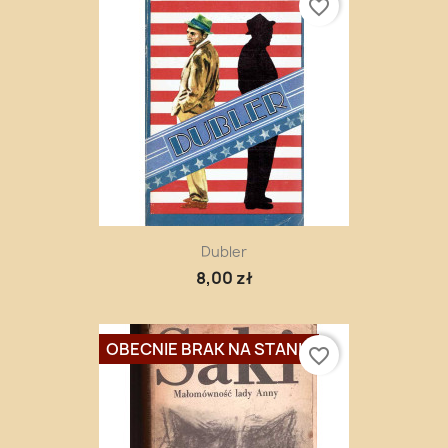
favorite_border
Dubler
8,00 zł
OBECNIE BRAK NA STANIE
favorite_border