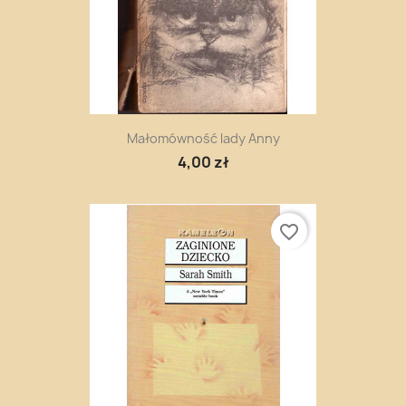
Małomówność lady Anny
4,00 zł
favorite_border