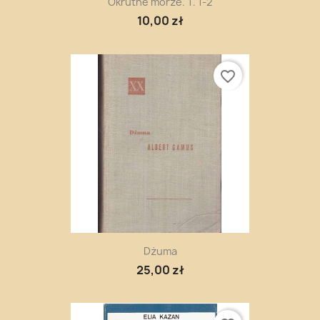
Okrutne morze. T. 1-2
10,00 zł
favorite_border
Dżuma
25,00 zł