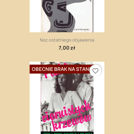
Noc ostatniego objawienia
7,00 zł
OBECNIE BRAK NA STANIE
favorite_border