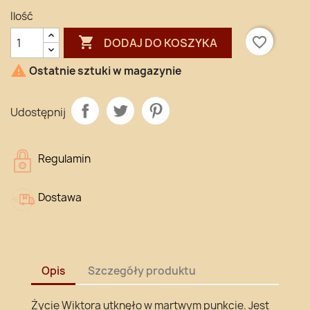
Ilość

favorite_border
DODAJ DO KOSZYKA

Ostatnie sztuki w magazynie
Udostępnij
Regulamin
Dostawa
Opis
Szczegóły produktu
Życie Wiktora utknęło w martwym punkcie. Jest