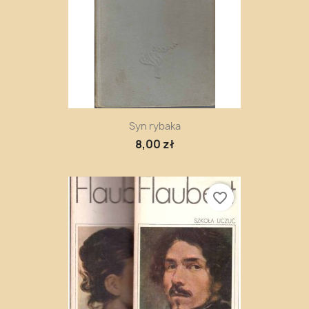
Syn rybaka
8,00 zł
favorite_border