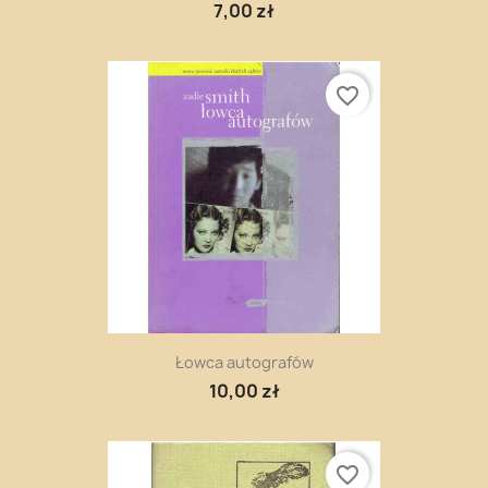
7,00 zł
favorite_border
Łowca autografów
10,00 zł
favorite_border