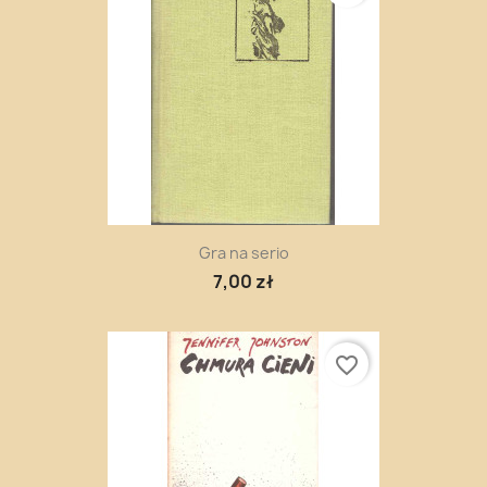
Gra na serio
7,00 zł
favorite_border