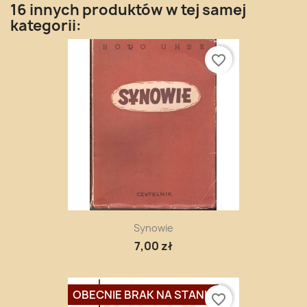
16 innych produktów w tej samej
kategorii:
favorite_border
Synowie
7,00 zł
OBECNIE BRAK NA STANIE
favorite_border