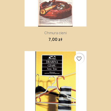
Chmura cieni
7,00 zł
favorite_border