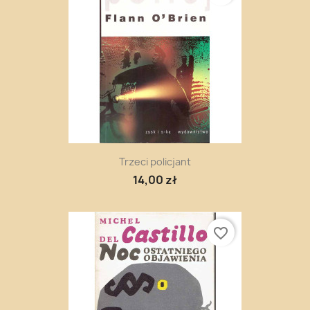
Trzeci policjant
14,00 zł
favorite_border