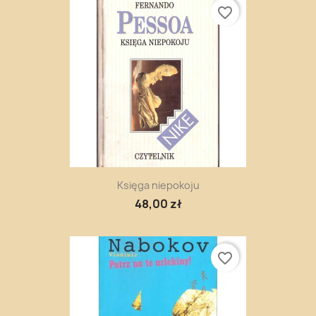
favorite_border
Księga niepokoju
48,00 zł
favorite_border