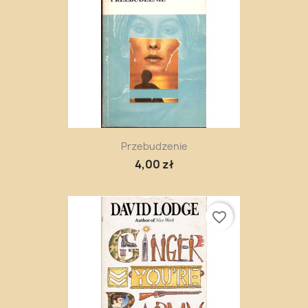
Przebudzenie
4,00 zł
favorite_border