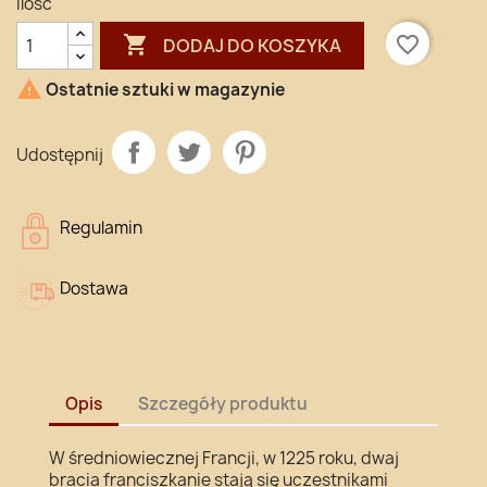
Ilość

favorite_border
DODAJ DO KOSZYKA

Ostatnie sztuki w magazynie
Udostępnij
Regulamin
Dostawa
Opis
Szczegóły produktu
W średniowiecznej Francji, w 1225 roku, dwaj
bracia franciszkanie stają się uczestnikami