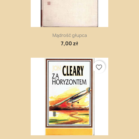
Mądrość głupca
7,00 zł
favorite_border