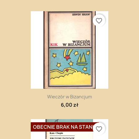
favorite_border
Wieczór w Bizancjum
6,00 zł
OBECNIE BRAK NA STANIE
favorite_border