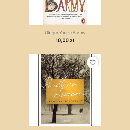
Ginger You're Barmy
10,00 zł
favorite_border