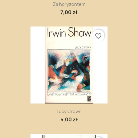
Za horyzontem
7,00 zł
favorite_border
Lucy Crown
5,00 zł