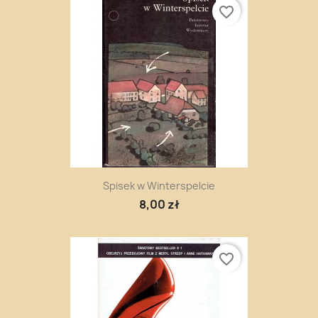
favorite_border
Spisek w Winterspelcie
8,00 zł
favorite_border