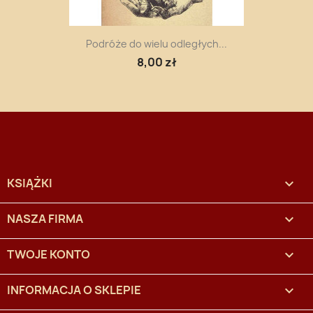
Podróże do wielu odległych...
8,00 zł
KSIĄŻKI

NASZA FIRMA

TWOJE KONTO

INFORMACJA O SKLEPIE
keyboard_arrow_down