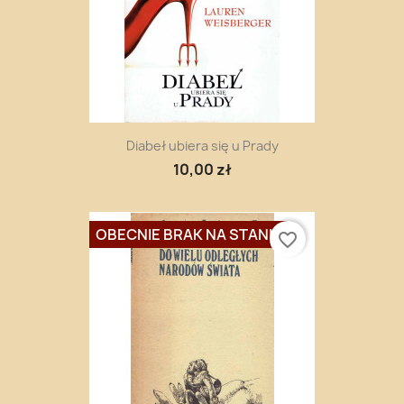
Diabeł ubiera się u Prady
10,00 zł
OBECNIE BRAK NA STANIE
favorite_border