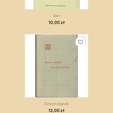
Ren
10,00 zł
favorite_border
Dzwon Islandii
12,00 zł