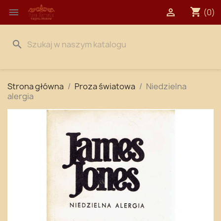
shopping_cart


(0)
search
Strona główna
Proza światowa
Niedzielna
alergia