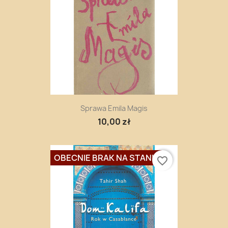
Sprawa Emila Magis
10,00 zł
OBECNIE BRAK NA STANIE
favorite_border