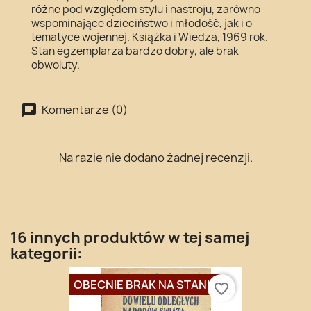
różne pod względem stylu i nastroju, zarówno
wspominające dzieciństwo i młodość, jak i o
tematyce wojennej. Książka i Wiedza, 1969 rok.
Stan egzemplarza bardzo dobry, ale brak
obwoluty.
Komentarze (0)
Na razie nie dodano żadnej recenzji.
16 innych produktów w tej samej
kategorii:
OBECNIE BRAK NA STANIE
favorite_border