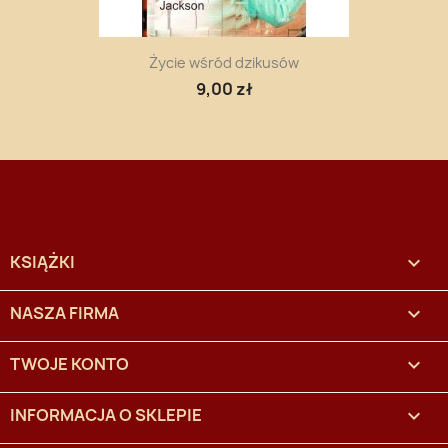
Życie wśród dzikusów
9,00 zł
KSIĄŻKI

NASZA FIRMA

TWOJE KONTO

INFORMACJA O SKLEPIE
keyboard_arrow_down