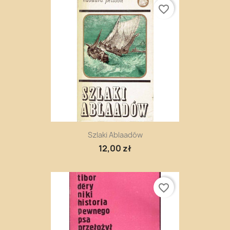
favorite_border
Szlaki Ablaadów
12,00 zł
favorite_border