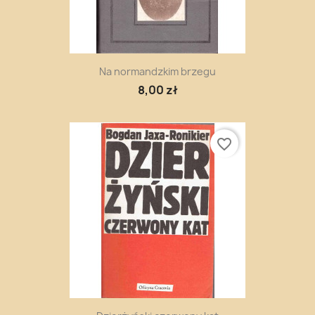
Na normandzkim brzegu
8,00 zł
favorite_border