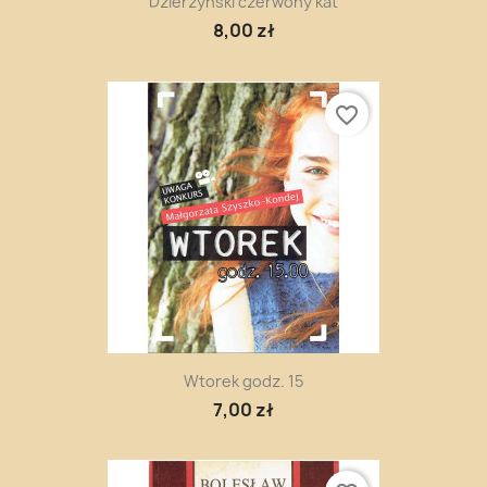
Dzierżyński czerwony kat
8,00 zł
favorite_border
Wtorek godz. 15
7,00 zł