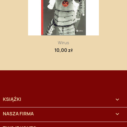
Wirus
10,00 zł
KSIĄŻKI

NASZA FIRMA
