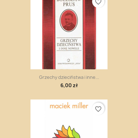
favorite_border
Grzechy dzieciństwa i inne...
6,00 zł
favorite_border