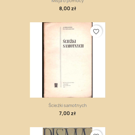
Misja o północy
8,00 zł
favorite_border
Ścieżki samotnych
7,00 zł