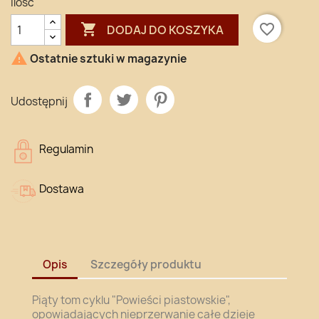
Ilość

favorite_border
DODAJ DO KOSZYKA

Ostatnie sztuki w magazynie
Udostępnij
Regulamin
Dostawa
Opis
Szczegóły produktu
Piąty tom cyklu "Powieści piastowskie",
opowiadających nieprzerwanie całe dzieje