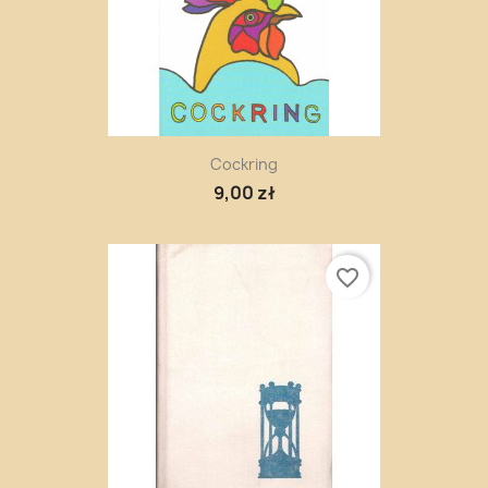
Cockring
9,00 zł
favorite_border