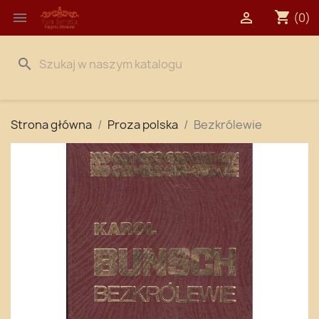
shopping_cart


(0)
search
Strona główna
Proza polska
Bezkrólewie