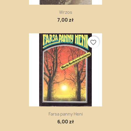
Wrzos
7,00 zł
favorite_border
Farsa panny Heni
6,00 zł