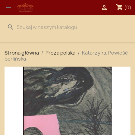
shopping_cart


(0)
search
Strona główna
Proza polska
Katarzyna. Powieść
berlińska