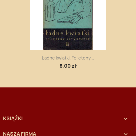
Ładne kwiatki. Felietony...
8,00 zł
KSIĄŻKI

NASZA FIRMA
