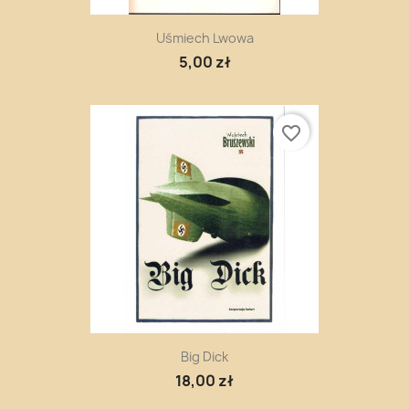
Uśmiech Lwowa
5,00 zł
favorite_border
Big Dick
18,00 zł