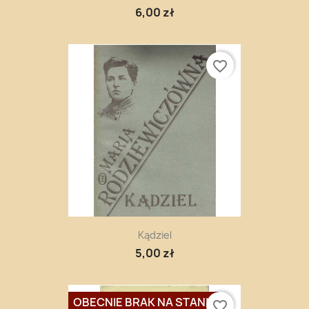
6,00 zł
favorite_border
Kądziel
5,00 zł
OBECNIE BRAK NA STANIE
favorite_border