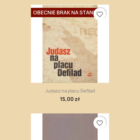
OBECNIE BRAK NA STANIE
favorite_border
Judasz na placu Defilad
15,00 zł
favorite_border