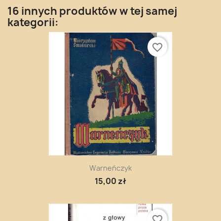
16 innych produktów w tej samej
kategorii:
favorite_border
Warneńczyk
15,00 zł
favorite_border