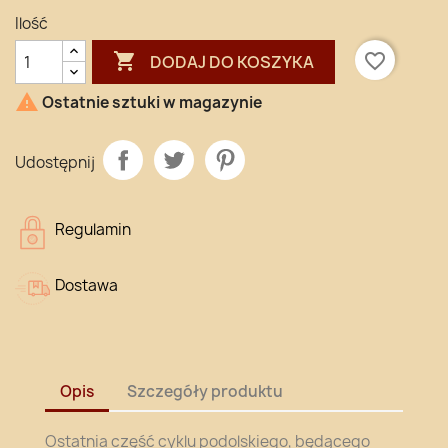
Ilość

favorite_border
DODAJ DO KOSZYKA

Ostatnie sztuki w magazynie
Udostępnij
Regulamin
Dostawa
Opis
Szczegóły produktu
Ostatnia część cyklu podolskiego, będącego