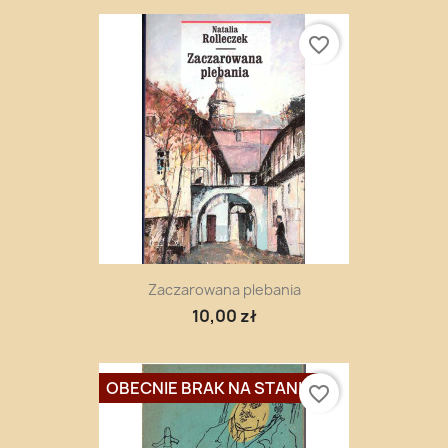
favorite_border
Zaczarowana plebania
10,00 zł
OBECNIE BRAK NA STANIE
favorite_border