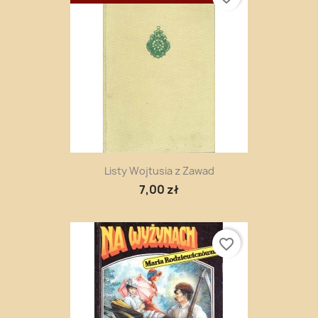
Listy Wojtusia z Zawad
7,00 zł
favorite_border