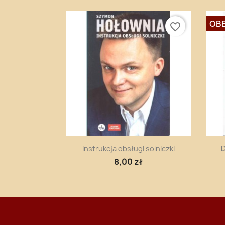
OBE
favorite_border
Szybki podgląd

Instrukcja obsługi solniczki
D
8,00 zł