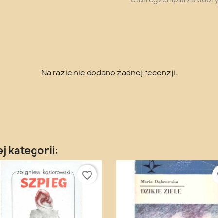
Na razie nie dodano żadnej recenzji.
j kategorii:
favorite_border
fa