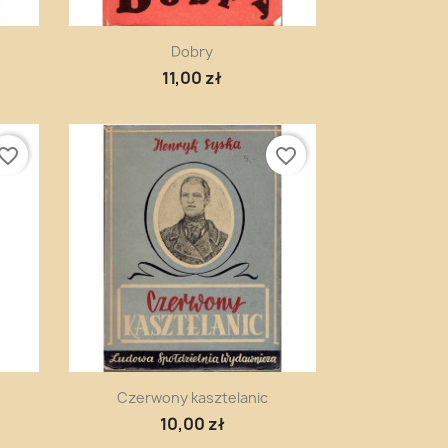
Szybki podgląd

Dobry
11,00 zł
vorite_border
favorite_border
Szybki podgląd

Czerwony kasztelanic
10,00 zł