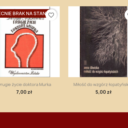
CNIE BRAK NA STANIE
favorite_border
fa
Szybki podgląd
Szybki podgląd


rugie życie doktora Murka
Miłość do wzgórz łopatyńsk
7,00 zł
5,00 zł