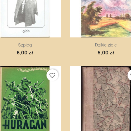
Szybki podgląd
Szybki podgląd


Szpieg
Dzikie ziele
6,00 zł
5,00 zł
favorite_border
fa