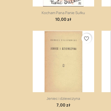
Szybki podgląd

Kocham Pana Panie Sułku
10,00 zł
favorite_border
Szybki podgląd

Jeniec i dziewczyna
7,00 zł