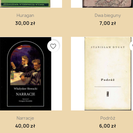
Szybki podgląd
Szybki podgląd


Huragan
Dwa bieguny
30,00 zł
7,00 zł
favorite_border
fa
Szybki podgląd
Szybki podgląd


Narracje
Podróż
40,00 zł
6,00 zł