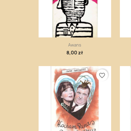
Szybki podgląd

Awans
8,00 zł
favorite_border