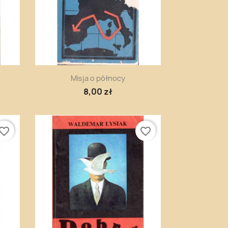
Szybki podgląd

Misja o północy
8,00 zł
vorite_border
favorite_border