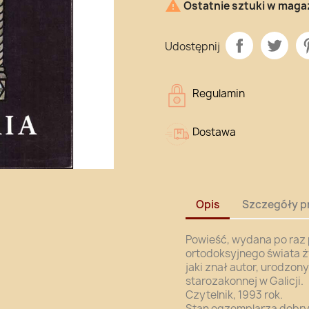

Ostatnie sztuki w maga
Udostępnij
Regulamin
Dostawa
Opis
Szczegóły p
Powieść, wydana po raz 
ortodoksyjnego świata ż
jaki znał autor, urodzon
starozakonnej w Galicji.
Czytelnik, 1993 rok.
Stan egzemplarza dobry