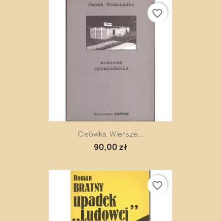
favorite_border
Cisówka. Wiersze...
90,00 zł
favorite_border