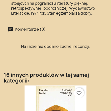
stojących na pograniczu literatury pięknej,
retrospektywnej i podróżniczej. Wydawnictwo
Literackie, 1974 rok. Stan egzemplarza dobry.
Komentarze (0)
Na razie nie dodano żadnej recenzji.
16 innych produktów w tej samej
kategorii:
favorite_border