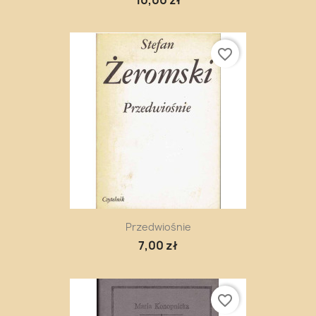
favorite_border
Przedwiośnie
7,00 zł
favorite_border