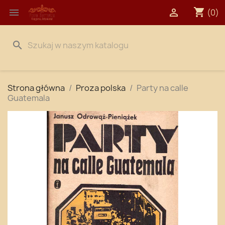
shopping_cart


(0)
search
Strona główna
Proza polska
Party na calle
Guatemala