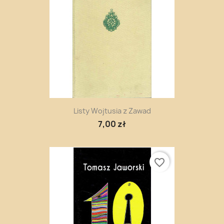
Listy Wojtusia z Zawad
7,00 zł
favorite_border