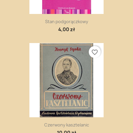
Stan podgorączkowy
4,00 zł
favorite_border
Czerwony kasztelanic
10,00 zł