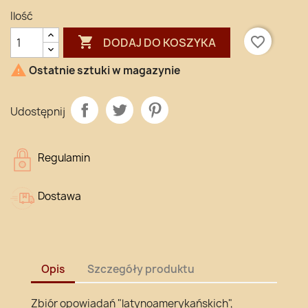
Ilość

favorite_border
DODAJ DO KOSZYKA

Ostatnie sztuki w magazynie
Udostępnij
Regulamin
Dostawa
Opis
Szczegóły produktu
Zbiór opowiadań "latynoamerykańskich",