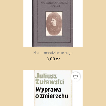
Na normandzkim brzegu
8,00 zł
favorite_border