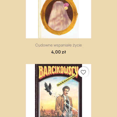
Cudowne wspaniałe życie
4,00 zł
favorite_border