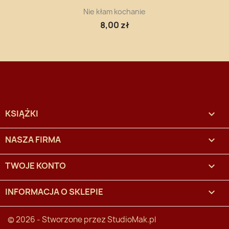
Nie kłam kochanie
8,00 zł
KSIĄŻKI

NASZA FIRMA

TWOJE KONTO

INFORMACJA O SKLEPIE
keyboard_arrow_down
© 2026 - Stworzone przez
StudioMak.pl