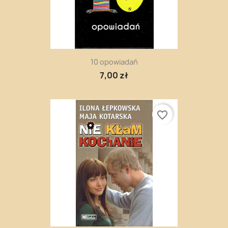
10 opowiadań
7,00 zł
favorite_border