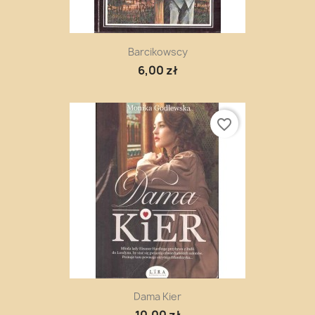
Barcikowscy
6,00 zł
favorite_border
Dama Kier
10,00 zł