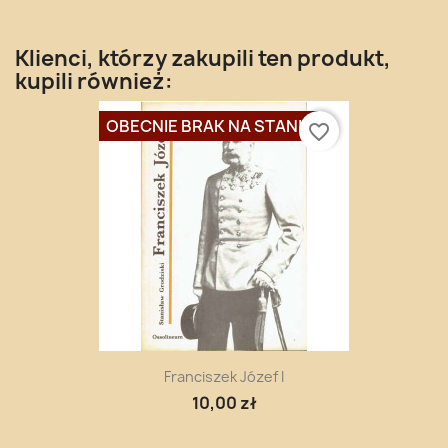
Klienci, którzy zakupili ten produkt,
kupili również:
OBECNIE BRAK NA STANIE
favorite_border
Franciszek Józef I
10,00 zł