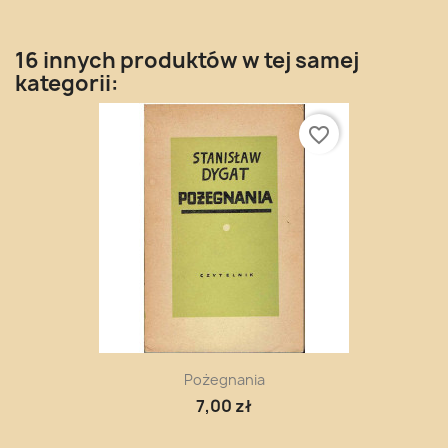
16 innych produktów w tej samej
kategorii:
favorite_border
Pożegnania
7,00 zł