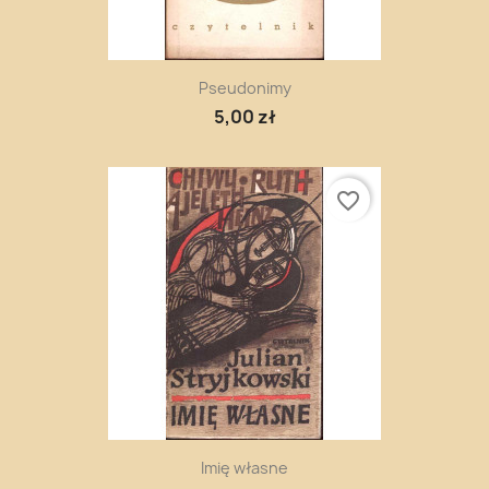
Pseudonimy
5,00 zł
favorite_border
Imię własne