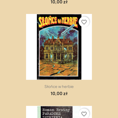
10,00 zł
favorite_border
Słońce w herbie
10,00 zł
favorite_border