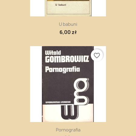
U babuni
6,00 zł
favorite_border
Pornografia