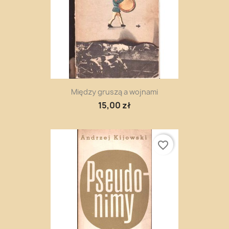
Między gruszą a wojnami
15,00 zł
favorite_border