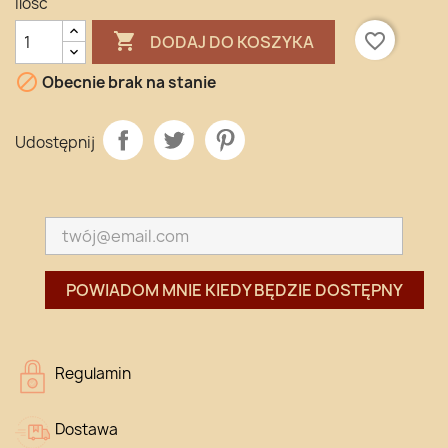
Ilość

favorite_border
DODAJ DO KOSZYKA

Obecnie brak na stanie
Udostępnij
POWIADOM MNIE KIEDY BĘDZIE DOSTĘPNY
Regulamin
Dostawa