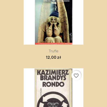
Trufle
12,00 zł
favorite_border