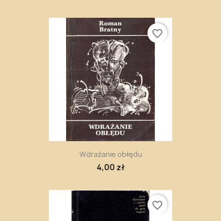
favorite_border
Wdrażanie obłędu
4,00 zł
favorite_border