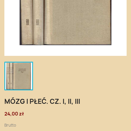
MÓZG I PŁEĆ. CZ. I, II, III
24,00 zł
Brutto