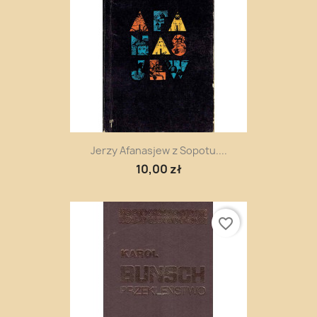
Jerzy Afanasjew z Sopotu....
10,00 zł
favorite_border