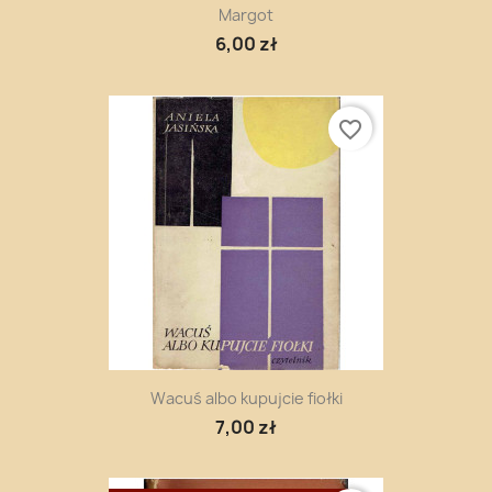
Margot
6,00 zł
favorite_border
Wacuś albo kupujcie fiołki
7,00 zł