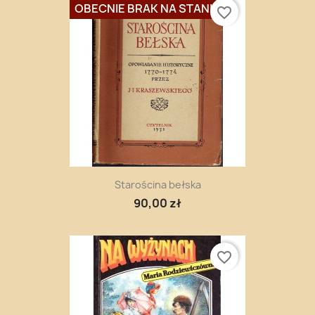
OBECNIE BRAK NA STANIE
favorite_border
Starościna bełska
90,00 zł
favorite_border