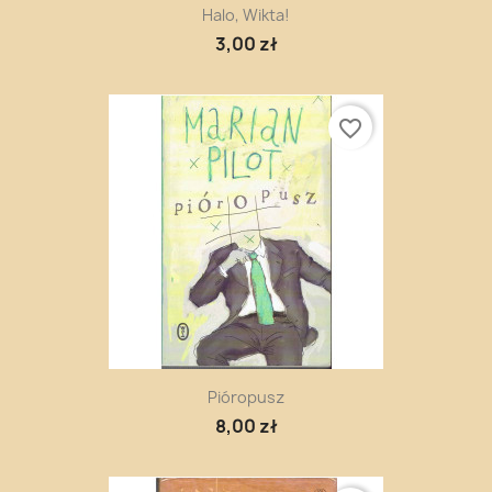
Halo, Wikta!
3,00 zł
favorite_border
Pióropusz
8,00 zł