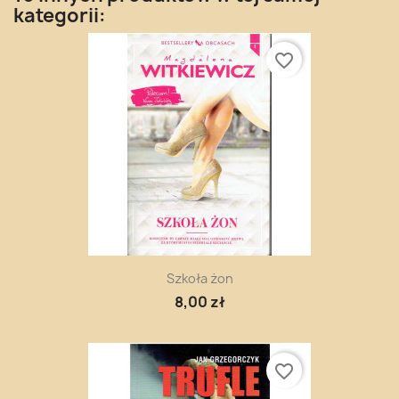
kategorii:
favorite_border
Szkoła żon
8,00 zł
favorite_border