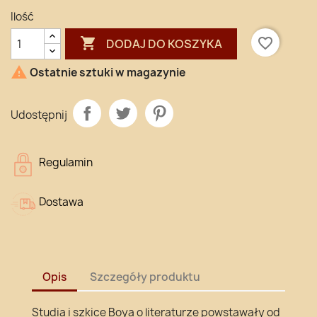
Ilość

favorite_border
DODAJ DO KOSZYKA

Ostatnie sztuki w magazynie
Udostępnij
Regulamin
Dostawa
Opis
Szczegóły produktu
Studia i szkice Boya o literaturze powstawały od