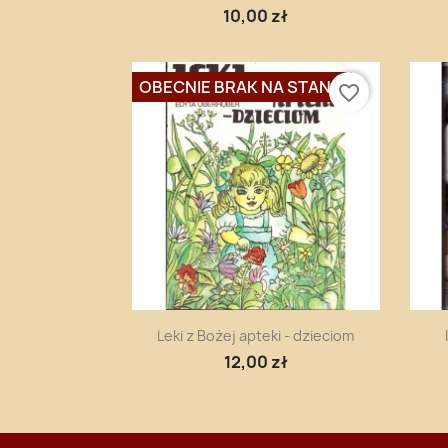
10,00 zł
OBECNIE BRAK NA STANIE
favorite_border
Szybki podgląd

Leki z Bożej apteki - dzieciom
12,00 zł