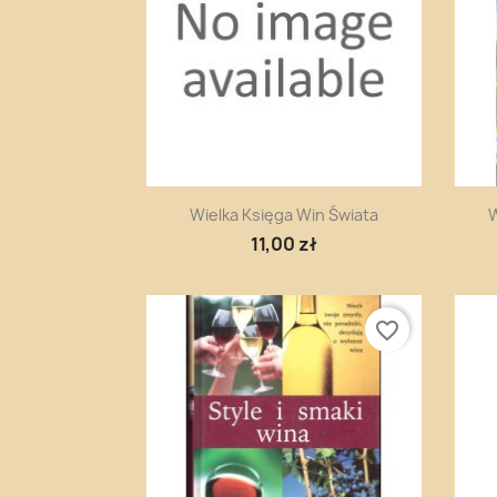
Szybki podgląd

Wielka Księga Win Świata
W
11,00 zł
favorite_border