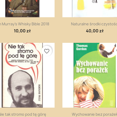
Szybki podgląd
Szybki podgląd


m Murray's Whisky Bible 2018
Naturalne środki czystośc
10,00 zł
40,00 zł
favorite_border
fa
Szybki podgląd
Szybki podgląd


Nie tak stromo pod tę górę
Wychowanie bez poraże