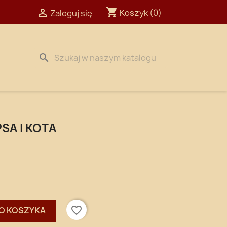
shopping_cart

Koszyk
(0)
Zaloguj się
search
SA I KOTA
favorite_border
O KOSZYKA