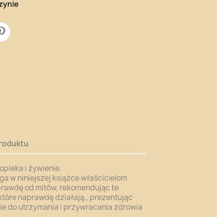
zynie
roduktu
opieka i żywienie.
ga w niniejszej książce właścicielom
prawdę od mitów, rekomendując te
tóre naprawdę działają., prezentując
e do utrzymania i przywracania zdrowia