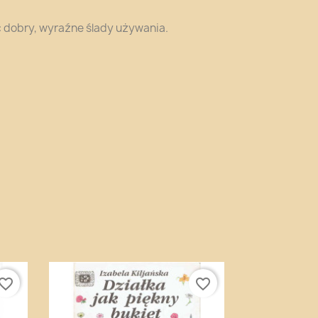
 dobry, wyraźne ślady używania.
vorite_border
favorite_border