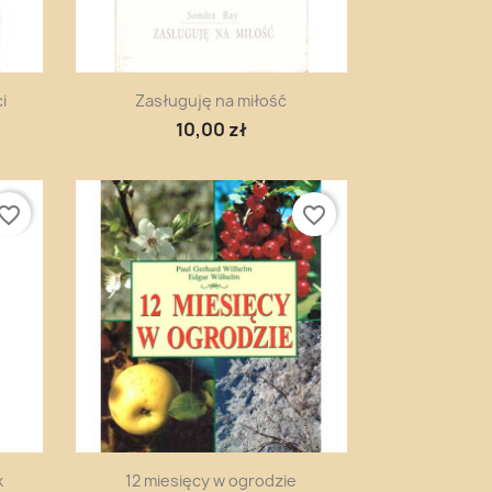
Szybki podgląd

i
Zasługuję na miłość
10,00 zł
vorite_border
favorite_border
Szybki podgląd

k
12 miesięcy w ogrodzie