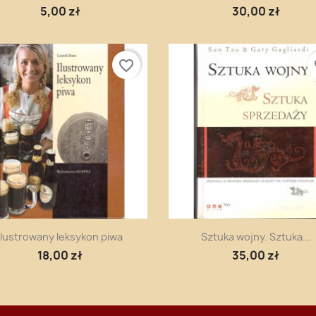
5,00 zł
30,00 zł
favorite_border
fa
Szybki podgląd
Szybki podgląd


Ilustrowany leksykon piwa
Sztuka wojny. Sztuka...
18,00 zł
35,00 zł