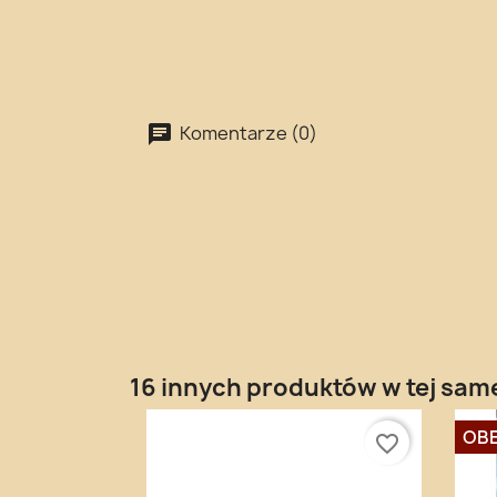
Komentarze (0)
16 innych produktów w tej same
OBE
favorite_border