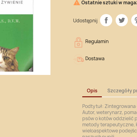

Ostatnie sztuki w maga
Udostępnij
Regulamin
Dostawa
Opis
Szczegóły p
Podtytuł: Zintegrowana 
Autor, weterynarz, poma
psów o kotów oddzielić 
metody terapeutyczne, k
wieloaspektowe podejści
naszych pupili.