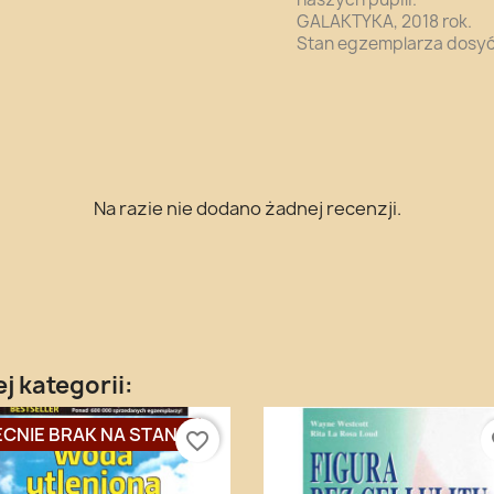
GALAKTYKA, 2018 rok.
Stan egzemplarza dosyć
Na razie nie dodano żadnej recenzji.
j kategorii:
CNIE BRAK NA STANIE
favorite_border
fa