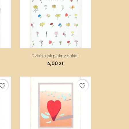
Szybki podgląd

Działka jak piękny bukiet
4,00 zł
vorite_border
favorite_border