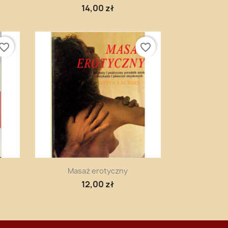
14,00 zł
vorite_border
favorite_border
Szybki podgląd

Masaż erotyczny
12,00 zł