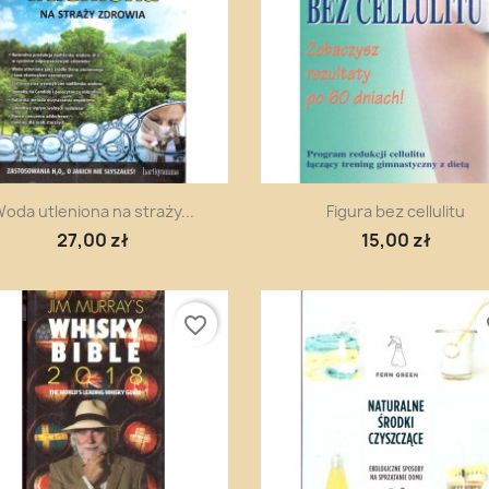
Szybki podgląd
Szybki podgląd


oda utleniona na straży...
Figura bez cellulitu
27,00 zł
15,00 zł
favorite_border
fa