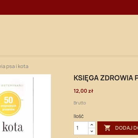
WNA
DOSTAWA
a psa i kota
KSIĘGA ZDROWIA P
12,00 zł
Brutto
Ilość

DODAJ D