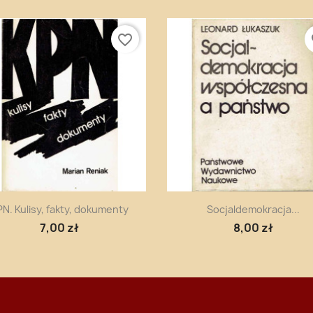
favorite_border
fa
Szybki podgląd
Szybki podgląd


N. Kulisy, fakty, dokumenty
Socjaldemokracja...
7,00 zł
8,00 zł