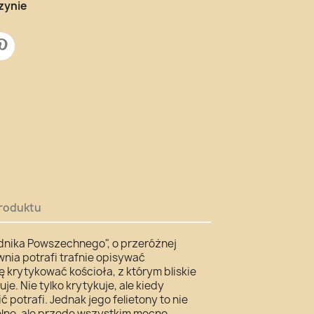
zynie
roduktu
odnika Powszechnego", o przeróżnej
ia potrafi trafnie opisywać
ię krytykować kościoła, z którym bliskie
je. Nie tylko krytykuje, ale kiedy
 potrafi. Jednak jego felietony to nie
elne, ale przede wszystkim mocno