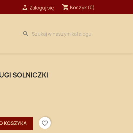
shopping_cart

Koszyk
(0)
Zaloguj się
search
UGI SOLNICZKI
favorite_border
O KOSZYKA