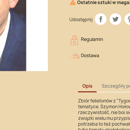

Ostatnie sztuki w maga
Udostępnij
Regulamin
Dostawa
Opis
Szczegóły p
Zbiór felietonów z "Tyg
tematyce. Szymon Hołown
rzeczywistość, nie boi s
związki wielu mu przypisu
potrzeba to też pochwalić
tylko tematy okołokości