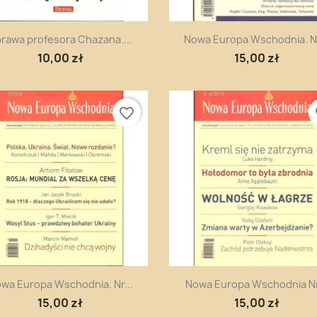
Szybki podgląd
Szybki podgląd


rawa profesora Chazana....
Nowa Europa Wschodnia. Nr
10,00 zł
15,00 zł
favorite_border
fa
Szybki podgląd
Szybki podgląd


wa Europa Wschodnia. Nr...
Nowa Europa Wschodnia Nr
15,00 zł
15,00 zł