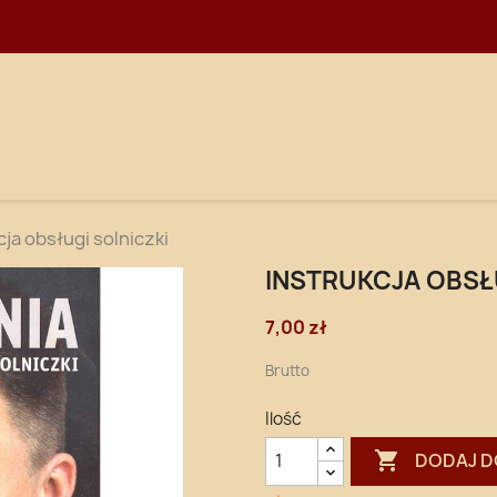
WNA
DOSTAWA
cja obsługi solniczki
INSTRUKCJA OBSŁ
7,00 zł
Brutto
Ilość

DODAJ D