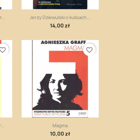
Szybki podgląd

...
Jerzy Dziewulski o kulisach...
14,00 zł
vorite_border
favorite_border
Szybki podgląd

...
Magma
10,00 zł