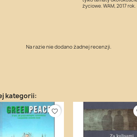
życiowe. WAM, 2017 rok.
Na razie nie dodano żadnej recenzji.
j kategorii:
favorite_border
fa