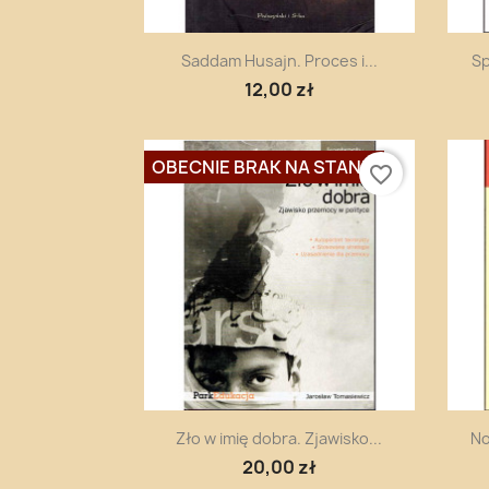
Szybki podgląd

Saddam Husajn. Proces i...
Sp
12,00 zł
OBECNIE BRAK NA STANIE
favorite_border
Szybki podgląd

Zło w imię dobra. Zjawisko...
No
20,00 zł