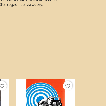
 Stan egzemplarza dobry.
vorite_border
favorite_border