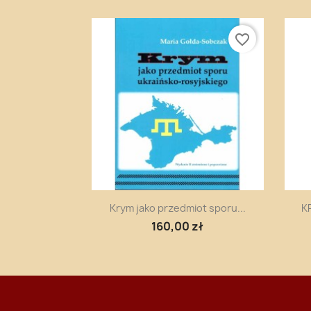
favorite_border
Szybki podgląd

Krym jako przedmiot sporu...
KP
160,00 zł