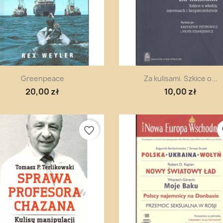
Szybki podgląd
Szybki podgląd


Greenpeace
Za kulisami. Szkice o...
20,00 zł
10,00 zł
favorite_border
fa