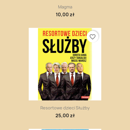
Magma
10,00 zł
favorite_border
Resortowe dzieci Służby
25,00 zł