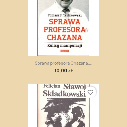
Sprawa profesora Chazana....
10,00 zł
favorite_border