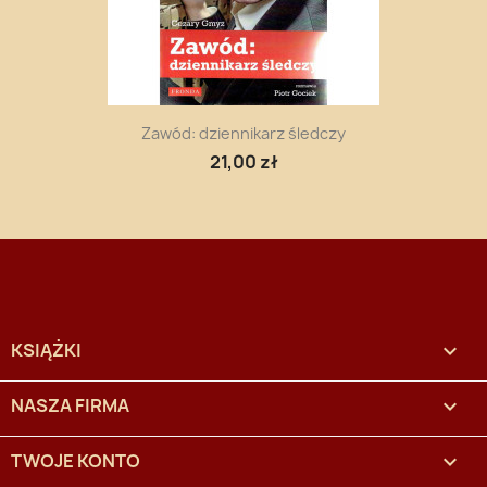
Zawód: dziennikarz śledczy
21,00 zł
KSIĄŻKI

NASZA FIRMA

TWOJE KONTO
