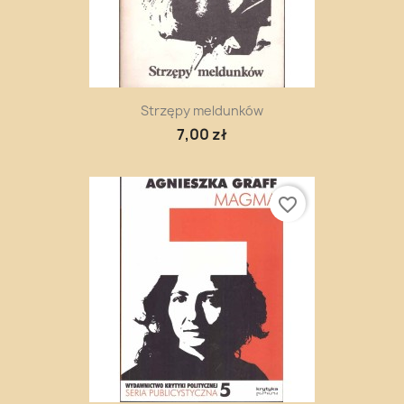
Strzępy meldunków
7,00 zł
favorite_border