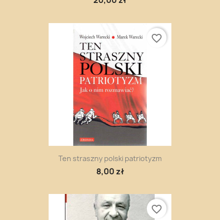
20,00 zł
favorite_border
Ten straszny polski patriotyzm
8,00 zł
favorite_border