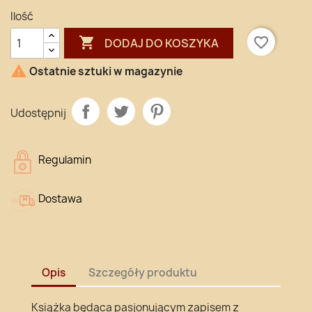
Ilość

favorite_border
DODAJ DO KOSZYKA

Ostatnie sztuki w magazynie
Udostępnij
Regulamin
Dostawa
Opis
Szczegóły produktu
Książka będąca pasjonującym zapisem z