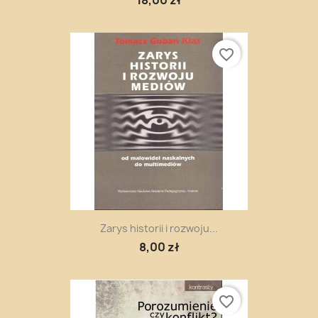
favorite_border
Zarys historii i rozwoju...
8,00 zł
favorite_border