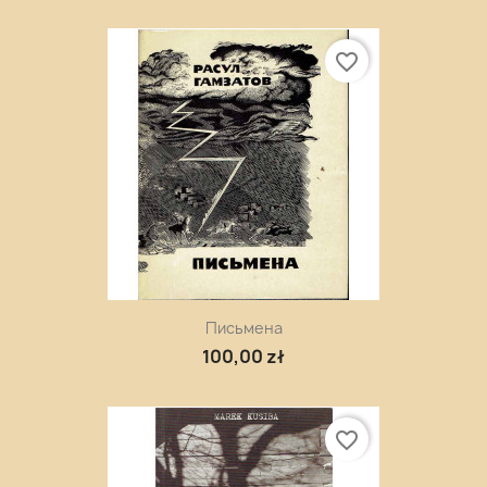
favorite_border
Письмена
100,00 zł
favorite_border