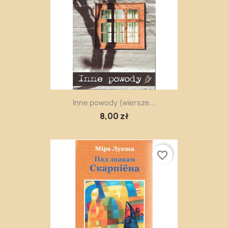
Inne powody (wiersze...
8,00 zł
favorite_border