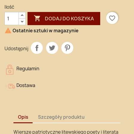
Ilość

favorite_border
DODAJ DO KOSZYKA

Ostatnie sztuki w magazynie
Udostępnij
Regulamin
Dostawa
Opis
Szczegóły produktu
Wiersze patriotyczne litewskiego poety i literata