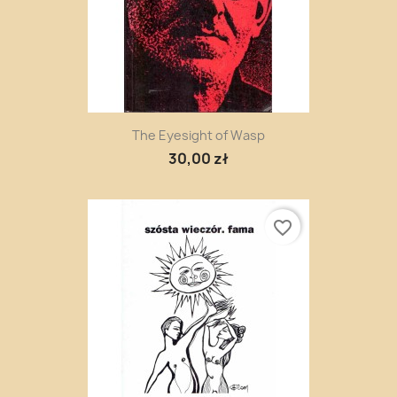
The Eyesight of Wasp
30,00 zł
favorite_border