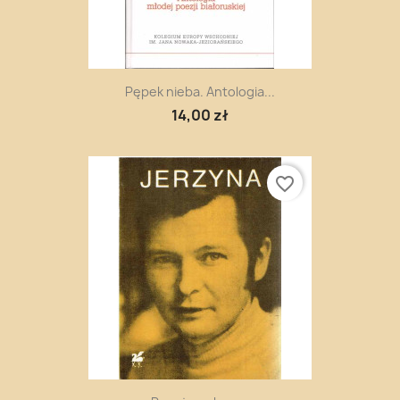
Pępek nieba. Antologia...
14,00 zł
favorite_border