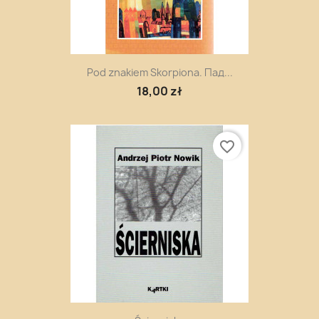
Pod znakiem Skorpiona. Пaд...
18,00 zł
favorite_border