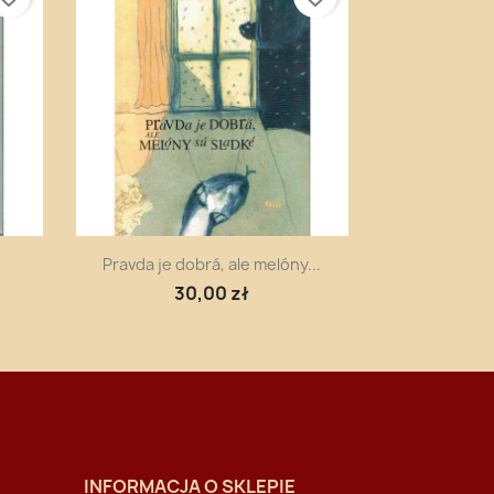
Szybki podgląd

Pravda je dobrá, ale melóny...
30,00 zł
INFORMACJA O SKLEPIE