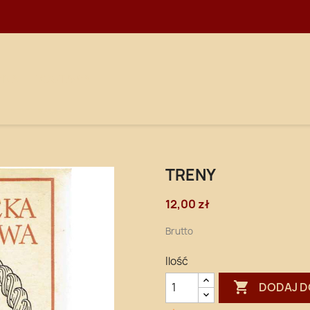
WNA
DOSTAWA
TRENY
12,00 zł
Brutto
Ilość

DODAJ D