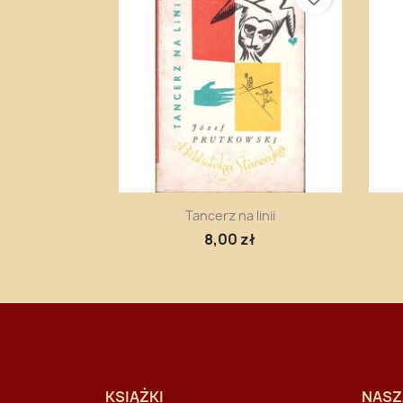
Szybki podgląd

Tancerz na linii
8,00 zł
KSIĄŻKI
NASZ