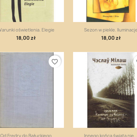
Szybki podgląd
Szybki podgląd


arunki oświetlenia. Elegie
Sezon w piekle. Iluminacj
18,00 zł
18,00 zł
favorite_border
fa
Szybki podgląd
Szybki podgląd


Od Fredry do Bałuckiego
Innego końca świata nie..