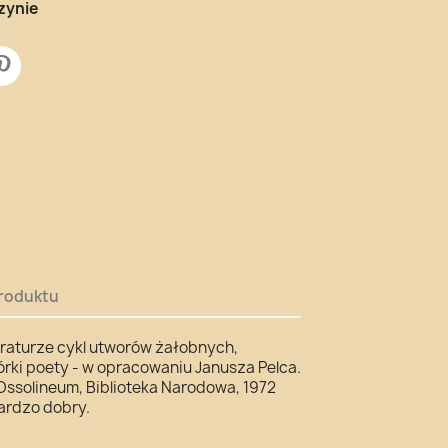
zynie
roduktu
eraturze cykl utworów żałobnych,
órki poety - w opracowaniu Janusza Pelca.
 Ossolineum, Biblioteka Narodowa, 1972
ardzo dobry.