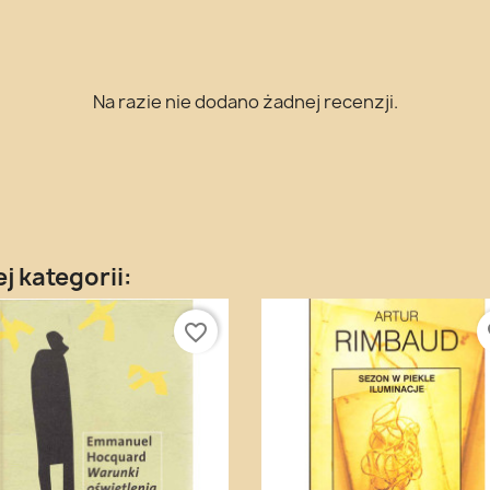
Na razie nie dodano żadnej recenzji.
j kategorii:
favorite_border
fa