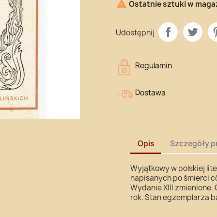

Ostatnie sztuki w maga
Udostępnij
Regulamin
Dostawa
Opis
Szczegóły p
Wyjątkowy w polskiej lit
napisanych po śmierci c
Wydanie XIII zmienione.
rok. Stan egzemplarza b