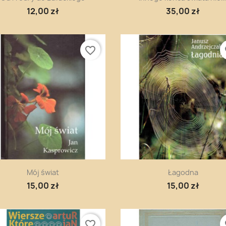
12,00 zł
35,00 zł
favorite_border
fa
Szybki podgląd
Szybki podgląd


Mój świat
Łagodna
15,00 zł
15,00 zł
favorite_border
fa