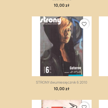
10,00 zł
favorite_border
Szybki podgląd

STRONY dwumiesięcznik 6 2010
10,00 zł
favorite_border