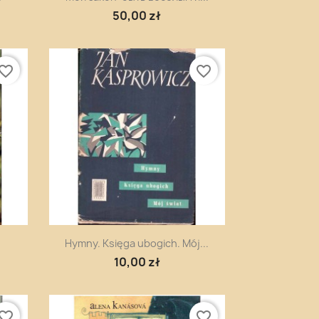
50,00 zł
vorite_border
favorite_border
Szybki podgląd

Hymny. Księga ubogich. Mój...
10,00 zł
vorite_border
favorite_border