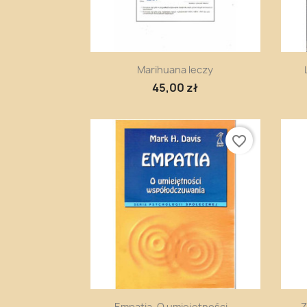
Szybki podgląd

Marihuana leczy
45,00 zł
favorite_border
Szybki podgląd

Empatia. O umiejętności...
Z