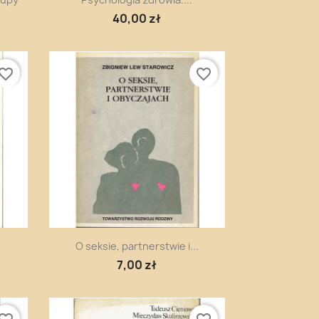
40,00 zł
vorite_border
favorite_border
Szybki podgląd

O seksie, partnerstwie i...
7,00 zł