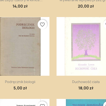
14,00 zł
20,00 zł
favorite_border
fa
Szybki podgląd
Szybki podgląd


Podręcznik biologii
Duchowość ciała
5,00 zł
18,00 zł