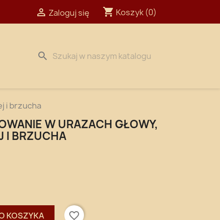
shopping_cart

Koszyk
(0)
Zaloguj się
search
j i brzucha
OWANIE W URAZACH GŁOWY,
J I BRZUCHA
favorite_border
O KOSZYKA