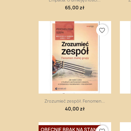
65,00 zł
favorite_border
Szybki podgląd

Zrozumieć zespół. Fenomen...
40,00 zł
OBECNIE BRAK NA STANIE