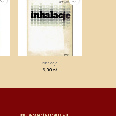
vorite_border
favorite_border
Szybki podgląd

Inhalacje
6,00 zł
INFORMACJA O SKLEPIE