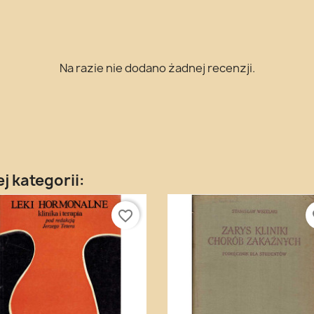
Na razie nie dodano żadnej recenzji.
j kategorii:
favorite_border
fa