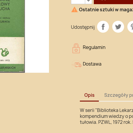

Ostatnie sztuki w maga
Udostępnij
Regulamin
Dostawa
Opis
Szczegóły p
W serii "Biblioteka Lekar
kompendium wiedzy o po
tułowia. PZWL, 1972 rok