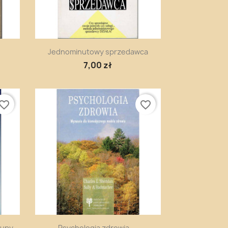
Szybki podgląd

Jednominutowy sprzedawca
7,00 zł
vorite_border
favorite_border
Szybki podgląd

rupy
Psychologia zdrowia....