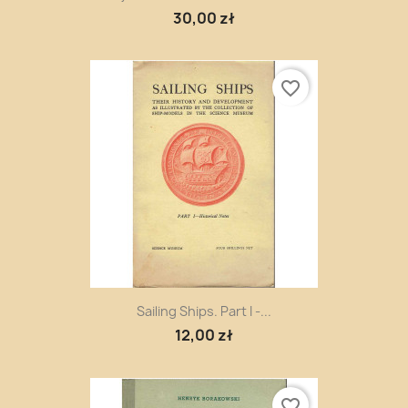
30,00 zł
favorite_border
Sailing Ships. Part I -...
12,00 zł
favorite_border