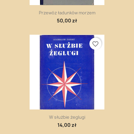
Przewóz ładunków morzem
50,00 zł
favorite_border
W służbie żeglugi
14,00 zł