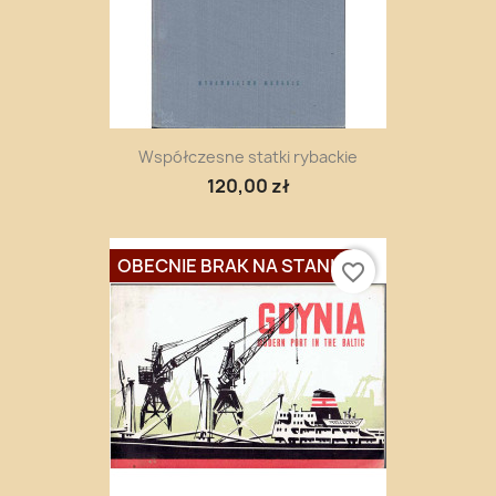
Współczesne statki rybackie
120,00 zł
OBECNIE BRAK NA STANIE
favorite_border