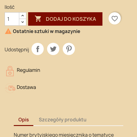
Ilość

favorite_border
DODAJ DO KOSZYKA

Ostatnie sztuki w magazynie
Udostępnij
Regulamin
Dostawa
Opis
Szczegóły produktu
Numer brytyjskiego miesięcznika o tematyce