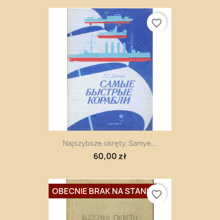
favorite_border
Najszybsze okręty. Samye...
60,00 zł
OBECNIE BRAK NA STANIE
favorite_border