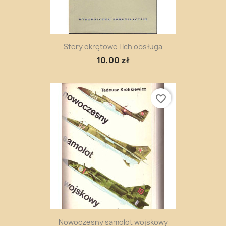
Stery okrętowe i ich obsługa
10,00 zł
favorite_border
Nowoczesny samolot wojskowy