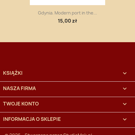
Gdynia. Modern port in the...
15,00 zł
KSIĄŻKI

NASZA FIRMA

TWOJE KONTO

INFORMACJA O SKLEPIE
keyboard_arrow_down