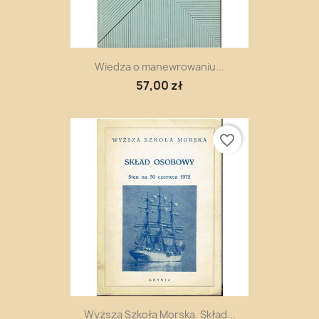
Wiedza o manewrowaniu...
57,00 zł
favorite_border
Wyższa Szkoła Morska. Skład...