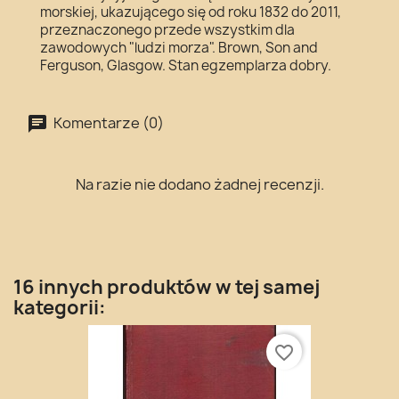
morskiej, ukazującego się od roku 1832 do 2011,
przeznaczonego przede wszystkim dla
zawodowych "ludzi morza". Brown, Son and
Ferguson, Glasgow. Stan egzemplarza dobry.
Komentarze (0)
Na razie nie dodano żadnej recenzji.
16 innych produktów w tej samej
kategorii:
favorite_border