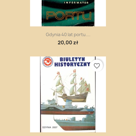
Gdynia 40 lat portu....
20,00 zł
favorite_border