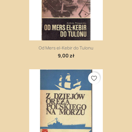
Od Mers el-Kebir do Tulonu
9,00 zł
favorite_border