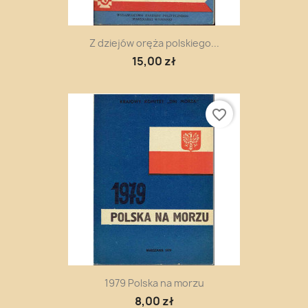
Z dziejów oręża polskiego...
15,00 zł
favorite_border
1979 Polska na morzu
8,00 zł