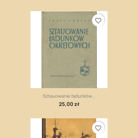
favorite_border
Sztauowanie ładunków...
25,00 zł
favorite_border