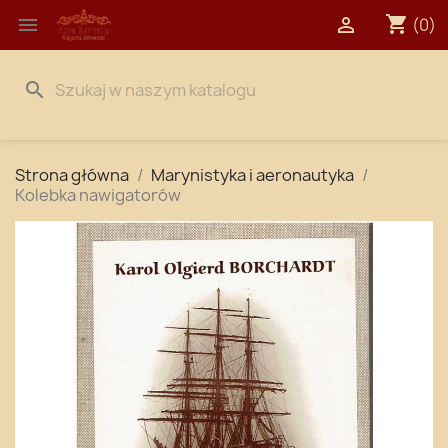
shopping_cart


(0)
search
Strona główna
Marynistyka i aeronautyka
Kolebka nawigatorów