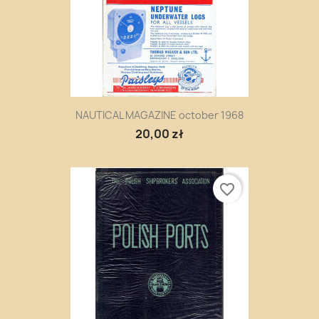
NAUTICAL MAGAZINE october 1968
20,00 zł
favorite_border