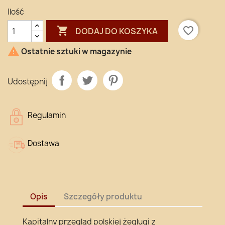
Ilość

favorite_border
DODAJ DO KOSZYKA

Ostatnie sztuki w magazynie
Udostępnij
Regulamin
Dostawa
Opis
Szczegóły produktu
Kapitalny przegląd polskiej żeglugi z