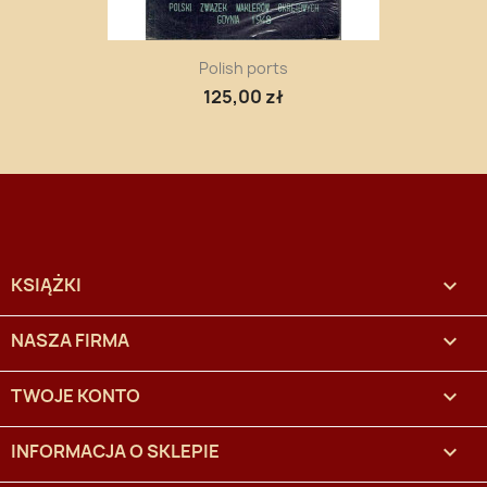
Polish ports
125,00 zł
KSIĄŻKI

NASZA FIRMA

TWOJE KONTO

INFORMACJA O SKLEPIE
keyboard_arrow_down