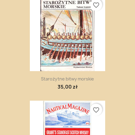
favorite_border
Starożytne bitwy morskie
35,00 zł
favorite_border