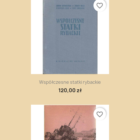
favorite_border
Współczesne statki rybackie
120,00 zł
favorite_border