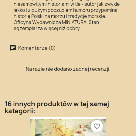
niesamowitymi historiami w tle - autor jak zwykle
lekko i z dużym poczuciem humoru przypomina
historię Polski na morzu i tradycje morskie.
Oficyna Wydawnicza MINIATURA. Stan
egzemplarza więcej niż dobry.
Komentarze (0)
Na razie nie dodano żadnej recenzji.
16 innych produktów w tej samej
kategorii:
favorite_border