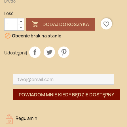
Brutto
Ilość

favorite_border
DODAJ DO KOSZYKA

Obecnie brak na stanie
Udostępnij
POWIADOM MNIE KIEDY BĘDZIE DOSTĘPNY
Regulamin