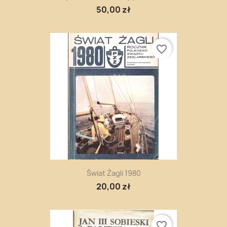
50,00 zł
favorite_border
Świat Żagli 1980
20,00 zł
favorite_border