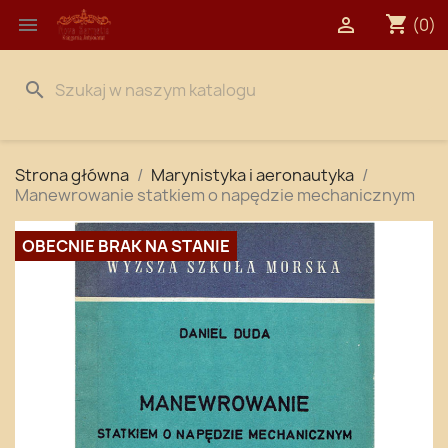
shopping_cart


(0)
search
Strona główna
Marynistyka i aeronautyka
Manewrowanie statkiem o napędzie mechanicznym
OBECNIE BRAK NA STANIE