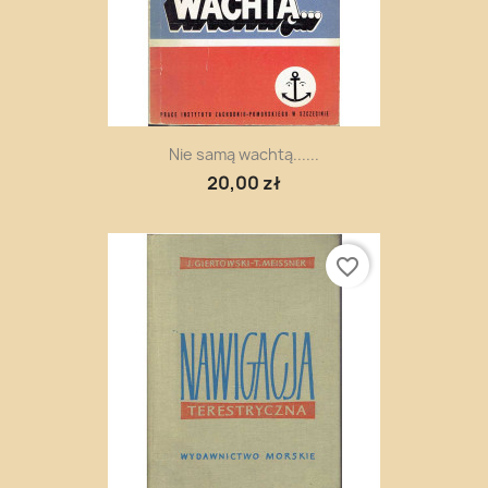
Nie samą wachtą......
20,00 zł
favorite_border