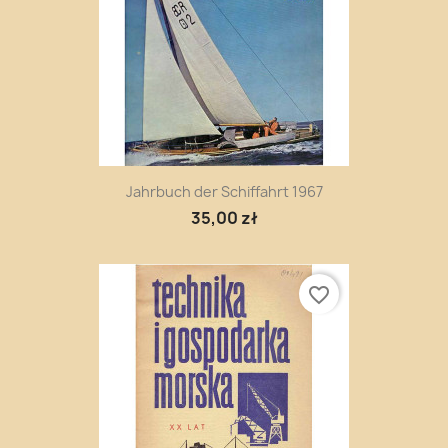
Jahrbuch der Schiffahrt 1967
35,00 zł
favorite_border