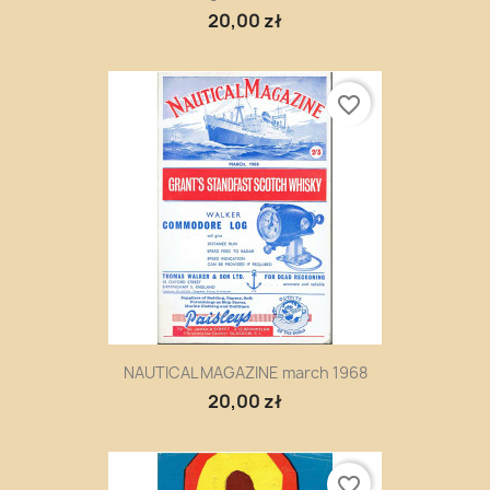
20,00 zł
favorite_border
NAUTICAL MAGAZINE march 1968
20,00 zł
favorite_border