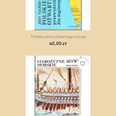
Polskie porty otwartego morza
40,00 zł
favorite_border