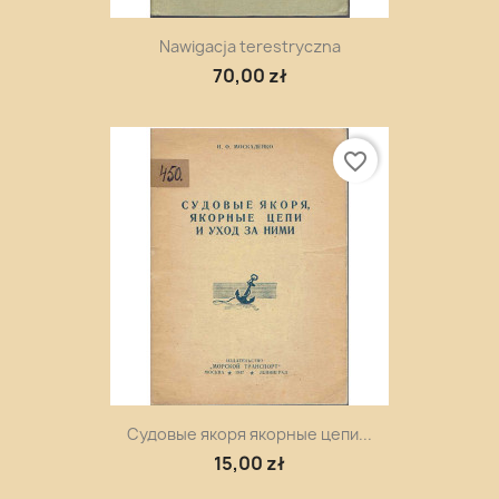
Nawigacja terestryczna
70,00 zł
favorite_border
Судовые якоря якорные цепи...
15,00 zł