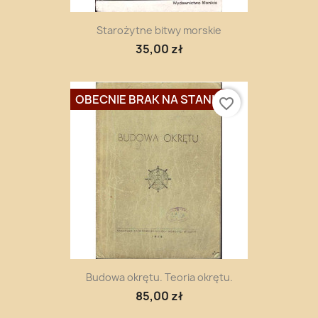
Starożytne bitwy morskie
35,00 zł
OBECNIE BRAK NA STANIE
favorite_border
Budowa okrętu. Teoria okrętu.
85,00 zł