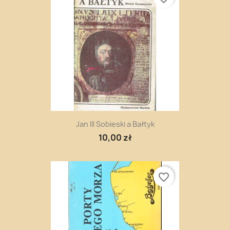
Jan III Sobieski a Bałtyk
10,00 zł
favorite_border