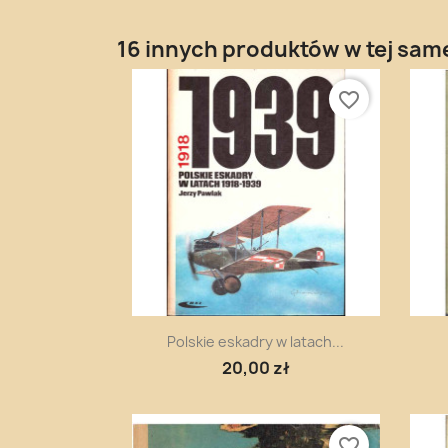
16 innych produktów w tej same
favorite_border
Szybki podgląd

Polskie eskadry w latach...
20,00 zł
favorite_border