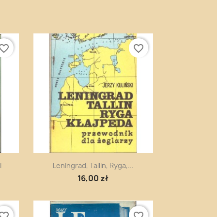
vorite_border
favorite_border
Szybki podgląd

i
Leningrad, Tallin, Ryga,...
16,00 zł
vorite_border
favorite_border