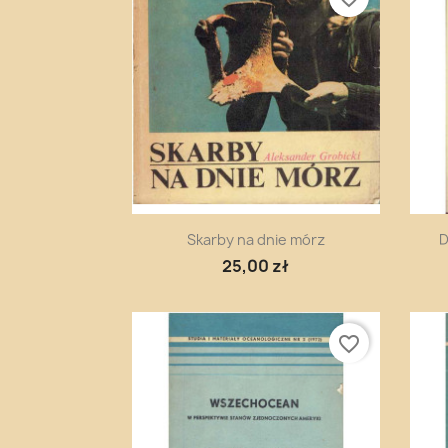
Szybki podgląd

Skarby na dnie mórz
D
25,00 zł
favorite_border