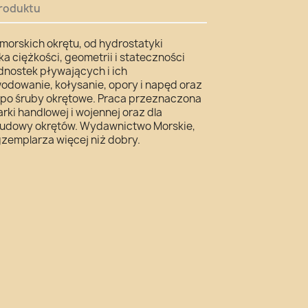
roduktu
morskich okrętu, od hydrostatyki
ka ciężkości, geometrii i stateczności
nostek pływających i ich
wodowanie, kołysanie, opory i napęd oraz
 po śruby okrętowe. Praca przeznaczona
rki handlowej i wojennej oraz dla
 budowy okrętów. Wydawnictwo Morskie,
gzemplarza więcej niż dobry.