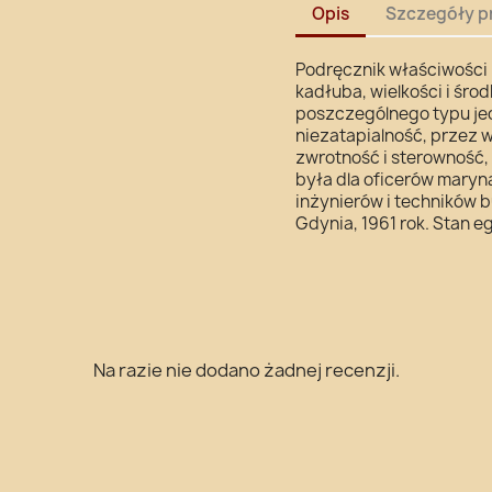
Opis
Szczegóły p
Podręcznik właściwości 
kadłuba, wielkości i środ
poszczególnego typu jed
niezatapialność, przez 
zwrotność i sterowność,
była dla oficerów maryna
inżynierów i techników
Gdynia, 1961 rok. Stan e
Na razie nie dodano żadnej recenzji.