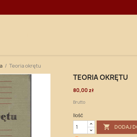
WNA
DOSTAWA
a
Teoria okrętu
TEORIA OKRĘTU
80,00 zł
Brutto
Ilość

DODAJ D