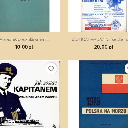
Szybki podgląd
Szybki podgląd


Poradnik poszukiwania i...
NAUTICAL MAGAZINE septemb
10,00 zł
20,00 zł
favorite_border
fa