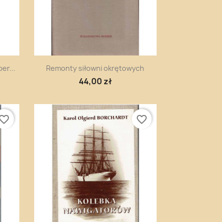
Szybki podgląd

er...
Remonty siłowni okrętowych
44,00 zł
vorite_border
favorite_border