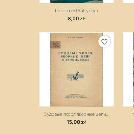
Szybki podgląd

Polska nad Bałtykiem
8,00 zł
favorite_border
Szybki podgląd

Судовые якоря якорные цепи...
15,00 zł