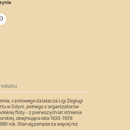
zynie
roduktu
mla, czołowego działacza Ligi Żeglugi
ortu w Gdyni, jednego z organizatorów
skiej floty - z pierwszych lat istnienia
rskiej, obejmujące lata 1920-1939.
80 rok. Stan egzemplarza więcej niż