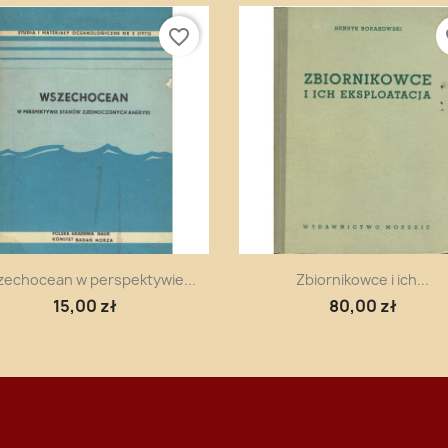
favorite_border
fa
Szybki podgląd
Szybki podgląd


echocean w perspektywie...
Zbiornikowce i ich...
15,00 zł
80,00 zł