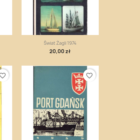
Szybki podgląd

Świat Żagli 1974
20,00 zł
vorite_border
favorite_border