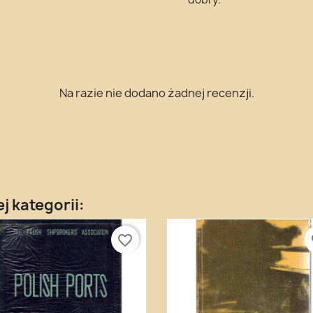
Na razie nie dodano żadnej recenzji.
j kategorii:
favorite_border
fa