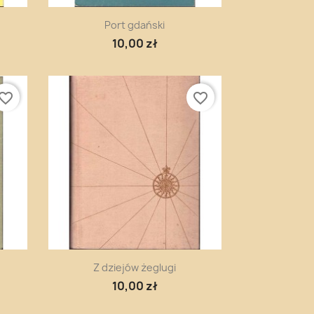
Szybki podgląd

Port gdański
10,00 zł
vorite_border
favorite_border
Szybki podgląd

Z dziejów żeglugi
10,00 zł