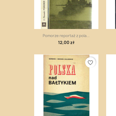
Szybki podgląd

Pomorze reportaż z pola...
12,00 zł
favorite_border