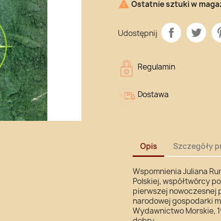

Ostatnie sztuki w maga
Udostępnij
Regulamin
Dostawa
Opis
Szczegóły p
Wspomnienia Juliana Rum
Polskiej, współtwórcy p
pierwszej nowoczesnej pol
narodowej gospodarki mo
Wydawnictwo Morskie, 19
dobry.