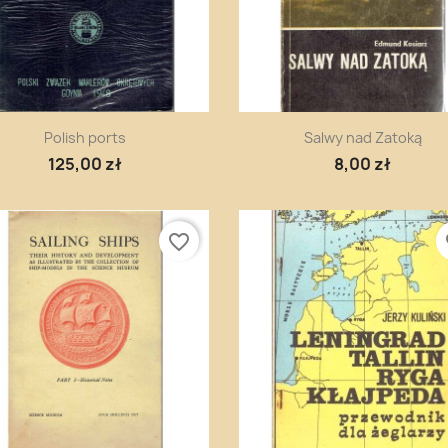
Szybki podgląd
Szybki podgląd


Polish ports
Salwy nad Zatoką
125,00 zł
8,00 zł
favorite_border
fa