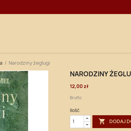
WNA
DOSTAWA
a
Narodziny żeglugi
NARODZINY ŻEGLU
12,00 zł
Brutto
Ilość

DODAJ D