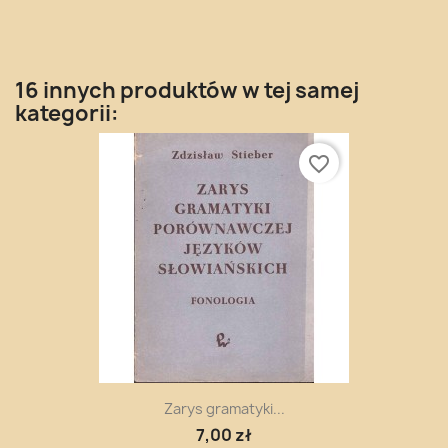
16 innych produktów w tej samej
kategorii:
favorite_border
Zarys gramatyki...
7,00 zł