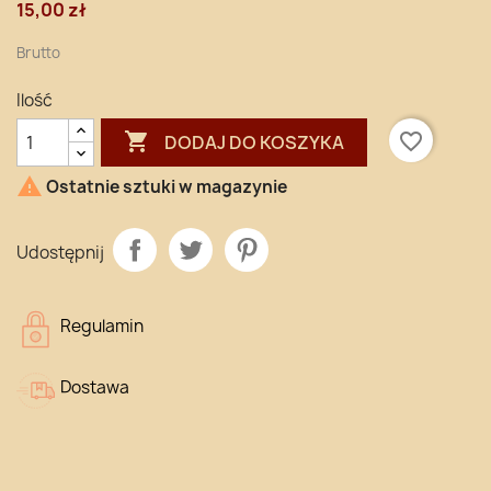
15,00 zł
Brutto
Ilość

favorite_border
DODAJ DO KOSZYKA

Ostatnie sztuki w magazynie
Udostępnij
Regulamin
Dostawa