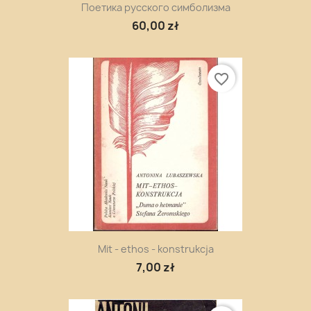
Поетика русского симболизма
60,00 zł
favorite_border
Mit - ethos - konstrukcja
7,00 zł