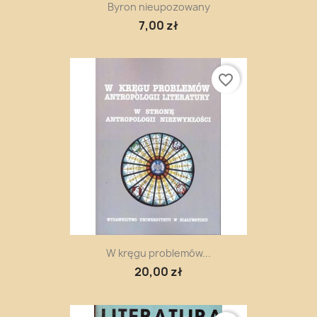
Byron nieupozowany
7,00 zł
favorite_border
W kręgu problemów...
20,00 zł