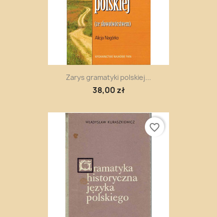
Zarys gramatyki polskiej...
38,00 zł
favorite_border