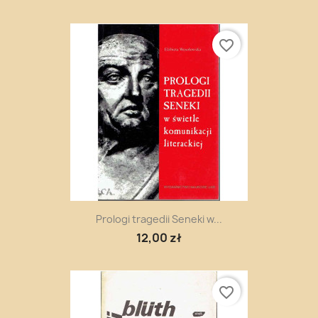
favorite_border
Prologi tragedii Seneki w...
12,00 zł
favorite_border