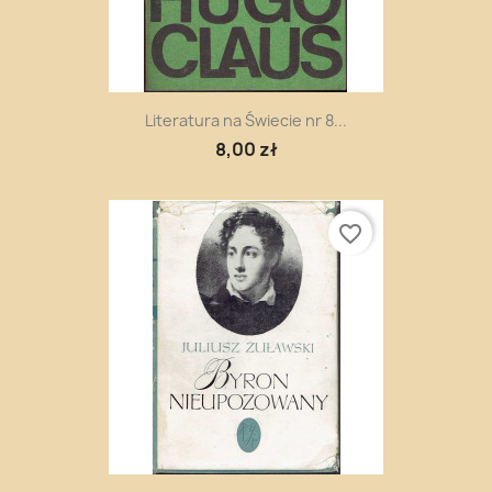
Literatura na Świecie nr 8...
8,00 zł
favorite_border