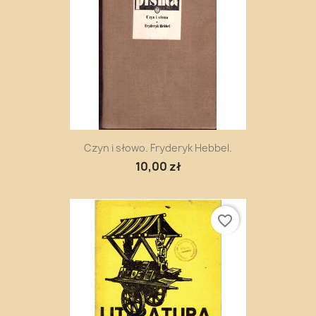
Czyn i słowo. Fryderyk Hebbel.
10,00 zł
favorite_border