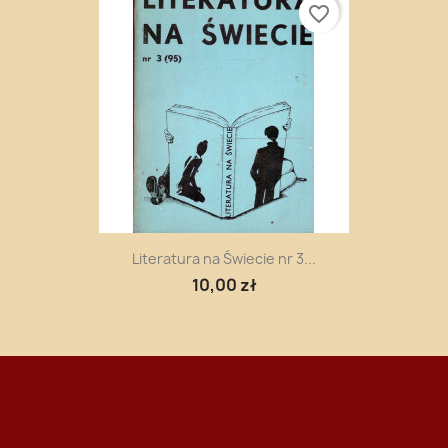
favorite_border
Literatura na Świecie nr 3...
10,00 zł