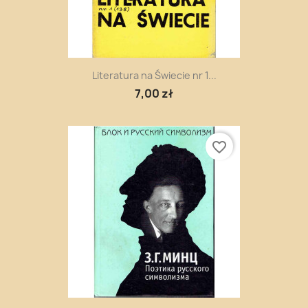
Literatura na Świecie nr 1...
7,00 zł
favorite_border