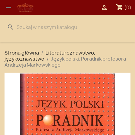
shopping_cart


(0)
search
Strona główna
Literaturoznawstwo,
językoznawstwo
Język polski. Poradnik profesora
Andrzeja Markowskiego