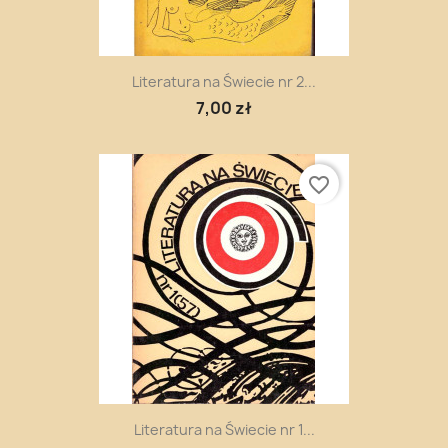
Literatura na Świecie nr 2...
7,00 zł
favorite_border
Literatura na Świecie nr 1...