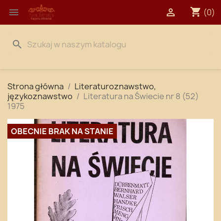
shopping_cart


(0)
search
Strona główna
Literaturoznawstwo,
językoznawstwo
Literatura na Świecie nr 8 (52)
1975
OBECNIE BRAK NA STANIE