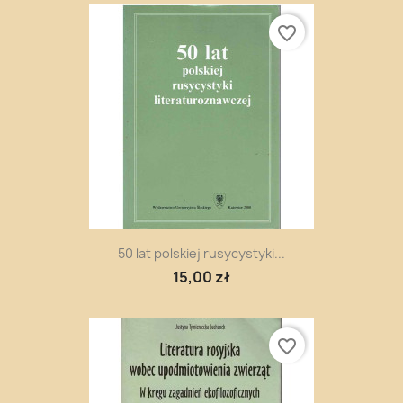
favorite_border
50 lat polskiej rusycystyki...
15,00 zł
favorite_border