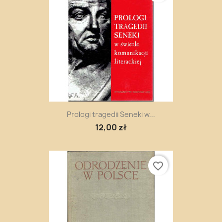
Prologi tragedii Seneki w...
12,00 zł
favorite_border