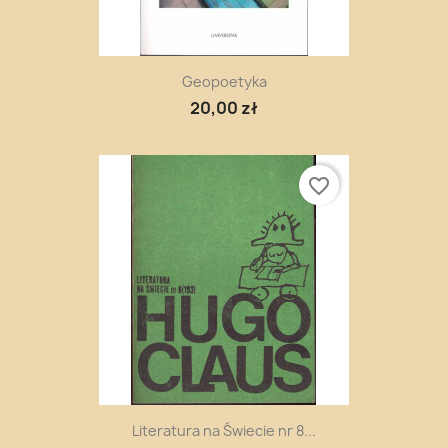
Geopoetyka
20,00 zł
favorite_border
Literatura na Świecie nr 8...