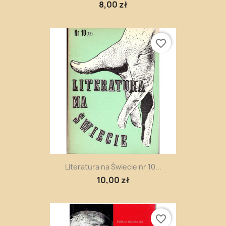
8,00 zł
favorite_border
Literatura na Świecie nr 10...
10,00 zł
favorite_border