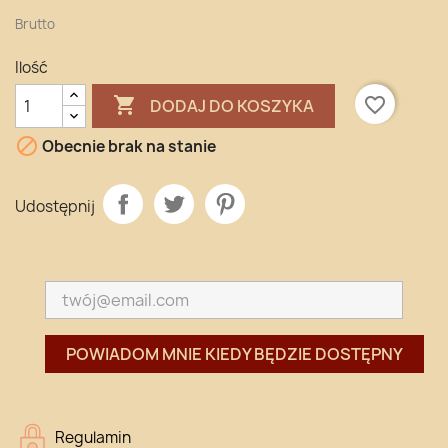
Brutto
Ilość

favorite_border
DODAJ DO KOSZYKA

Obecnie brak na stanie
Udostępnij
POWIADOM MNIE KIEDY BĘDZIE DOSTĘPNY
Regulamin