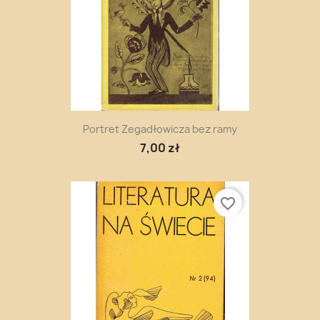
Portret Zegadłowicza bez ramy
7,00 zł
favorite_border