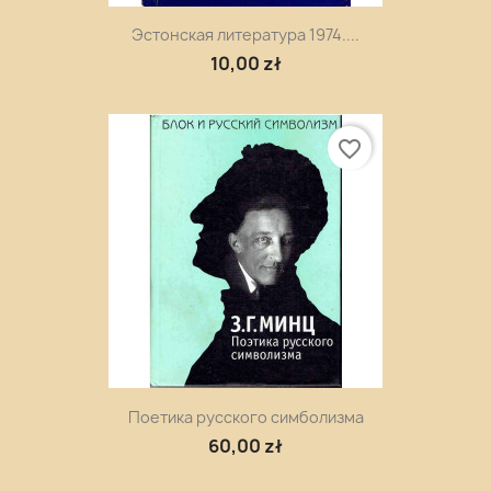
Эстонская литература 1974....
10,00 zł
favorite_border
Поетика русского симболизма
60,00 zł