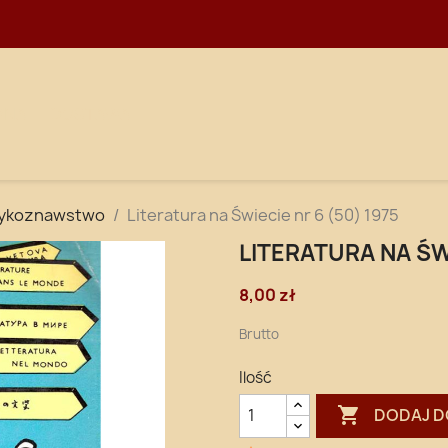
WNA
DOSTAWA
zykoznawstwo
Literatura na Świecie nr 6 (50) 1975
LITERATURA NA ŚWI
8,00 zł
Brutto
Ilość

DODAJ D