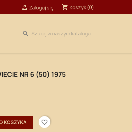
shopping_cart

Koszyk
(0)
Zaloguj się
search
ECIE NR 6 (50) 1975
favorite_border
O KOSZYKA