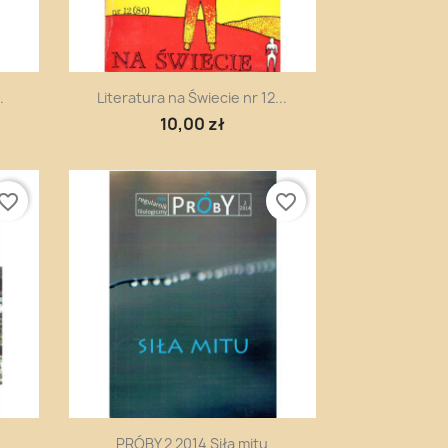
Szybki podgląd

.
Literatura na Świecie nr 12...
10,00 zł
vorite_border
favorite_border
Szybki podgląd

PRÓBY 2 2014 Siła mitu