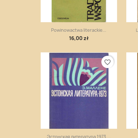
Szybki podgląd

Powinowactwa literackie...
L
16,00 zł
favorite_border
Szybki podgląd

Эстонская литература 1973....