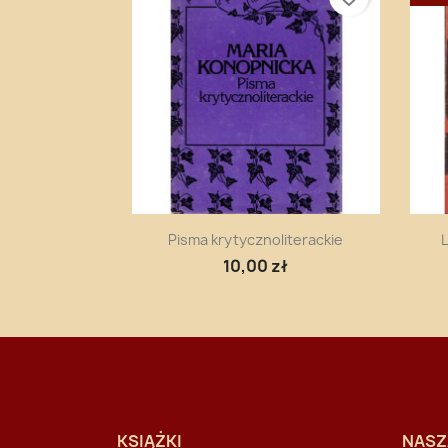
Szybki podgląd

Pisma krytycznoliterackie
L
10,00 zł
KSIĄŻKI
NASZ