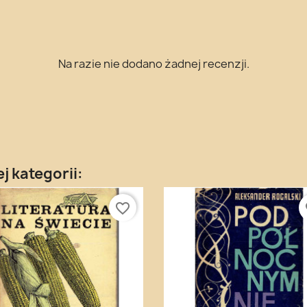
Na razie nie dodano żadnej recenzji.
j kategorii:
favorite_border
fa