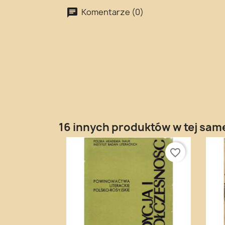
Komentarze (0)
16 innych produktów w tej same
favorite_border