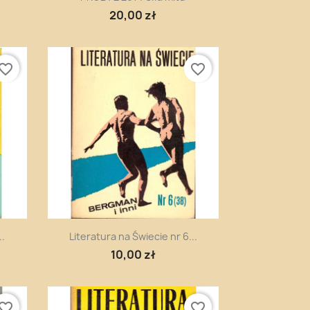
20,00 zł
vorite_border
favorite_border
Szybki podgląd

..
Literatura na Świecie nr 6...
10,00 zł
vorite_border
favorite_border