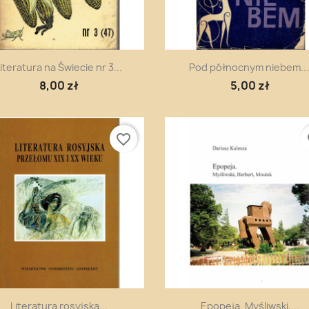
Szybki podgląd
Szybki podgląd


iteratura na Świecie nr 3...
Pod północnym niebem...
8,00 zł
5,00 zł
favorite_border
fa
Szybki podgląd
Szybki podgląd


Literatura rosyjska...
Epopeja. Myśliwski,...