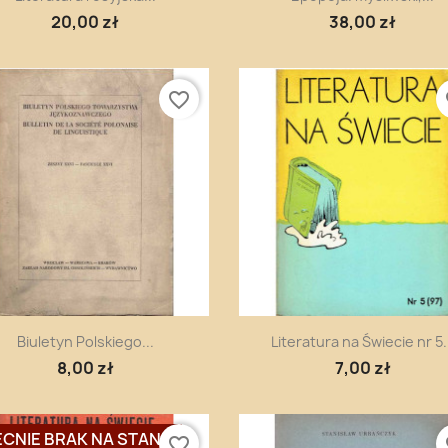
20,00 zł
38,00 zł
favorite_border
fa
Szybki podgląd
Szybki podgląd


Biuletyn Polskiego...
Literatura na Świecie nr 5.
8,00 zł
7,00 zł
CNIE BRAK NA STANIE
favorite_border
fa