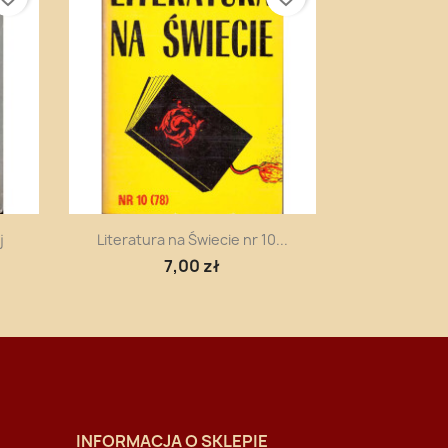
Szybki podgląd

j
Literatura na Świecie nr 10...
7,00 zł
INFORMACJA O SKLEPIE