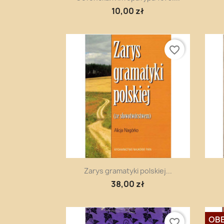
10,00 zł
favorite_border
Szybki podgląd

Zarys gramatyki polskiej...
38,00 zł
OBE
favorite_border