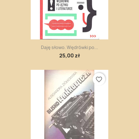
Daję słowo. Wędrówki po...
25,00 zł
favorite_border