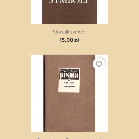
Słownik symboli
15,00 zł
favorite_border