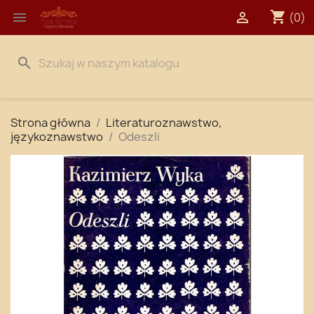
shopping_cart


(0)
search
Strona główna
Literaturoznawstwo,
językoznawstwo
Odeszli