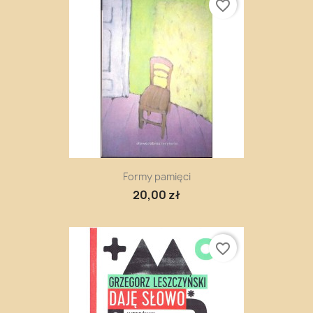
favorite_border
Formy pamięci
20,00 zł
favorite_border