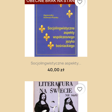
OBECNIE BRAK NA STANIE
favorite_border
Socjolingwistyczne aspekty...
40,00 zł
favorite_border