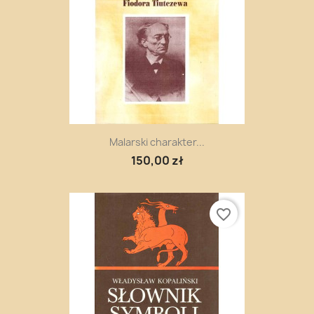
Malarski charakter...
150,00 zł
favorite_border