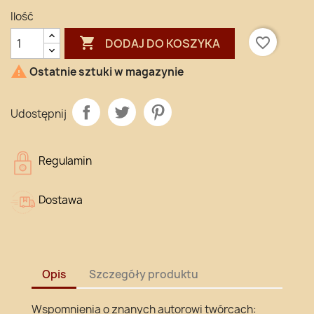
Ilość

favorite_border
DODAJ DO KOSZYKA

Ostatnie sztuki w magazynie
Udostępnij
Regulamin
Dostawa
Opis
Szczegóły produktu
Wspomnienia o znanych autorowi twórcach: