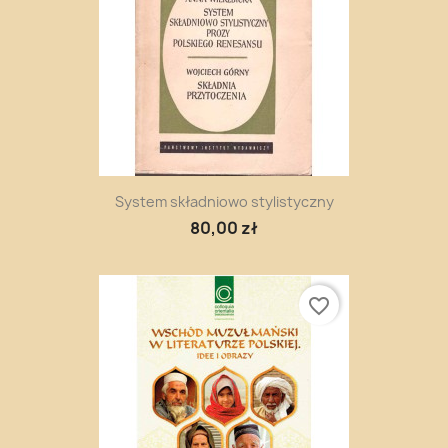
System składniowo stylistyczny
80,00 zł
favorite_border