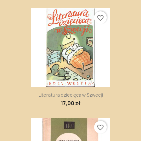
favorite_border
Literatura dziecięca w Szwecji
17,00 zł
favorite_border