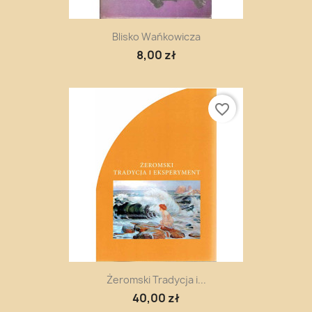
Blisko Wańkowicza
8,00 zł
favorite_border
Żeromski Tradycja i...
40,00 zł