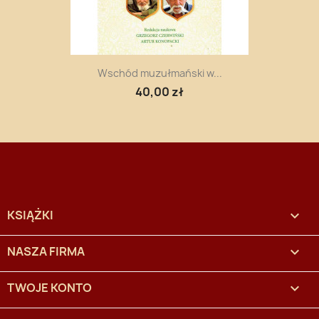
Wschód muzułmański w...
40,00 zł
KSIĄŻKI

NASZA FIRMA

TWOJE KONTO
