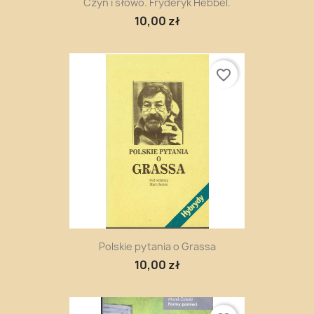
Czyn i słowo. Fryderyk Hebbel.
10,00 zł
favorite_border
Polskie pytania o Grassa
10,00 zł