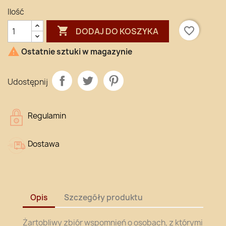
Ilość

favorite_border
DODAJ DO KOSZYKA

Ostatnie sztuki w magazynie
Udostępnij
Regulamin
Dostawa
Opis
Szczegóły produktu
Żartobliwy zbiór wspomnień o osobach, z którymi