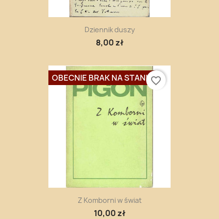
Dziennik duszy
8,00 zł
OBECNIE BRAK NA STANIE
favorite_border
Z Komborni w świat
10,00 zł