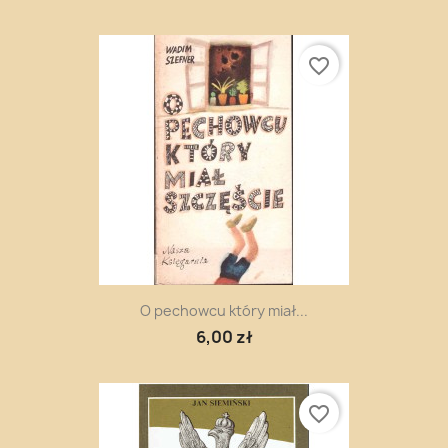
favorite_border
O pechowcu który miał...
6,00 zł
favorite_border