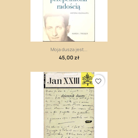
Moja dusza jest...
45,00 zł
favorite_border