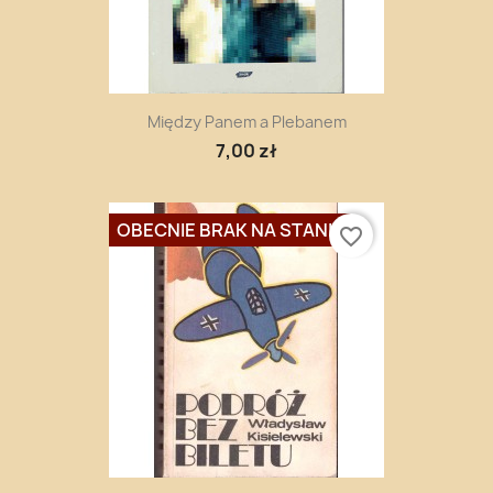
Między Panem a Plebanem
7,00 zł
OBECNIE BRAK NA STANIE
favorite_border