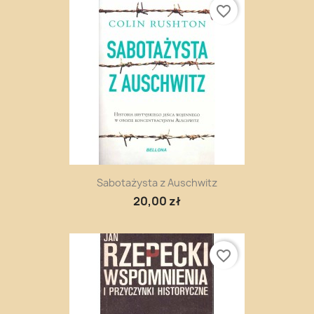
favorite_border
Sabotażysta z Auschwitz
20,00 zł
favorite_border