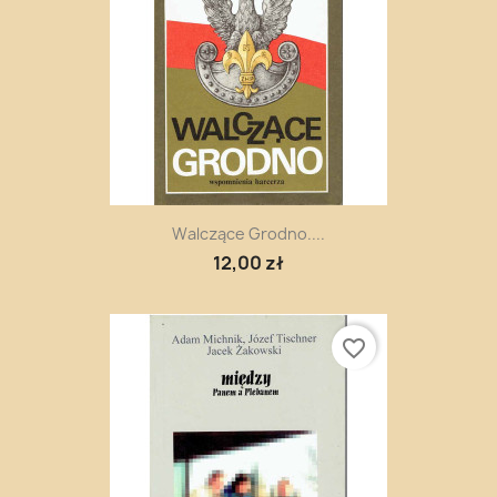
Walczące Grodno....
12,00 zł
favorite_border