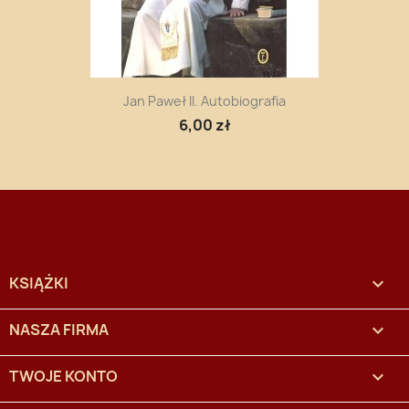
Jan Paweł II. Autobiografia
6,00 zł
KSIĄŻKI

NASZA FIRMA

TWOJE KONTO
