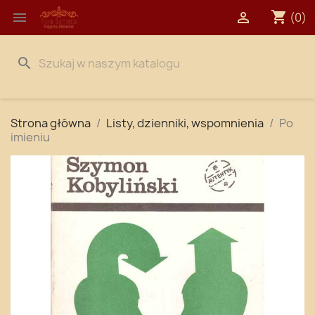
shopping_cart


(0)
search
Strona główna
Listy, dzienniki, wspomnienia
Po
imieniu