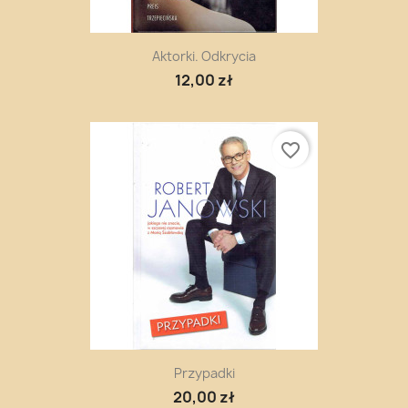
Aktorki. Odkrycia
12,00 zł
favorite_border
Przypadki
20,00 zł