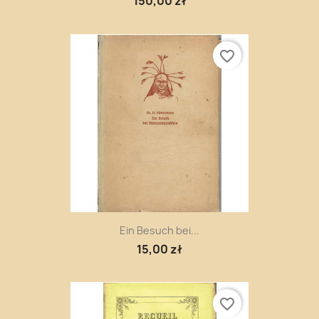
150,00 zł
favorite_border
Ein Besuch bei...
15,00 zł
favorite_border