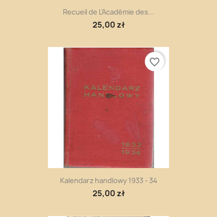
Recueil de L'Académie des...
25,00 zł
favorite_border
Kalendarz handlowy 1933 - 34
25,00 zł