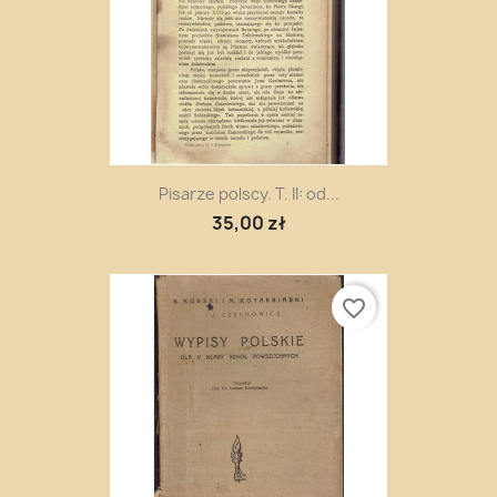
Pisarze polscy. T. II: od...
35,00 zł
favorite_border