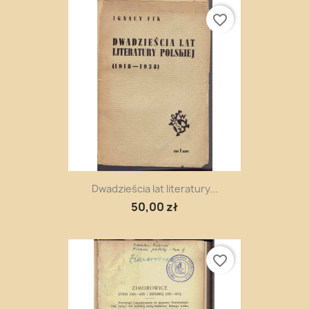
favorite_border
Dwadzieścia lat literatury...
50,00 zł
favorite_border