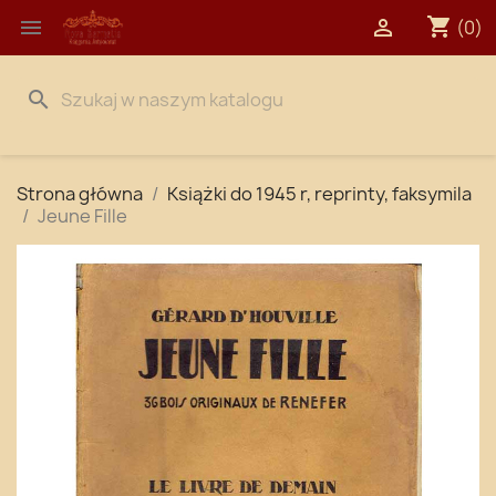
shopping_cart


(0)
search
Strona główna
Książki do 1945 r, reprinty, faksymila
Jeune Fille