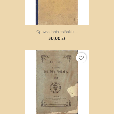
Opowiadania chińskie....
30,00 zł
favorite_border