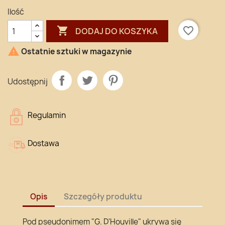
Ilość

favorite_border
DODAJ DO KOSZYKA

Ostatnie sztuki w magazynie
Udostępnij
Regulamin
Dostawa
Opis
Szczegóły produktu
Pod pseudonimem "G. D'Houville" ukrywa się