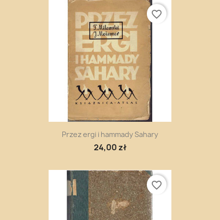
favorite_border
Przez ergi i hammady Sahary
24,00 zł
favorite_border