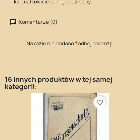
kart całkowicie od niej oddzielony.
Komentarze (0)
Na razie nie dodano żadnej recenzji.
16 innych produktów w tej samej
kategorii:
favorite_border