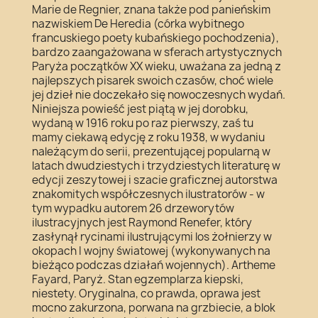
Marie de Regnier, znana także pod panieńskim
nazwiskiem De Heredia (córka wybitnego
francuskiego poety kubańskiego pochodzenia),
bardzo zaangażowana w sferach artystycznych
Paryża początków XX wieku, uważana za jedną z
najlepszych pisarek swoich czasów, choć wiele
jej dzieł nie doczekało się nowoczesnych wydań.
Niniejsza powieść jest piątą w jej dorobku,
wydaną w 1916 roku po raz pierwszy, zaś tu
mamy ciekawą edycję z roku 1938, w wydaniu
należącym do serii, prezentującej popularną w
latach dwudziestych i trzydziestych literaturę w
edycji zeszytowej i szacie graficznej autorstwa
znakomitych współczesnych ilustratorów - w
tym wypadku autorem 26 drzeworytów
ilustracyjnych jest Raymond Renefer, który
zasłynął rycinami ilustrującymi los żołnierzy w
okopach I wojny światowej (wykonywanych na
bieżąco podczas działań wojennych). Artheme
Fayard, Paryż. Stan egzemplarza kiepski,
niestety. Oryginalna, co prawda, oprawa jest
mocno zakurzona, porwana na grzbiecie, a blok