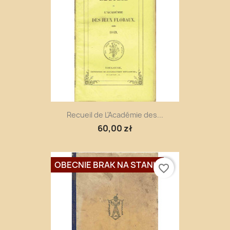
Recueil de L'Académie des...
60,00 zł
OBECNIE BRAK NA STANIE
favorite_border