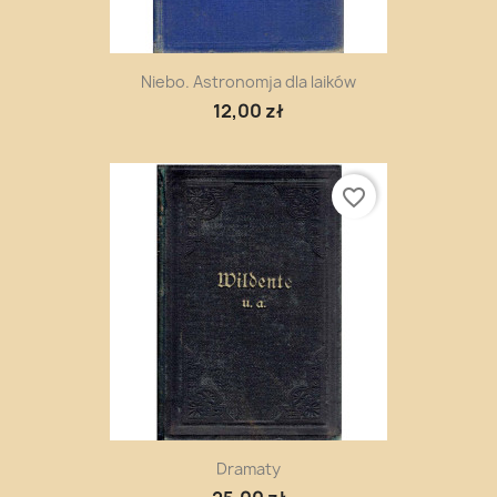
Niebo. Astronomja dla laików
12,00 zł
favorite_border
Dramaty