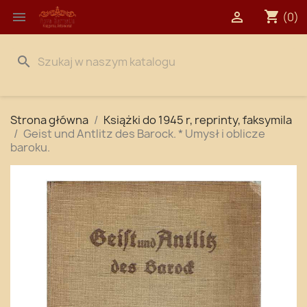
shopping_cart


(0)
search
Strona główna
Książki do 1945 r, reprinty, faksymila
Geist und Antlitz des Barock. * Umysł i oblicze
baroku.