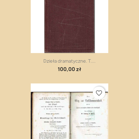
Dzieła dramatyczne. T....
100,00 zł
favorite_border