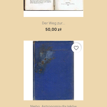
Der Weg zur...
50,00 zł
favorite_border
Niebo. Astronomja dla laików