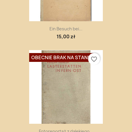
Ein Besuch bei...
15,00 zł
OBECNIE BRAK NA STANIE
favorite_border
Fotoreportaż z dalekiego...