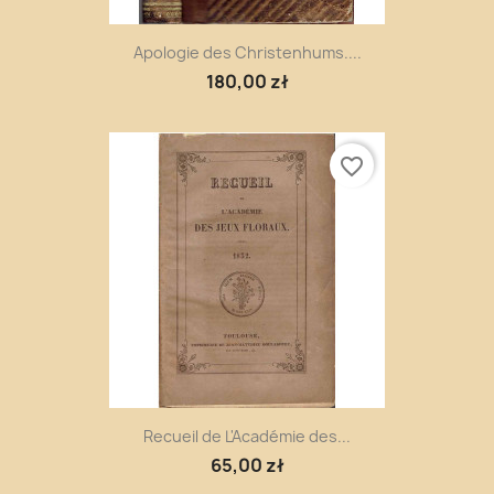
Apologie des Christenhums....
180,00 zł
favorite_border
Recueil de L'Académie des...
65,00 zł