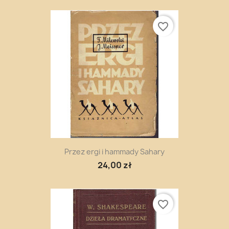
favorite_border
Przez ergi i hammady Sahary
24,00 zł
favorite_border