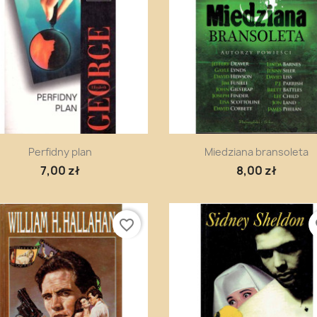
Szybki podgląd
Szybki podgląd


Perfidny plan
Miedziana bransoleta
7,00 zł
8,00 zł
favorite_border
fa