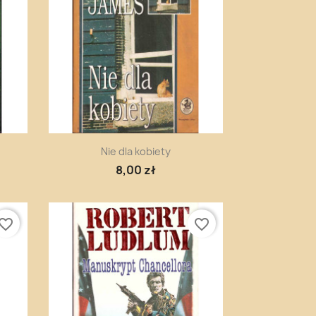
Szybki podgląd

Nie dla kobiety
8,00 zł
vorite_border
favorite_border