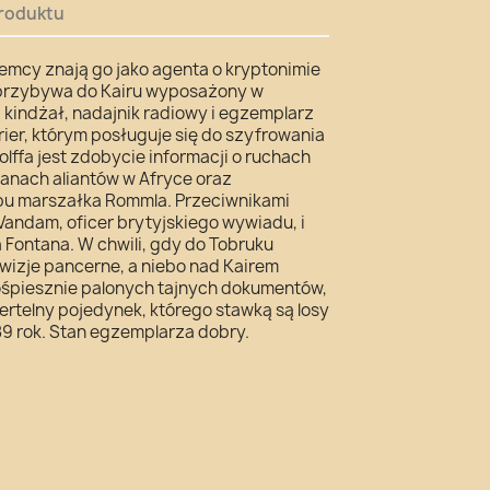
roduktu
iemcy znają go jako agenta o kryptonimie
 przybywa do Kairu wyposażony w
 kindżał, nadajnik radiowy i egzemplarz
ier, którym posługuje się do szyfrowania
ffa jest zdobycie informacji o ruchach
lanach aliantów w Afryce oraz
abu marszałka Rommla. Przeciwnikami
 Vandam, oficer brytyjskiego wywiadu, i
 Fontana. W chwili, gdy do Tobruku
wizje pancerne, a niebo nad Kairem
ośpiesznie palonych tajnych dokumentów,
ertelny pojedynek, którego stawką są losy
89 rok. Stan egzemplarza dobry.