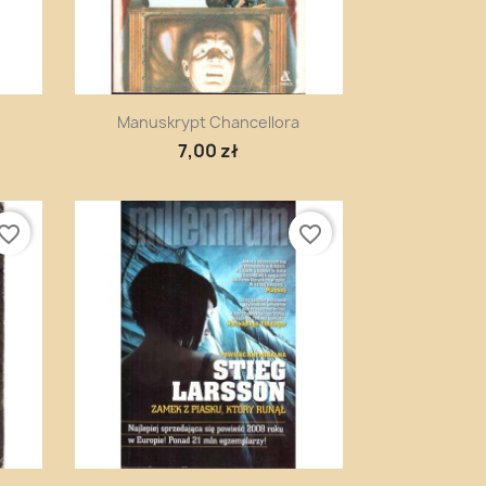
Szybki podgląd

Manuskrypt Chancellora
7,00 zł
vorite_border
favorite_border