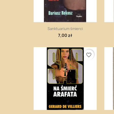
Szybki podgląd

Sanktuarium śmierci
7,00 zł
favorite_border