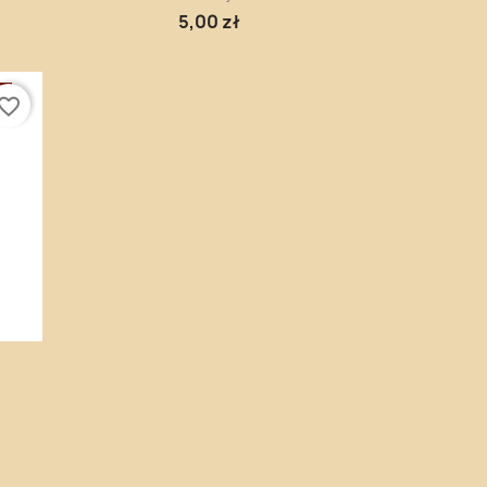
5,00 zł
E
vorite_border