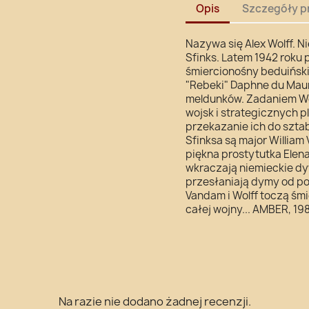
Opis
Szczegóły p
Nazywa się Alex Wolff. N
Sfinks. Latem 1942 roku
śmiercionośny beduiński
"Rebeki" Daphne du Maur
meldunków. Zadaniem Wol
wojsk i strategicznych p
przekazanie ich do szt
Sfinksa są major William
piękna prostytutka Elena
wkraczają niemieckie dy
przesłaniają dymy od p
Vandam i Wolff toczą śmi
całej wojny... AMBER, 19
Na razie nie dodano żadnej recenzji.