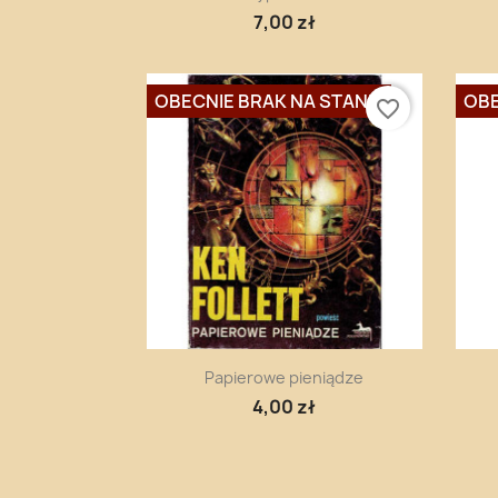
7,00 zł
OBECNIE BRAK NA STANIE
OBE
favorite_border
Szybki podgląd

Papierowe pieniądze
4,00 zł