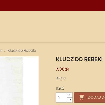
WNA
DOSTAWA
er
Klucz do Rebeki
KLUCZ DO REBEKI
7,00 zł
Brutto
Ilość

DODAJ D