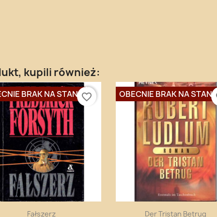
dukt, kupili również:
CNIE BRAK NA STANIE
OBECNIE BRAK NA STANI
favorite_border
fa
Szybki podgląd
Szybki podgląd


Fałszerz
Der Tristan Betrug