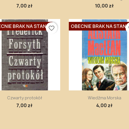
7,00 zł
10,00 zł
CNIE BRAK NA STANIE
OBECNIE BRAK NA STANI
favorite_border
fa
Szybki podgląd
Szybki podgląd


Czwarty protokół
Wiedźma Morska
7,00 zł
4,00 zł