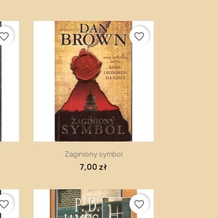
vorite_border
favorite_border
Szybki podgląd

Zaginiony symbol
7,00 zł
vorite_border
favorite_border