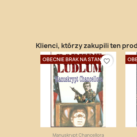
Klienci, którzy zakupili ten pro
OBECNIE BRAK NA STANIE
OBE
favorite_border
Szybki podgląd

Manuskrypt Chancellora