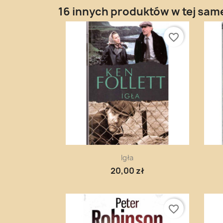
16 innych produktów w tej same
favorite_border
Szybki podgląd

Igła
20,00 zł
favorite_border