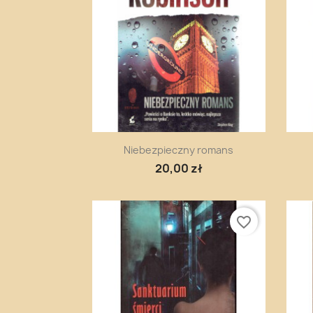
Szybki podgląd

Niebezpieczny romans
20,00 zł
favorite_border