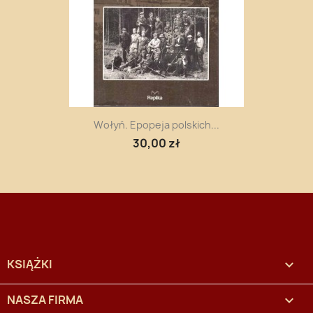
Wołyń. Epopeja polskich...
30,00 zł
KSIĄŻKI

NASZA FIRMA
