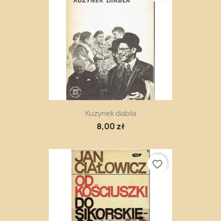
Kuzynek diabła
8,00 zł
favorite_border