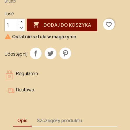
Brutto
Ilość

favorite_border
DODAJ DO KOSZYKA

Ostatnie sztuki w magazynie
Udostępnij
Regulamin
Dostawa
Opis
Szczegóły produktu