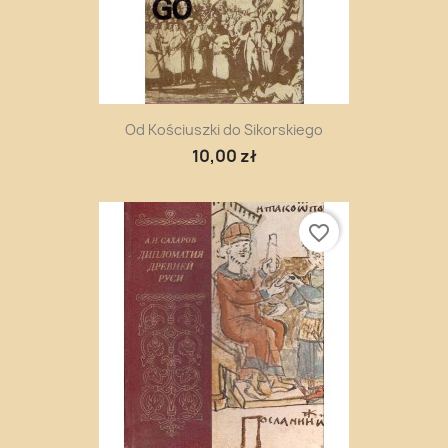
Od Kościuszki do Sikorskiego
10,00 zł
favorite_border