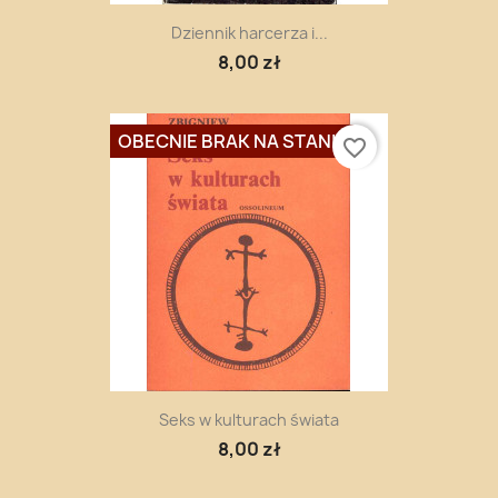
Dziennik harcerza i...
8,00 zł
OBECNIE BRAK NA STANIE
favorite_border
Seks w kulturach świata
8,00 zł