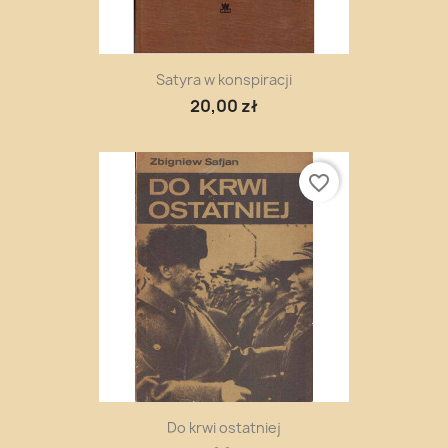
Satyra w konspiracji
20,00 zł
favorite_border
Do krwi ostatniej