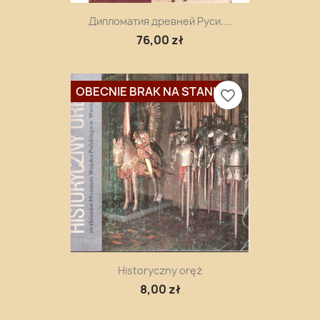
Дипломатия древней Руси....
76,00 zł
OBECNIE BRAK NA STANIE
favorite_border
Historyczny oręż
8,00 zł