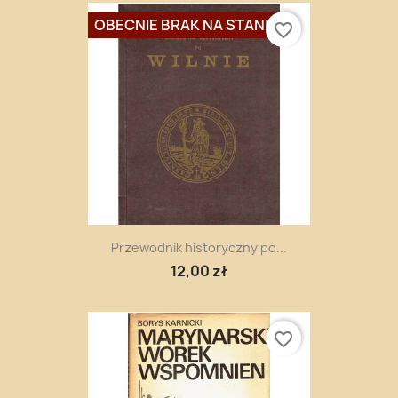
OBECNIE BRAK NA STANIE
favorite_border
Przewodnik historyczny po...
12,00 zł
favorite_border