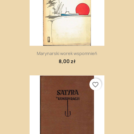
Marynarski worek wspomnień
8,00 zł
favorite_border