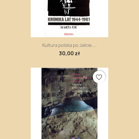
Kultura polska po Jałcie....
30,00 zł
favorite_border