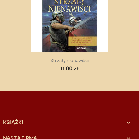
Strzały nienawiści
11,00 zł
KSIĄŻKI

NASZA FIRMA
