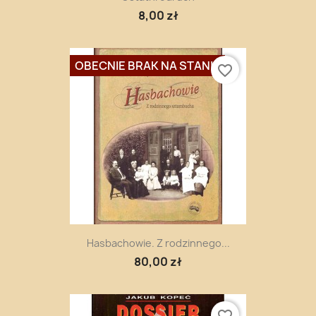
8,00 zł
OBECNIE BRAK NA STANIE
favorite_border
Hasbachowie. Z rodzinnego...
80,00 zł
favorite_border