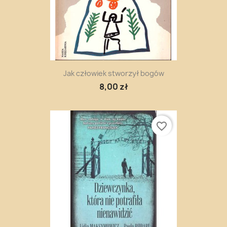
Jak człowiek stworzył bogów
8,00 zł
favorite_border