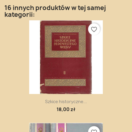
16 innych produktów w tej samej
kategorii:
favorite_border
Szkice historyczne...
18,00 zł