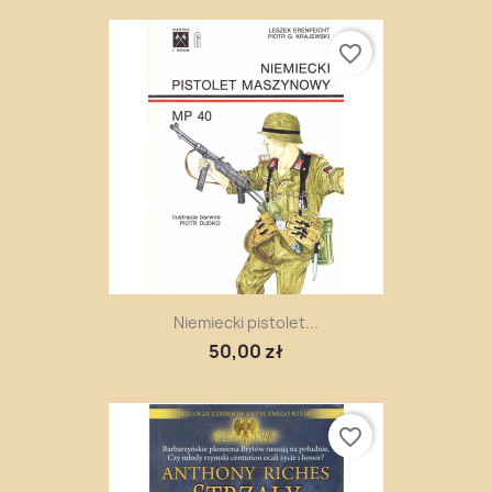
favorite_border
Niemiecki pistolet...
50,00 zł
favorite_border