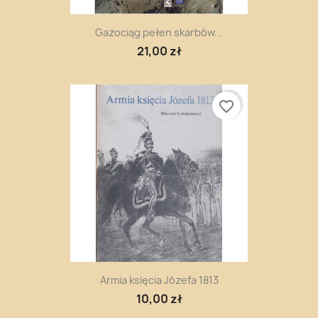
Gazociąg pełen skarbów...
21,00 zł
favorite_border
Armia księcia Józefa 1813
10,00 zł