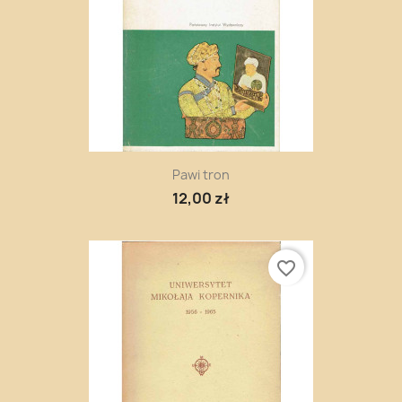
Pawi tron
12,00 zł
favorite_border