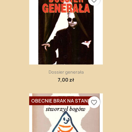
Dossier generała
7,00 zł
OBECNIE BRAK NA STANIE
favorite_border