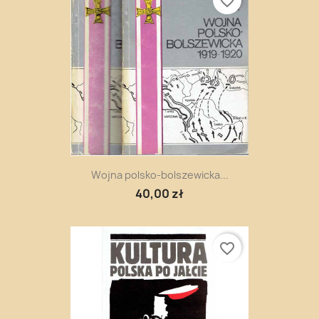
favorite_border
Wojna polsko-bolszewicka...
40,00 zł
favorite_border