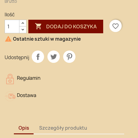
Brutto
Ilość

favorite_border
DODAJ DO KOSZYKA

Ostatnie sztuki w magazynie
Udostępnij
Regulamin
Dostawa
Opis
Szczegóły produktu