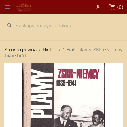
shopping_cart


(0)
search
Strona główna
Historia
Białe plamy. ZSRR-Niemcy
1939-1941