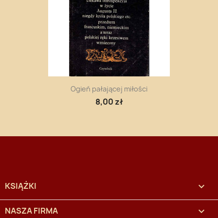
Ogień pałającej miłości
8,00 zł
KSIĄŻKI

NASZA FIRMA
