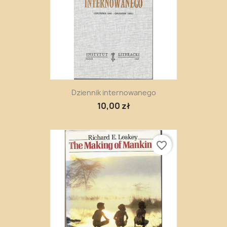
Dziennik internowanego
10,00 zł
favorite_border