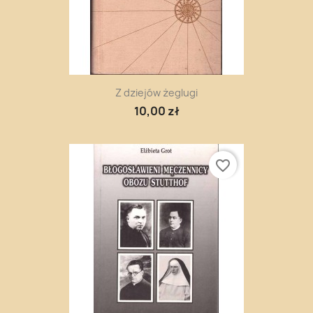
Z dziejów żeglugi
10,00 zł
favorite_border