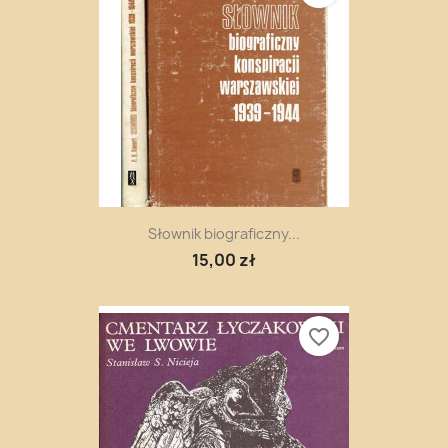
Słownik biograficzny...
15,00 zł
favorite_border