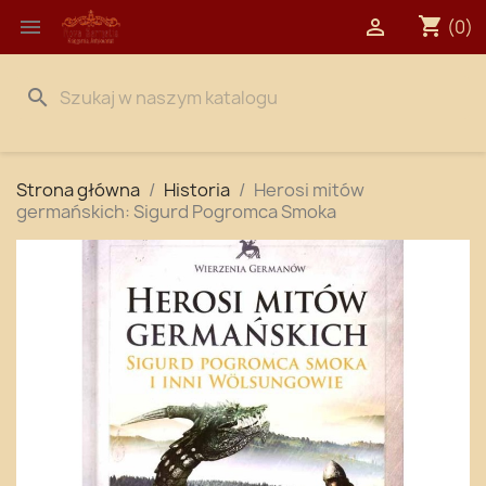
shopping_cart


(0)
search
Strona główna
Historia
Herosi mitów
germańskich: Sigurd Pogromca Smoka