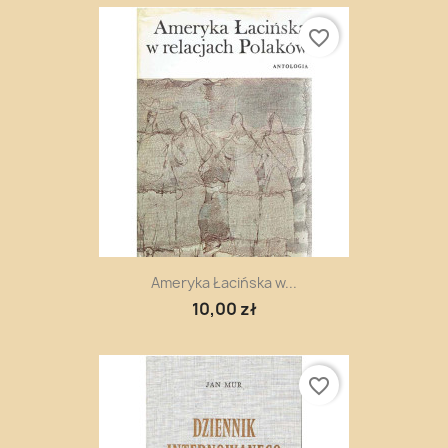
favorite_border
Ameryka Łacińska w...
10,00 zł
favorite_border