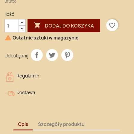
Brutto
Ilość

favorite_border
DODAJ DO KOSZYKA

Ostatnie sztuki w magazynie
Udostępnij
Regulamin
Dostawa
Opis
Szczegóły produktu