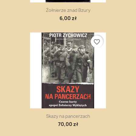
Żołnierze znad Bzury
6,00 zł
favorite_border
Skazy na pancerzach
70,00 zł