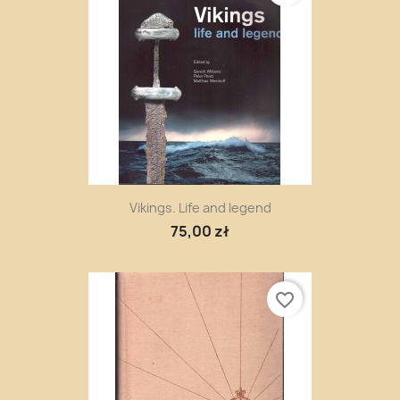
Vikings. Life and legend
75,00 zł
favorite_border