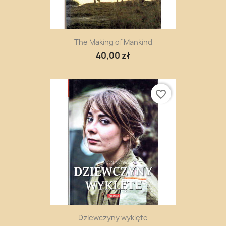
The Making of Mankind
40,00 zł
favorite_border
Dziewczyny wyklęte