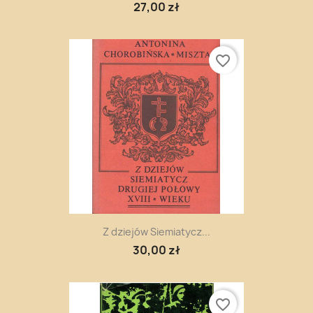
27,00 zł
favorite_border
Z dziejów Siemiatycz...
30,00 zł
favorite_border