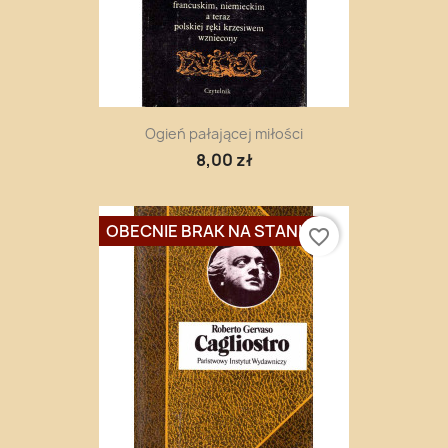
Ogień pałającej miłości
8,00 zł
OBECNIE BRAK NA STANIE
favorite_border