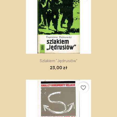
Szlakiem "Jędrusiów"
23,00 zł
favorite_border