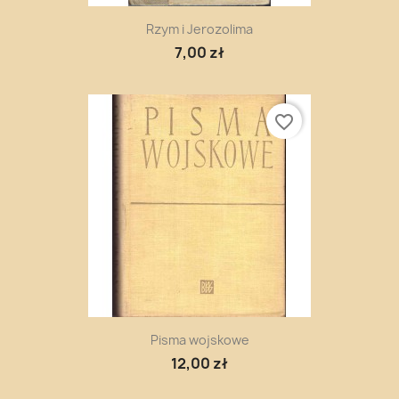
Rzym i Jerozolima
7,00 zł
favorite_border
Pisma wojskowe
12,00 zł