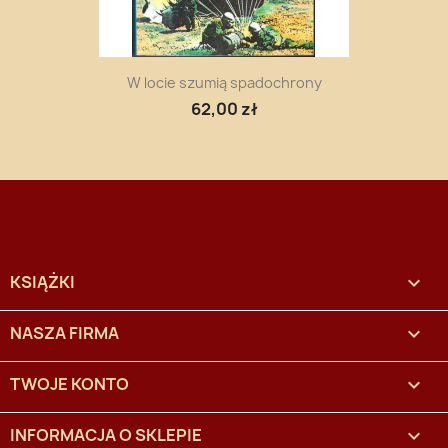
W locie szumią spadochrony
62,00 zł
KSIĄŻKI

NASZA FIRMA

TWOJE KONTO

INFORMACJA O SKLEPIE
keyboard_arrow_down