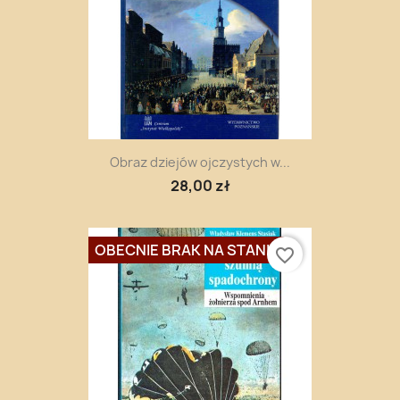
Obraz dziejów ojczystych w...
28,00 zł
OBECNIE BRAK NA STANIE
favorite_border