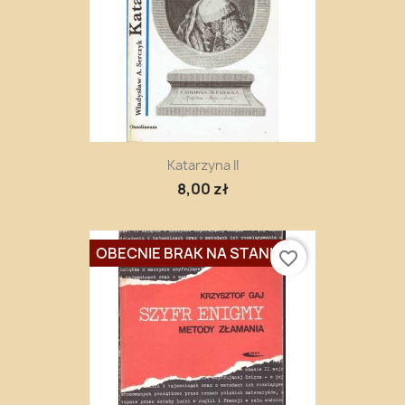
Katarzyna II
8,00 zł
OBECNIE BRAK NA STANIE
favorite_border