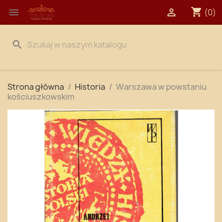
shopping_cart


(0)
search
Strona główna
Historia
Warszawa w powstaniu
kościuszkowskim