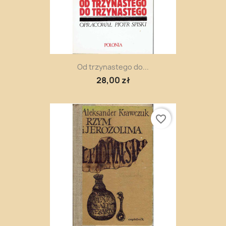
Od trzynastego do...
28,00 zł
favorite_border