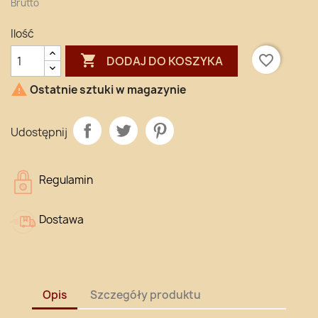
Brutto
Ilość

favorite_border
DODAJ DO KOSZYKA

Ostatnie sztuki w magazynie
Udostępnij
Regulamin
Dostawa
Opis
Szczegóły produktu