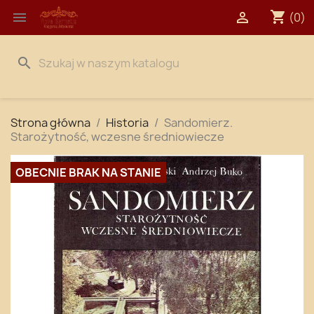
shopping_cart


(0)
search
Strona główna
Historia
Sandomierz.
Starożytność, wczesne średniowiecze
OBECNIE BRAK NA STANIE