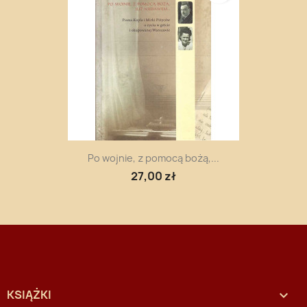
Po wojnie, z pomocą bożą,...
27,00 zł
KSIĄŻKI
