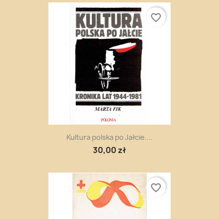
favorite_border
Kultura polska po Jałcie....
30,00 zł
favorite_border