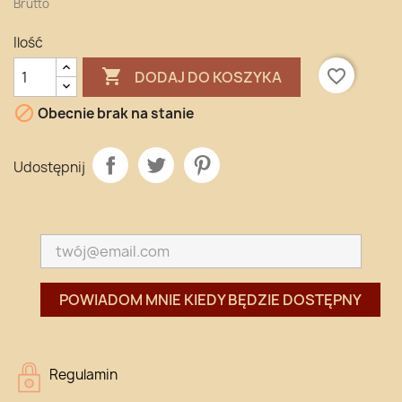
Brutto
Ilość

favorite_border
DODAJ DO KOSZYKA

Obecnie brak na stanie
Udostępnij
POWIADOM MNIE KIEDY BĘDZIE DOSTĘPNY
Regulamin