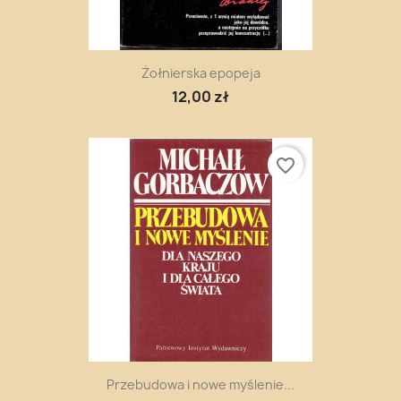
Żołnierska epopeja
12,00 zł
favorite_border
Przebudowa i nowe myślenie...