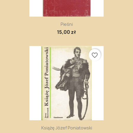
Pieśni
15,00 zł
favorite_border
Książę Józef Poniatowski