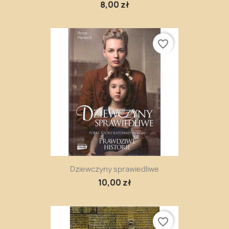
8,00 zł
favorite_border
Dziewczyny sprawiedliwe
10,00 zł
favorite_border