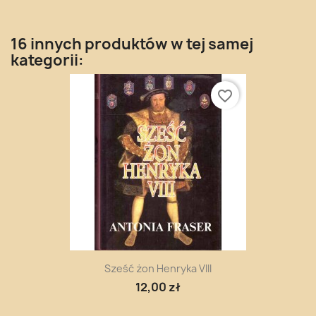
16 innych produktów w tej samej
kategorii:
favorite_border
Sześć żon Henryka VIII
12,00 zł