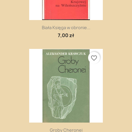
Biała Księga w obronie...
7,00 zł
favorite_border
Groby Cheronei