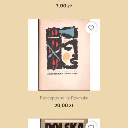
7,00 zł
favorite_border
Rzeczpospolita Rzymska
20,00 zł
favorite_border