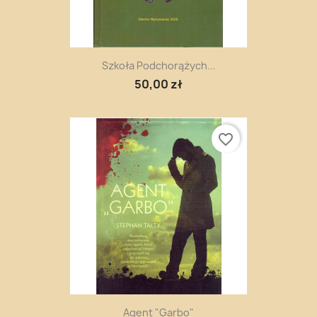
Szkoła Podchorążych...
50,00 zł
favorite_border
Agent "Garbo"