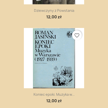
Dziewczyny z Powstania
12,00 zł
favorite_border
Koniec epoki. Muzyka w...
12,00 zł