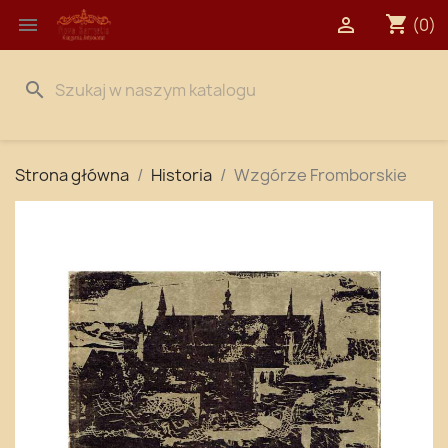
shopping_cart


(0)
search
Strona główna
Historia
Wzgórze Fromborskie