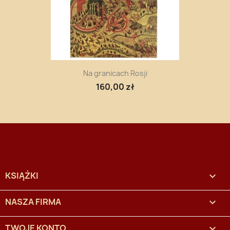
Na granicach Rosji
160,00 zł
KSIĄŻKI

NASZA FIRMA

TWOJE KONTO
