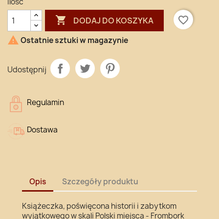
Ilość

favorite_border
DODAJ DO KOSZYKA

Ostatnie sztuki w magazynie
Udostępnij
Regulamin
Dostawa
Opis
Szczegóły produktu
Książeczka, poświęcona historii i zabytkom
wyjątkowego w skali Polski miejsca - Frombork