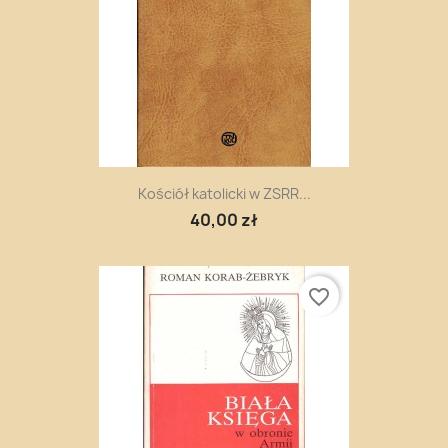
Kościół katolicki w ZSRR...
40,00 zł
favorite_border