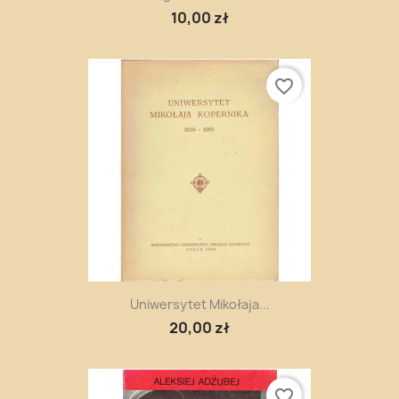
10,00 zł
favorite_border
Uniwersytet Mikołaja...
20,00 zł
favorite_border