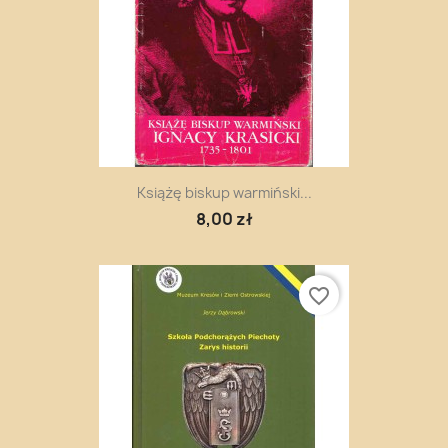
Książę biskup warmiński...
8,00 zł
favorite_border