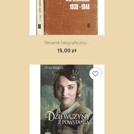
Słownik biograficzny...
15,00 zł
favorite_border