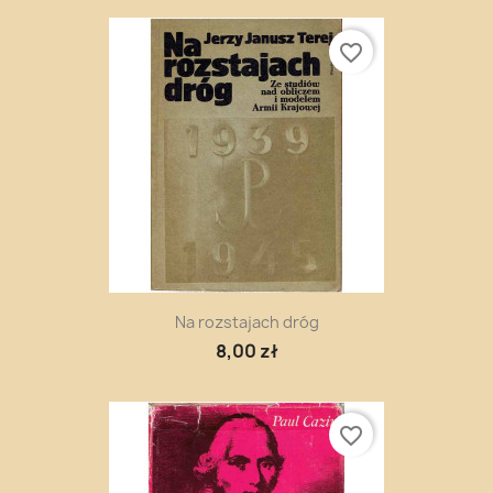
favorite_border
Na rozstajach dróg
8,00 zł
favorite_border