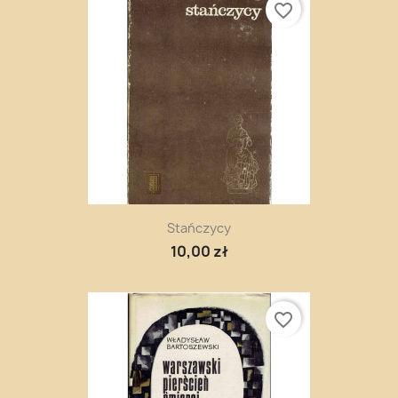
favorite_border
Stańczycy
10,00 zł
favorite_border