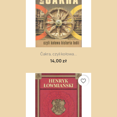
Ćakra, czyli kołowa...
14,00 zł
favorite_border