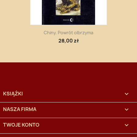
Chiny. Powrót olbrzyma
28,00 zł
KSIĄŻKI

NASZA FIRMA

TWOJE KONTO
