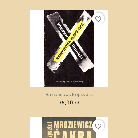
favorite_border
Bambusowa klepsydra
75,00 zł
favorite_border