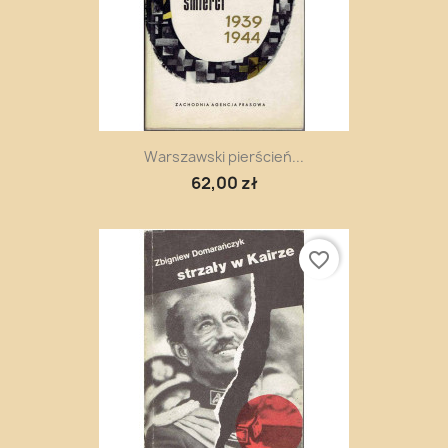
Warszawski pierścień...
62,00 zł
favorite_border