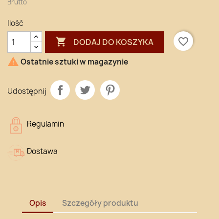
Brutto
Ilość

favorite_border
DODAJ DO KOSZYKA

Ostatnie sztuki w magazynie
Udostępnij
Regulamin
Dostawa
Opis
Szczegóły produktu