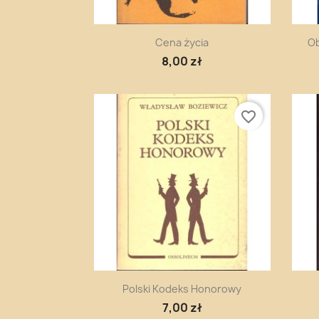
Szybki podgląd

Cena życia
Ob
8,00 zł
favorite_border
Szybki podgląd

Polski Kodeks Honorowy
7,00 zł