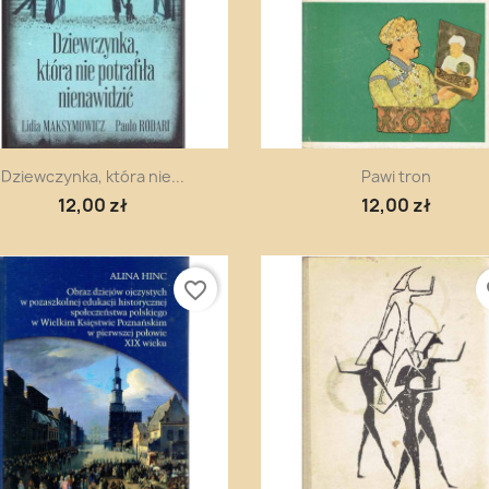
Szybki podgląd
Szybki podgląd


Dziewczynka, która nie...
Pawi tron
12,00 zł
12,00 zł
favorite_border
fa