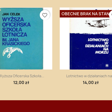
OBECNIE BRAK NA STANI
favorite_border
fa
Szybki podgląd
Szybki podgląd


Wyższa Oficerska Szkoła...
Lotnictwo w działaniach na.
12,00 zł
14,00 zł