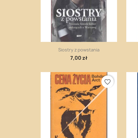
Szybki podgląd

Siostry z powstania
7,00 zł
favorite_border