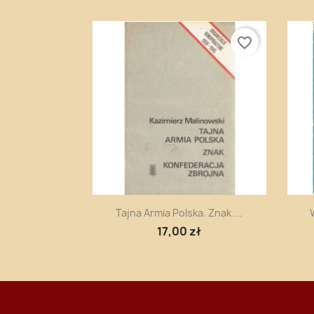
favorite_border
Szybki podgląd

Tajna Armia Polska. Znak....
17,00 zł