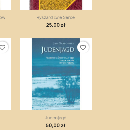
Szybki podgląd

gów
Ryszard Lwie Serce
25,00 zł
vorite_border
favorite_border
Szybki podgląd

Judenjagd
50,00 zł