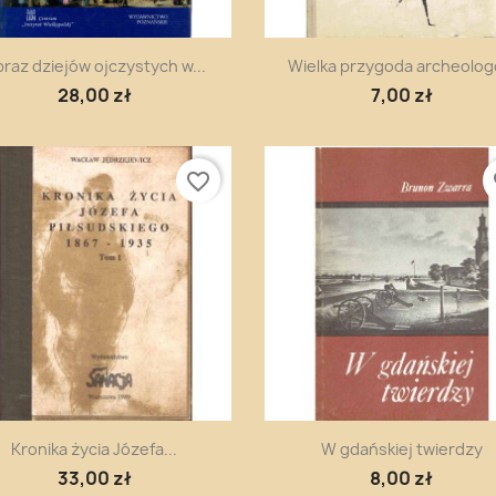
Szybki podgląd
Szybki podgląd


raz dziejów ojczystych w...
Wielka przygoda archeolo
28,00 zł
7,00 zł
favorite_border
fa
Szybki podgląd
Szybki podgląd


Kronika życia Józefa...
W gdańskiej twierdzy
33,00 zł
8,00 zł