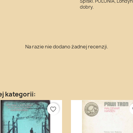
Spiski. POLONIA, Londyn
dobry.
Na razie nie dodano żadnej recenzji.
j kategorii:
favorite_border
fa