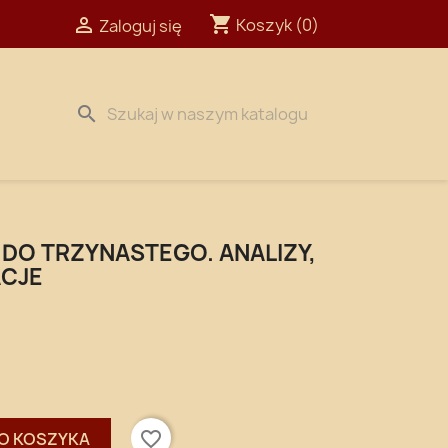
shopping_cart

Koszyk
(0)
Zaloguj się
search
DO TRZYNASTEGO. ANALIZY,
ACJE
favorite_border
O KOSZYKA