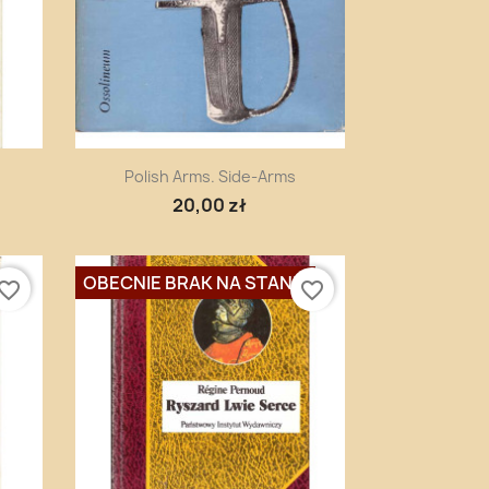
Szybki podgląd

Polish Arms. Side-Arms
20,00 zł
OBECNIE BRAK NA STANIE
vorite_border
favorite_border