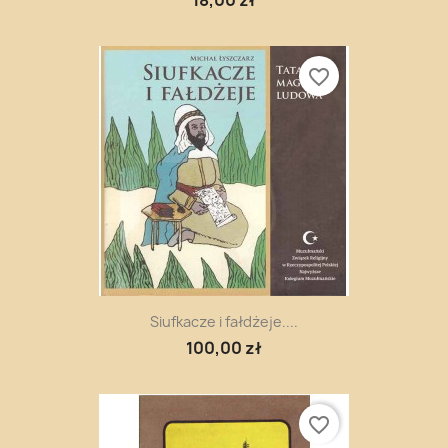
favorite_border
Siufkacze i fałdżeje....
100,00 zł
favorite_border