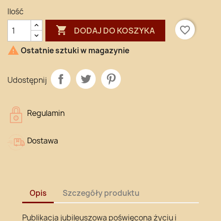
Ilość

favorite_border
DODAJ DO KOSZYKA

Ostatnie sztuki w magazynie
Udostępnij
Regulamin
Dostawa
Opis
Szczegóły produktu
Publikacja jubileuszowa poświęcona życiu i