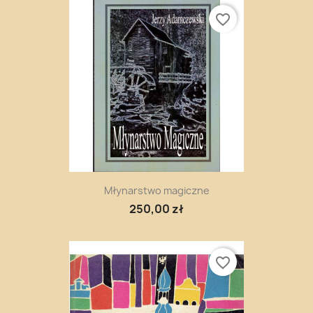
favorite_border
Młynarstwo magiczne
250,00 zł
favorite_border