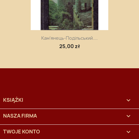
Кам'янець-Подільський....
25,00 zł
KSIĄŻKI

NASZA FIRMA

TWOJE KONTO
