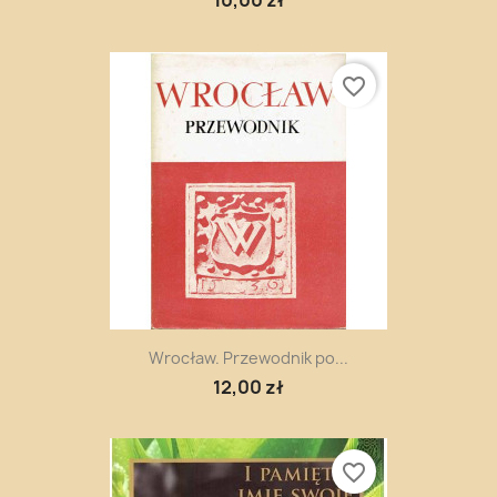
10,00 zł
favorite_border
Wrocław. Przewodnik po...
12,00 zł
favorite_border