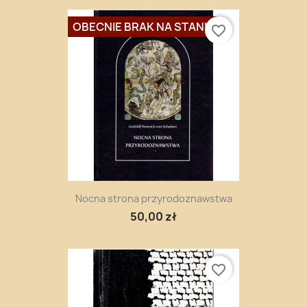
OBECNIE BRAK NA STANIE
favorite_border
Nocna strona przyrodoznawstwa
50,00 zł
favorite_border