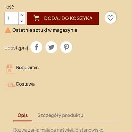
Ilość

favorite_border
DODAJ DO KOSZYKA

Ostatnie sztuki w magazynie
Udostępnij
Regulamin
Dostawa
Opis
Szczegóły produktu
Rozważania mające naświetlić stanowisko