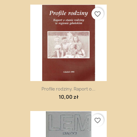
favorite_border
Profile rodziny. Raport o...
10,00 zł
favorite_border