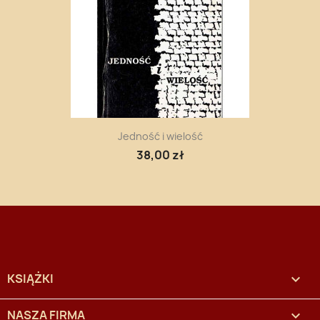
Jedność i wielość
38,00 zł
KSIĄŻKI

NASZA FIRMA
