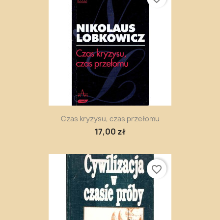
Czas kryzysu, czas przełomu
17,00 zł
favorite_border