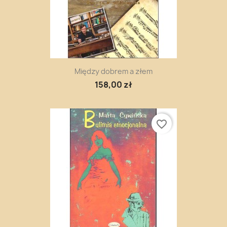
Między dobrem a złem
158,00 zł
favorite_border