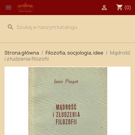
shopping_cart


(0)
search
Strona główna
Filozofia, socjologia, idee
Mądrość
i złudzenia filozofii