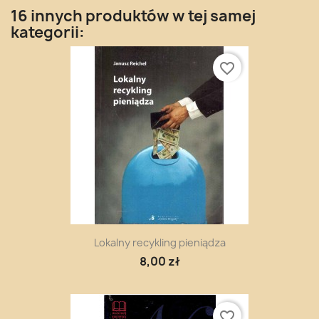
16 innych produktów w tej samej
kategorii:
favorite_border
Lokalny recykling pieniądza
8,00 zł
favorite_border