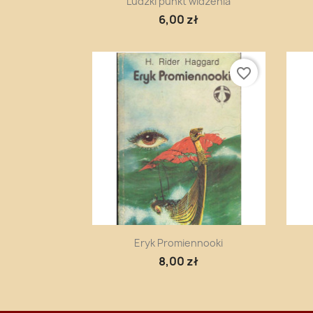
Ludzki punkt widzenia
6,00 zł
favorite_border
Szybki podgląd

Eryk Promiennooki
8,00 zł