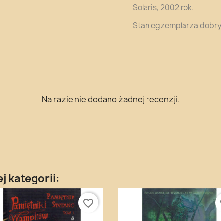
Solaris, 2002 rok.
Stan egzemplarza dobry
Na razie nie dodano żadnej recenzji.
j kategorii:
favorite_border
fa