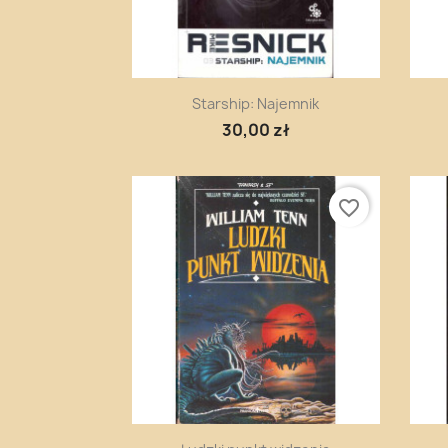
Szybki podgląd

Starship: Najemnik
30,00 zł
favorite_border
Szybki podgląd
