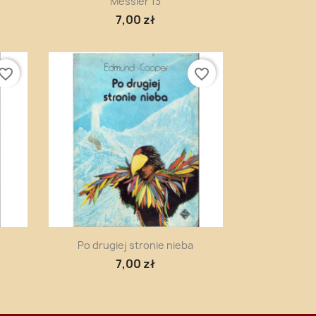
Messier 13
7,00 zł
vorite_border
favorite_border
Szybki podgląd

Po drugiej stronie nieba
7,00 zł