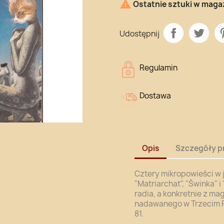

Ostatnie sztuki w maga
Udostępnij
Regulamin
Dostawa
Opis
Szczegóły p
Cztery mikropowieści w j
"Matriarchat", "Świnka" 
radia, a konkretnie z ma
nadawanego w Trzecim Pr
81.