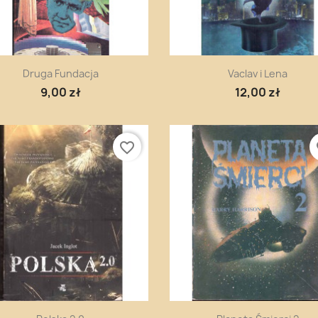
Szybki podgląd
Szybki podgląd


Druga Fundacja
Vaclav i Lena
9,00 zł
12,00 zł
favorite_border
fa
Szybki podgląd
Szybki podgląd

