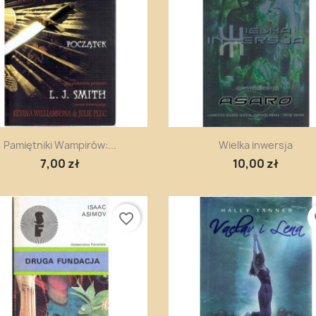
Szybki podgląd
Szybki podgląd


Pamiętniki Wampirów:...
Wielka inwersja
7,00 zł
10,00 zł
favorite_border
fa