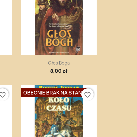
Szybki podgląd

Głos Boga
8,00 zł
OBECNIE BRAK NA STANIE
vorite_border
favorite_border