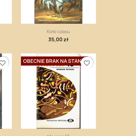
Szybki podgląd

Koło czasu
35,00 zł
OBECNIE BRAK NA STANIE
vorite_border
favorite_border
Szybki podgląd
