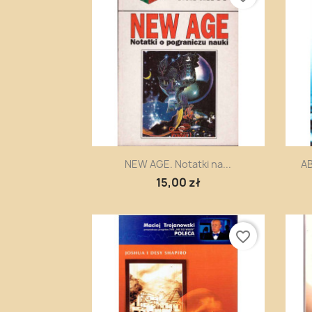
Szybki podgląd

NEW AGE. Notatki na...
AB
15,00 zł
favorite_border