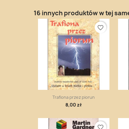
16 innych produktów w tej same
favorite_border
Szybki podgląd

Trafiona przez piorun
8,00 zł
favorite_border