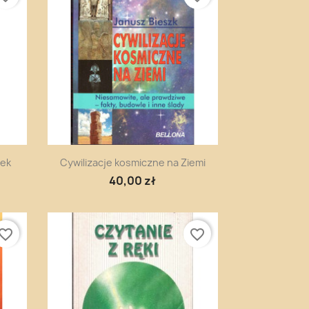
Szybki podgląd

zek
Cywilizacje kosmiczne na Ziemi
40,00 zł
vorite_border
favorite_border