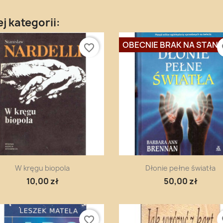
j kategorii:
OBECNIE BRAK NA STANI
favorite_border
fa
Szybki podgląd
Szybki podgląd


W kręgu biopola
Dłonie pełne światła
10,00 zł
50,00 zł
favorite_border
fa