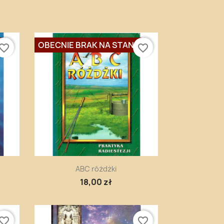
E
OBECNIE BRAK NA STANIE
vorite_border
favorite_border
Szybki podgląd

ABC różdżki
18,00 zł
vorite_border
favorite_border