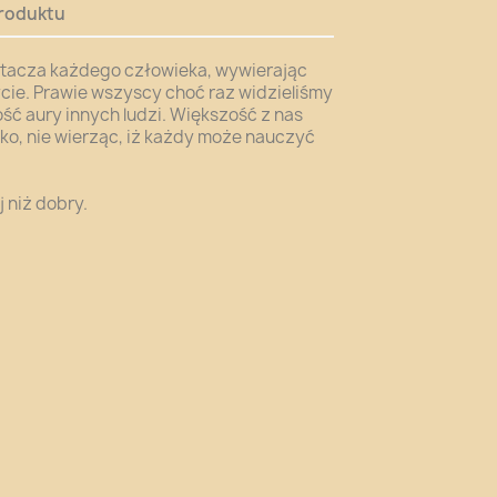
roduktu
, otacza każdego człowieka, wywierając
ycie. Prawie wszyscy choć raz widzieliśmy
ć aury innych ludzi. Większość z nas
sko, nie wierząc, iż każdy może nauczyć
 niż dobry.