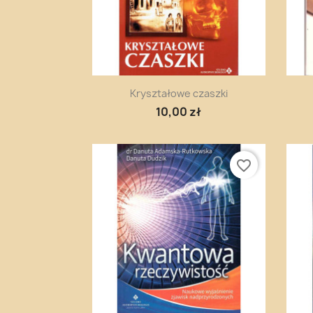
Szybki podgląd

Kryształowe czaszki
10,00 zł
favorite_border