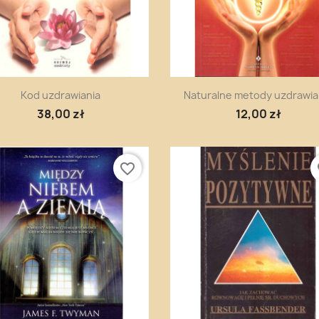
Szybki podgląd
Szybki podgląd


Kod uzdrawiania
Naturalne metody uzdrawia
38,00 zł
12,00 zł
favorite_border
fa