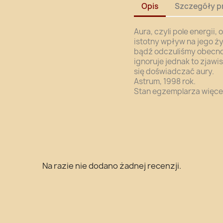
Opis
Szczegóły p
Aura, czyli pole energii
istotny wpływ na jego ż
bądź odczuliśmy obecnoś
ignoruje jednak to zjawi
się doświadczać aury.
Astrum, 1998 rok.
Stan egzemplarza więcej
Na razie nie dodano żadnej recenzji.