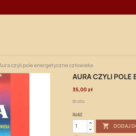
WNA
DOSTAWA
Aura czyli pole energetyczne człowieka
AURA CZYLI POLE
35,00 zł
Brutto
Ilość

DODAJ D