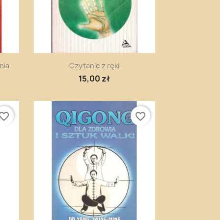
Szybki podgląd

nia
Czytanie z ręki
15,00 zł
vorite_border
favorite_border