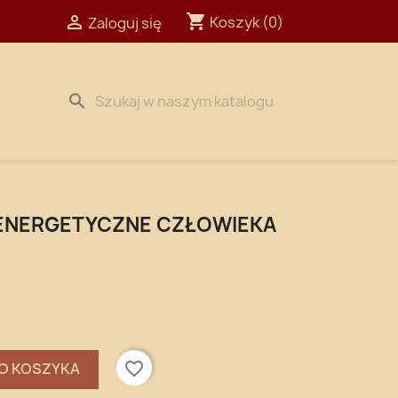
shopping_cart

Koszyk
(0)
Zaloguj się
search
 ENERGETYCZNE CZŁOWIEKA
favorite_border
O KOSZYKA