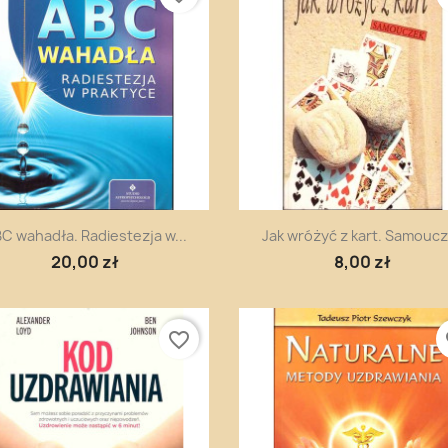
Szybki podgląd
Szybki podgląd


C wahadła. Radiestezja w...
Jak wróżyć z kart. Samouc
20,00 zł
8,00 zł
favorite_border
fa