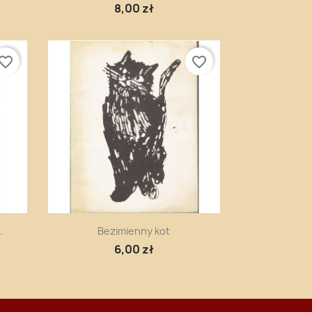
8,00 zł
vorite_border
favorite_border
Szybki podgląd

.
Bezimienny kot
6,00 zł