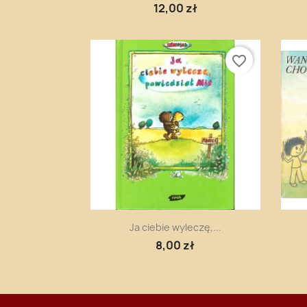
12,00 zł
favorite_border
Szybki podgląd

Ja ciebie wyleczę,...
8,00 zł