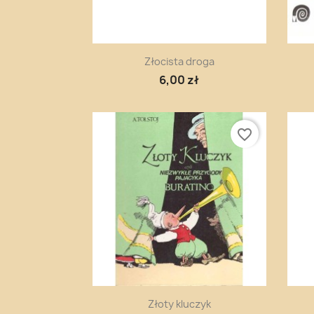
Szybki podgląd

Złocista droga
6,00 zł
favorite_border
Szybki podgląd

Złoty kluczyk