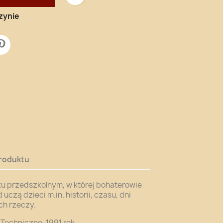
zynie
roduktu
eku przedszkolnym, w której bohaterowie
czą dzieci m.in. historii, czasu, dni
ch rzeczy.
chniczne, 1991 rok.