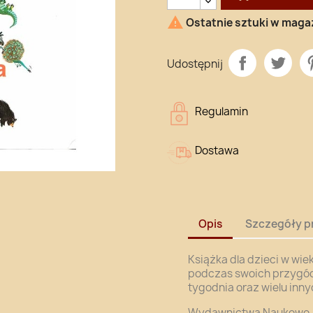

Ostatnie sztuki w maga
Udostępnij
Regulamin
Dostawa
Opis
Szczegóły p
Książka dla dzieci w wi
podczas swoich przygód u
tygodnia oraz wielu inny
Wydawnictwa Naukowo-Te