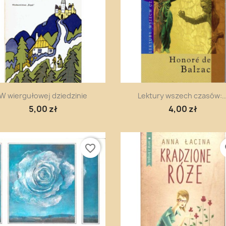
Szybki podgląd
Szybki podgląd


W wiergułowej dziedzinie
Lektury wszech czasów:..
5,00 zł
4,00 zł
favorite_border
fa