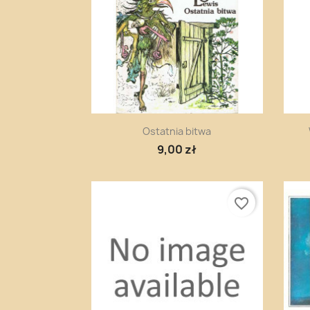
Szybki podgląd

Ostatnia bitwa
9,00 zł
favorite_border