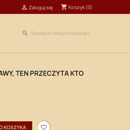
shopping_cart

Koszyk
(0)
Zaloguj się
search
BAWY, TEN PRZECZYTA KTO
favorite_border
O KOSZYKA