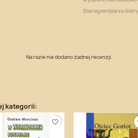
Stan egzemplarza dobry
Na razie nie dodano żadnej recenzji.
j kategorii:
favorite_border
fa