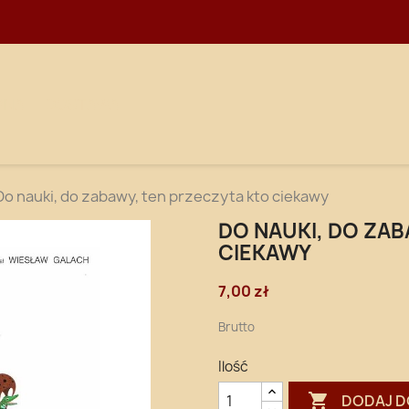
WNA
DOSTAWA
Do nauki, do zabawy, ten przeczyta kto ciekawy
DO NAUKI, DO ZA
CIEKAWY
7,00 zł
Brutto
Ilość

DODAJ D