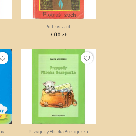
Szybki podgląd

Piotruś zuch
7,00 zł
vorite_border
favorite_border
Szybki podgląd

ay
Przygody Filonka Bezogonka