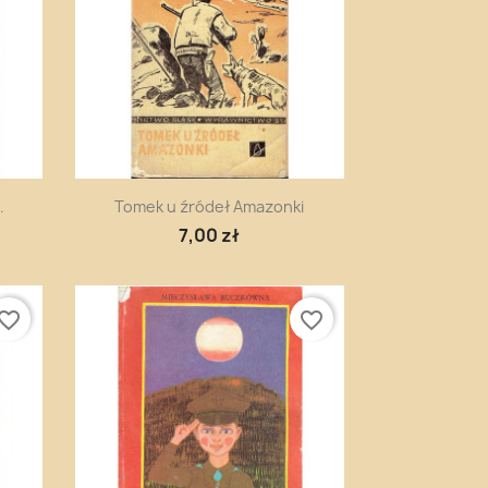
Szybki podgląd

.
Tomek u źródeł Amazonki
7,00 zł
vorite_border
favorite_border