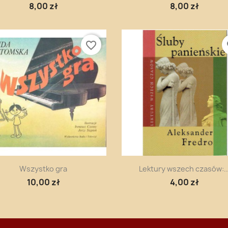
8,00 zł
8,00 zł
favorite_border
fa
Szybki podgląd
Szybki podgląd


Wszystko gra
Lektury wszech czasów:..
10,00 zł
4,00 zł